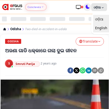
Conclaves
ଓଡ଼ିଆ
ଓଡ଼ିଆ
Argus Agri Vikas
English
Odisha
Two-died-in-accident-in-udala
Argus Nari Shakti
Translate
ODISHA
Argus Education Next
ଅଜଣା ଗାଡି ଧକ୍କାରେ ଗଲା ଦୁଇ ଜୀବନ
Argus Health Connect
S
·
2 years ago
Smruti Parija
Argus Swaad Odisha
Argus Chalo Dekhein Apna Desh