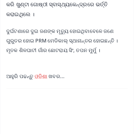
କରି ଖୁଣ୍ଟା ଗୋଷ୍ଠୀ ସ୍ବାସ୍ଥ୍ୟକେନ୍ଦ୍ରରେ ଭର୍ତ୍ତି
କରାଇଥିଲେ ।
ଦୁର୍ଘଟଣାରେ ଦୁଇ ଜଣଙ୍କ ମୃତ୍ୟୁ ହୋଇଥିବାବେଳେ ଜଣେ
ଗୁରୁତର ହୋଇ PRM ମେଡିକାଲ୍ ସ୍ଥାନାନ୍ତର ହୋଇଛନ୍ତି ।
ମୃତକ ଶିଳଘାଟୀ ଗାଁର ଛୋଟରାୟ ସିଂ, ତପନ ମୁର୍ମୁ ।
ଆହୁରି ପଢନ୍ତୁ
ଓଡିଶା
ଖବର...