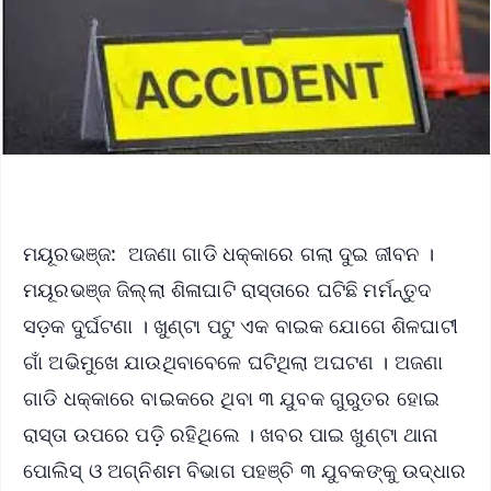
ମୟୂରଭଞ୍ଜ: ଅଜଣା ଗାଡି ଧକ୍କାରେ ଗଲା ଦୁଇ ଜୀବନ ।
ମୟୂରଭଞ୍ଜ ଜିଲ୍ଲା ଶିଳାଘାଟି ରାସ୍ତାରେ ଘଟିଛି ମର୍ମନ୍ତୁଦ
ସଡ଼କ ଦୁର୍ଘଟଣା । ଖୁଣ୍ଟା ପଟୁ ଏକ ବାଇକ ଯୋଗେ ଶିଳଘାଟୀ
ଗାଁ ଅଭିମୁଖେ ଯାଉଥିବାବେଳେ ଘଟିଥିଲା ଅଘଟଣ । ଅଜଣା
ଗାଡି ଧକ୍କାରେ ବାଇକରେ ଥିବା ୩ ଯୁବକ ଗୁରୁତର ହୋଇ
ରାସ୍ତା ଉପରେ ପଡ଼ି ରହିଥିଲେ । ଖବର ପାଇ ଖୁଣ୍ଟା ଥାନା
ପୋଲିସ୍ ଓ ଅଗ୍ନିଶମ ବିଭାଗ ପହଞ୍ଚି ୩ ଯୁବକଙ୍କୁ ଉଦ୍ଧାର