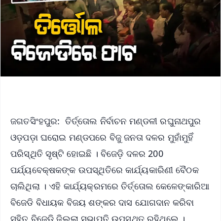
ଜଗତସିଂହପୁର: ତିର୍ତ୍ତୋଲ ନିର୍ବାଚନ ମଣ୍ଡଳୀ ରଘୁନାଥପୁର
ଓଡ଼ପଡ଼ା ଘରୋଇ ମଣ୍ଡପରେ ବିଜୁ ଜନତା ଦଳର ମୁହାଁମୁହିଁ
ପରିସ୍ଥିତି ସୃଷ୍ଟି ହୋଇଛି । ବିଜେଡ଼ି ଦଳର 200
ପର୍ଯ୍ୟବେକ୍ଷକଙ୍କ ଉପସ୍ଥିତିରେ କାର୍ଯ୍ୟକାରିଣୀ ବୈଠକ
ଚାଲିଥିଲା । ଏହି କାର୍ଯ୍ୟକ୍ରମରେ ତିର୍ତ୍ତୋଲ କେଳେଙ୍କାରିଆ
ବିଜେଡି ବିଧାୟକ ବିଜୟ ଶଙ୍କର ଦାସ ଯୋଗଦାନ କରିବା
ସହିତ ବିଜେଡି ଜିଲ୍ଲା ସଭାପତି ଉପସ୍ଥିତ ରହିଥିଲେ ।