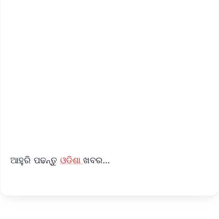
✨
📱 Get Argus News App
📰 60 Word News
🎬 Argus Podcast
📺 Live TV and Breaking News
🔔 Free Notification Alerts
Download Free:
Android - Scan QR
iOS - Scan QR
ଆହୁରି ପଢନ୍ତୁ
ଓଡିଶା
ଖବର...