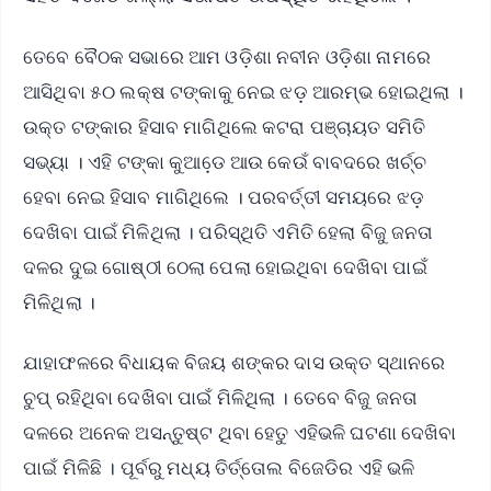
ତେବେ ବୈଠକ ସଭାରେ ଆମ ଓଡ଼ିଶା ନବୀନ ଓଡ଼ିଶା ନାମରେ
ଆସିଥିବା ୫୦ ଲକ୍ଷ ଟଙ୍କାକୁ ନେଇ ଝଡ଼ ଆରମ୍ଭ ହୋଇଥିଲା ।
ଉକ୍ତ ଟଙ୍କାର ହିସାବ ମାଗିଥିଲେ କଟରା ପଞ୍ଚାୟତ ସମିତି
ସଭ୍ୟା । ଏହି ଟଙ୍କା କୁଆଡେ଼ ଆଉ କେଉଁ ବାବଦରେ ଖର୍ଚ୍ଚ
ହେବା ନେଇ ହିସାବ ମାଗିଥିଲେ । ପରବର୍ତ୍ତୀ ସମୟରେ ଝଡ଼
ଦେଖିବା ପାଇଁ ମିଳିଥିଲା । ପରିସ୍ଥିତି ଏମିତି ହେଲା ବିଜୁ ଜନତା
ଦଳର ଦୁଇ ଗୋଷ୍ଠୀ ଠେଲା ପେଲା ହୋଇଥିବା ଦେଖିବା ପାଇଁ
ମିଳିଥିଲା ।
ଯାହାଫଳରେ ବିଧାୟକ ବିଜୟ ଶଙ୍କର ଦାସ ଉକ୍ତ ସ୍ଥାନରେ
ଚୁପ୍ ରହିଥିବା ଦେଖିବା ପାଇଁ ମିଳିଥିଲା । ତେବେ ବିଜୁ ଜନତା
ଦଳରେ ଅନେକ ଅସନ୍ତୁଷ୍ଟ ଥିବା ହେତୁ ଏହିଭଳି ଘଟଣା ଦେଖିବା
ପାଇଁ ମିଳିଛି । ପୂର୍ବରୁ ମଧ୍ୟ ତିର୍ତ୍ତୋଲ ବିଜେଡିର ଏହି ଭଳି