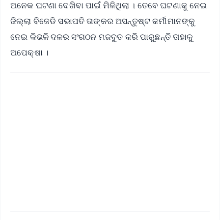
ଅନେକ ଘଟଣା ଦେଖିବା ପାଇଁ ମିଳିଥିଲା । ତେବେ ଘଟଣାକୁ ନେଇ
ଜିଲ୍ଲା ବିଜେଡି ସଭାପତି ତାଙ୍କର ଅସନ୍ତୁଷ୍ଟ କର୍ମୀମାନଙ୍କୁ
ନେଇ କିଭଳି ଦଳର ସଂଗଠନ ମଜବୁତ କରି ପାରୁଛନ୍ତି ତାହାକୁ
ଅପେକ୍ଷା ।