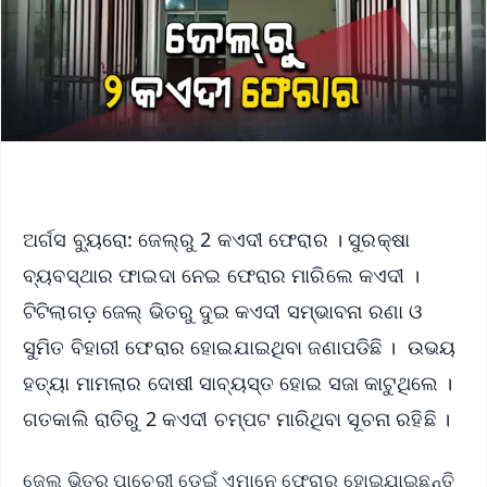
ଅର୍ଗସ ବ୍ୟୁରୋ: ଜେଲ୍‌ରୁ 2 କଏଦୀ ଫେରାର । ସୁରକ୍ଷା
ବ୍ୟବସ୍ଥାର ଫାଇଦା ନେଇ ଫେରାର ମାରିଲେ କଏଦୀ ।
ଟିଟିଲାଗଡ଼ ଜେଲ୍‌ ଭିତରୁ ଦୁଇ କଏଦୀ ସମ୍ଭାବନା ରଣା ଓ
ସୁମିତ ବିହାରୀ ଫେରାର ହୋଇଯାଇଥିବା ଜଣାପଡିଛି । ଉଭୟ
ହତ୍ୟା ମାମଲାର ଦୋଷୀ ସାବ୍ୟସ୍ତ ହୋଇ ସଜା କାଟୁଥିଲେ ।
ଗତକାଲି ରାତିରୁ 2 କଏଦୀ ଚମ୍ପଟ ମାରିଥିବା ସୂଚନା ରହିଛି ।
ଜେଲ୍‌ ଭିତରୁ ପାଚେରୀ ଡେଇଁ ଏମାନେ ଫେରାର ହୋଇଯାଇଛନ୍ତି