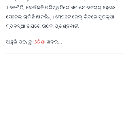
। କେମିତି, କେଉଁଭଳି ପରିସ୍ଥିତିରେ ଏମାନେ ଫେରାର୍ ହେଲେ
ସେନେଇ ଚାଲିଛି ଛାନଭିନ୍ । ସେପଟେ ଜେଲ୍ ଭିତରେ ସୁରକ୍ଷା
ବ୍ୟବସ୍ଥା ଉପରେ ଉଠିଲା ପ୍ରଶ୍ନବାଚୀ ।
ଆହୁରି ପଢନ୍ତୁ
ଓଡିଶା
ଖବର...