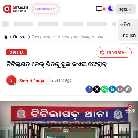
Conclaves
ଓଡ଼ିଆ
ଓଡ଼ିଆ
Argus Agri Vikas
English
Odisha
Two-prisoners-escape-from-titilagarh-jail
Argus Nari Shakti
Translate
ODISHA
Argus Education Next
ଟିଟିଲାଗଡ଼ ଜେଲ୍‌ ଭିତରୁ ଦୁଇ କଏଦୀ ଫେରାର୍
Argus Health Connect
S
·
2 years ago
Smruti Parija
Argus Swaad Odisha
Argus Chalo Dekhein Apna Desh