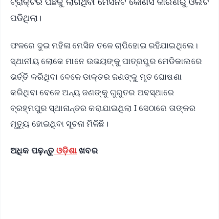
ଟ୍ରାକ୍ଟର ପଛକୁ ଲାଗିଥିବା ମେସିନଟି କୌଣସି କାରଣରୁ ଓଲଟି
ପଡିଥିଲା।
ଫଳରେ ଦୁଇ ମହିଳା ମେସିନ ତଳେ ଚାପିହୋଇ ରହିଯାଇଥିଲେ।
ସ୍ଥାନୀୟ ଲୋକେ ମାନେ ଉଭୟଙ୍କୁ ପାତ୍ରପୁର ମେଡିକାଲରେ
ଭର୍ତ୍ତି କରିଥିବା ବେଳେ ଡାକ୍ତର ଜଣଙ୍କୁ ମୃତ ଘୋଷଣା
କରିଥିବା ବେଳେ ଅନ୍ୟ ଜଣଙ୍କୁ ଗୁରୁତର ଅବସ୍ଥାରେ
ବ୍ରହ୍ମପୁର ସ୍ଥାନାନ୍ତର କରାଯାଇଥିଲା I ସେଠାରେ ତାଙ୍କର
ମୃତ୍ୟୁ ହୋଇଥିବା ସୂଚନା ମିଳିଛି।
ଅଧିକ ପଢ଼ନ୍ତୁ
ଓଡ଼ିଶା
ଖବର