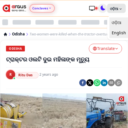
Conclaves
ଓଡ଼ିଆ
ଓଡ଼ିଆ
Argus Agri Vikas
English
Odisha
Two-women-were-killed-when-the-tractor-overturned
Argus Nari Shakti
Translate
ODISHA
Argus Education Next
ଟ୍ରାକ୍ଟର ଓଲଟି ଦୁଇ ମହିଳାଙ୍କ ମୃତ୍ୟୁ
Argus Health Connect
R
·
2 years ago
Ritu Das
Argus Swaad Odisha
Argus Chalo Dekhein Apna Desh