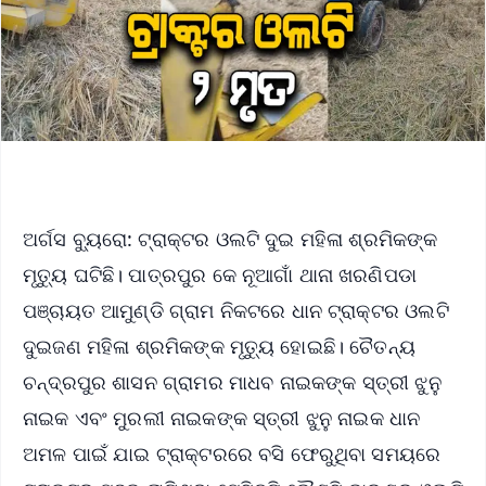
ଅର୍ଗସ ବ୍ୟୁରୋ: ଟ୍ରାକ୍ଟର ଓଲଟି ଦୁଇ ମହିଳା ଶ୍ରମିକଙ୍କ
ମୃତ୍ୟୁ ଘଟିଛି। ପାତ୍ରପୁର କେ ନୂଆଗାଁ ଥାନା ଖରଣିପଡା
ପଞ୍ଚାୟତ ଆମୁଣ୍ଡି ଗ୍ରାମ ନିକଟରେ ଧାନ ଟ୍ରାକ୍ଟର ଓଲଟି
ଦୁଇଜଣ ମହିଳା ଶ୍ରମିକଙ୍କ ମୃତ୍ୟୁ ହୋଇଛି। ଚୈତନ୍ୟ
ଚନ୍ଦ୍ରପୁର ଶାସନ ଗ୍ରାମର ମାଧବ ନାଇକଙ୍କ ସ୍ତ୍ରୀ ଝୁନୁ
ନାଇକ ଏବଂ ମୁରଲୀ ନାଇକଙ୍କ ସ୍ତ୍ରୀ ଝୁନୁ ନାଇକ ଧାନ
ଅମଳ ପାଇଁ ଯାଇ ଟ୍ରାକ୍ଟରରେ ବସି ଫେରୁଥିବା ସମୟରେ