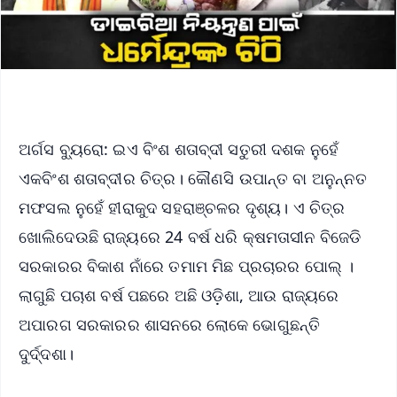
ଅର୍ଗସ ବ୍ୟୁରୋ: ଇଏ ବିଂଶ ଶତାବ୍ଦୀ ସତୁରୀ ଦଶକ ନୁହେଁ
ଏକବିଂଶ ଶତାବ୍ଦୀର ଚିତ୍ର। କୌଣସି ଉପାନ୍ତ ବା ଅନୁନ୍ନତ
ମଫସଲ ନୁହେଁ ହୀରାକୁଦ ସହରାଞ୍ଚଳର ଦୃଶ୍ୟ। ଏ ଚିତ୍ର
ଖୋଲିଦେଉଛି ରାଜ୍ୟରେ 24 ବର୍ଷ ଧରି କ୍ଷମତାସୀନ ବିଜେଡି
ସରକାରର ବିକାଶ ନାଁରେ ତମାମ ମିଛ ପ୍ରଚାରର ପୋଲ୍ ।
ଲାଗୁଛି ପଚାଶ ବର୍ଷ ପଛରେ ଅଛି ଓଡ଼ିଶା, ଆଉ ରାଜ୍ୟରେ
ଅପାରଗ ସରକାରର ଶାସନରେ ଲୋକେ ଭୋଗୁଛନ୍ତି
ଦୁର୍ଦ୍ଦଶା।