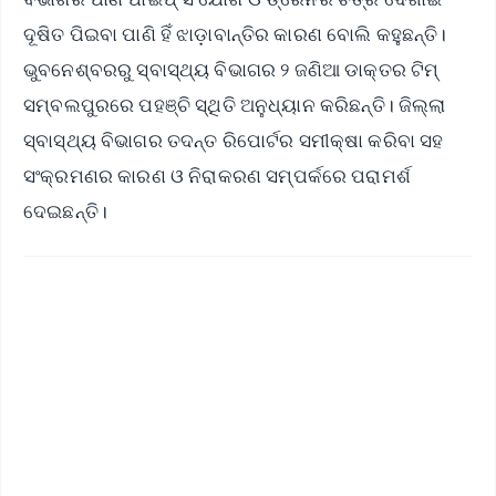
ଦୂଷିତ ପିଇବା ପାଣି ହିଁ ଝାଡ଼ାବାନ୍ତିର କାରଣ ବୋଲି କହୁଛନ୍ତି।
ଭୁବନେଶ୍ବରରୁ ସ୍ବାସ୍ଥ୍ୟ ବିଭାଗର ୨ ଜଣିଆ ଡାକ୍ତର ଟିମ୍
ସମ୍ବଲପୁରରେ ପହଞ୍ଚି ସ୍ଥିତି ଅନୁଧ୍ୟାନ କରିଛନ୍ତି। ଜିଲ୍ଲା
ସ୍ବାସ୍ଥ୍ୟ ବିଭାଗର ତଦନ୍ତ ରିପୋର୍ଟର ସମୀକ୍ଷା କରିବା ସହ
ସଂକ୍ରମଣର କାରଣ ଓ ନିରାକରଣ ସମ୍ପର୍କରେ ପରାମର୍ଶ
ଦେଇଛନ୍ତି।