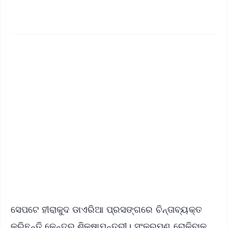
✨
📱 Get Argus News App
📰 60 Word News
🎬 Argus Podcast
📺 Live TV and Breaking News
🔔 Free Notification Alerts
Download Free:
Android - Scan QR
iOS - Scan QR
ସେପଟେ ହୀରାକୁଦ ଡାଏରିଆ ପ୍ରସଙ୍ଗରେ ଚିନ୍ତାବ୍ୟକ୍ତ
କରିଛନ୍ତି କେନ୍ଦ୍ର ଶିକ୍ଷାମନ୍ତ୍ରୀ। ସଂକ୍ରମଣ ରୋକିବାକୁ