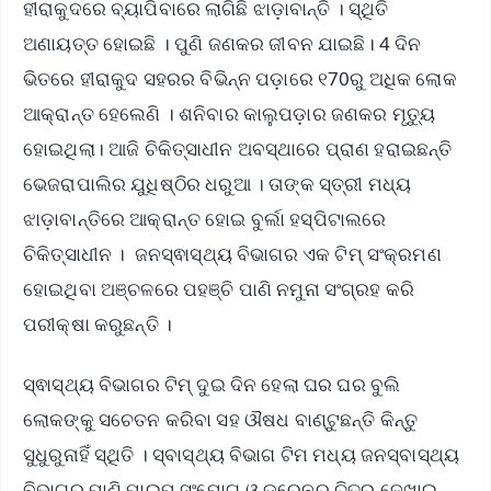
ହୀରାକୁଦରେ ବ୍ୟାପିବାରେ ଲାଗିଛି ଝାଡ଼ାବାନ୍ତି । ସ୍ଥିତି
ଅଣାୟତ୍ତ ହୋଇଛି । ପୁଣି ଜଣକର ଜୀବନ ଯାଇଛି। 4 ଦିନ
ଭିତରେ ହୀରାକୁଦ ସହରର ବିଭିନ୍ନ ପଡ଼ାରେ ୧70ରୁ ଅଧିକ ଲୋକ
ଆକ୍ରାନ୍ତ ହେଲେଣି । ଶନିବାର କାଲୁପଡ଼ାର ଜଣକର ମୃତ୍ୟୁ
ହୋଇଥିଲା। ଆଜି ଚିକିତ୍ସାଧୀନ ଅବସ୍ଥାରେ ପ୍ରାଣ ହରାଇଛନ୍ତି
ଭେଜରାପାଲିର ଯୁଧିଷ୍ଠିର ଧରୁଆ । ତାଙ୍କ ସ୍ତ୍ରୀ ମଧ୍ୟ
ଝାଡ଼ାବାନ୍ତିରେ ଆକ୍ରାନ୍ତ ହୋଇ ବୁର୍ଲା ହସ୍ପିଟାଲରେ
ଚିକିତ୍ସାଧୀନ । ଜନସ୍ଵାସ୍ଥ୍ୟ ବିଭାଗର ଏକ ଟିମ୍ ସଂକ୍ରମଣ
ହୋଇଥିବା ଅଞ୍ଚଳରେ ପହଞ୍ଚି ପାଣି ନମୁନା ସଂଗ୍ରହ କରି
ପରୀକ୍ଷା କରୁଛନ୍ତି ।
ସ୍ଵାସ୍ଥ୍ୟ ବିଭାଗର ଟିମ୍ ଦୁଇ ଦିନ ହେଲା ଘର ଘର ବୁଲି
ଲୋକଙ୍କୁ ସଚେତନ କରିବା ସହ ଔଷଧ ବାଣ୍ଟୁଛନ୍ତି କିନ୍ତୁ
ସୁଧୁରୁନାହିଁ ସ୍ଥିତି । ସ୍ବାସ୍ଥ୍ୟ ବିଭାଗ ଟିମ ମଧ୍ୟ ଜନସ୍ବାସ୍ଥ୍ୟ
ବିଭାଗର ପାଣି ପାଇପ୍ ସଂଯୋଗ ଓ ଡ୍ରେନର ଚିତ୍ର ଦେଖାଇ