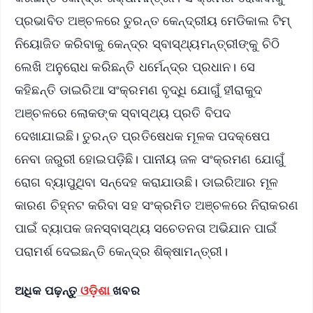
ପ୍ରଭାବିତ ଅଞ୍ଚଳରେ ତୁରନ୍ତ କେନ୍ଦ୍ରୀୟ ମେଡିକାଲ ଟିମ୍
ନିୟୋଜିତ କରିବାକୁ କେନ୍ଦ୍ର ସ୍ବାସ୍ଥ୍ୟମନ୍ତ୍ରୀଙ୍କୁ ଚିଠି
ଲେଖି ଅନୁରୋଧ କରିଛନ୍ତି ଧର୍ମେନ୍ଦ୍ର ପ୍ରଧାନ। ସେ
କହିଛନ୍ତି ଡାଇରିଆ ସଂକ୍ରମଣ ବୃଦ୍ଧି ଯୋଗୁଁ ହୀରାକୁଦ
ଅଞ୍ଚଳରେ ଲୋକଙ୍କ ସ୍ବାସ୍ଥ୍ୟ ପ୍ରତି ବିପଦ
ଦେଖାଯାଇଛି। ତୁରନ୍ତ ପ୍ରତିଷେଧକ ମୂଳକ ପଦକ୍ଷେପ
ନେବା ଜରୁରୀ ହୋଇପଡ଼ିଛି। ପାନୀୟ ଜଳ ସଂକ୍ରମଣ ଯୋଗୁଁ
ରୋଗ ବ୍ୟାପୁଥିବା ସନ୍ଦେହ କରାଯାଉଛି। ଡାଇରିଆର ମୂଳ
କାରଣ ଚିହ୍ନଟ କରିବା ସହ ସଂକ୍ରମିତ ଅଞ୍ଚଳରେ ନିରାକରଣ
ପାଇଁ ବ୍ୟାପକ ଜନସ୍ବାସ୍ଥ୍ୟ ସଚେତନତା ଅଭିଯାନ ପାଇଁ
ପରାମର୍ଶ ଦେଇଛନ୍ତି କେନ୍ଦ୍ର ଶିକ୍ଷାମନ୍ତ୍ରୀ।
ଅଧିକ ପଢ଼ନ୍ତୁ
ଓଡ଼ିଶା
ଖବର