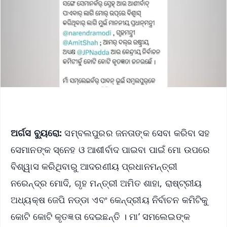
ଅର୍ଗସ ବ୍ୟୁରୋ:
ସମ୍ବଲପୁରର ଜନତାଙ୍କ ସେବା କରିବା ସହ
ସେମାନଙ୍କ ସ୍ନେହ ଓ ଆଶୀର୍ବାଦ ପାଇବା ପାଇଁ ମୋ ଉପରେ
ବିଶ୍ୱାସ କରିଥିବାରୁ ଆଦରଣୀୟ ପ୍ରଧାନମନ୍ତ୍ରୀ
ନରେନ୍ଦ୍ର ମୋଦି, ଗୃହ ମନ୍ତ୍ରୀ ଅମିତ ଶାହା, ରାଷ୍ଟ୍ରୀୟ
ଅଧ୍ୟକ୍ଷ ଜେପି ନଡ୍ଡା ଏବଂ କେନ୍ଦ୍ରୀୟ ନିର୍ବାଚନ କମିଟିକୁ
କୋଟି କୋଟି କୃତଜ୍ଞତା ଦେଇଛନ୍ତି । ମା’ ସମଲେଇଙ୍କ