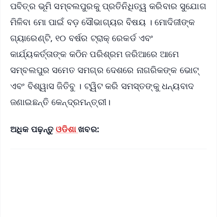
ପବିତ୍ର ଭୂମି ସମ୍ବଲପୁରକୁ ପ୍ରତିନିଧିତ୍ୱ କରିବାର ସୁଯୋଗ
ମିଳିବା ମୋ ପାଇଁ ବଡ଼ ସୌଭାଗ୍ୟର ବିଷୟ । ମୋଦିଜୀଙ୍କ
ଗ୍ୟାରେଣ୍ଟି, ୧୦ ବର୍ଷର ଟ୍ରାକ୍ ରେକର୍ଡ ଏବଂ
କାର୍ଯ୍ୟକର୍ତ୍ତାଙ୍କ କଠିନ ପରିଶ୍ରମ ଜରିଆରେ ଆମେ
ସମ୍ବଲପୁର ସମେତ ସମଗ୍ର ଦେଶରେ ନାଗରିକଙ୍କ ଭୋଟ୍
ଏବଂ ବିଶ୍ୱାସ ଜିତିବୁ । ଟ୍ୱିଟ କରି ସମସ୍ତଙ୍କୁ ଧନ୍ୟବାଦ
ଜଣାଇଛନ୍ତି କେନ୍ଦ୍ରମନ୍ତ୍ରୀ।
ଅଧିକ ପଢ଼ନ୍ତୁ
ଓଡିଶା
ଖବର: