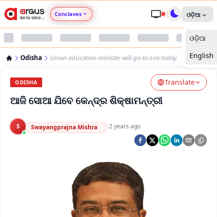
Conclaves
ଓଡ଼ିଆ
ଓଡ଼ିଆ
Argus Agri Vikas
English
Odisha
Union-education-minister-will-go-to-soa-today
Argus Nari Shakti
Translate
ODISHA
Argus Education Next
ଆଜି ସୋଆ ଯିବେ କେନ୍ଦ୍ର ଶିକ୍ଷାମନ୍ତ୍ରୀ
Argus Health Connect
S
·
2 years ago
Swayangprajna Mishra
Argus Swaad Odisha
Argus Chalo Dekhein Apna Desh