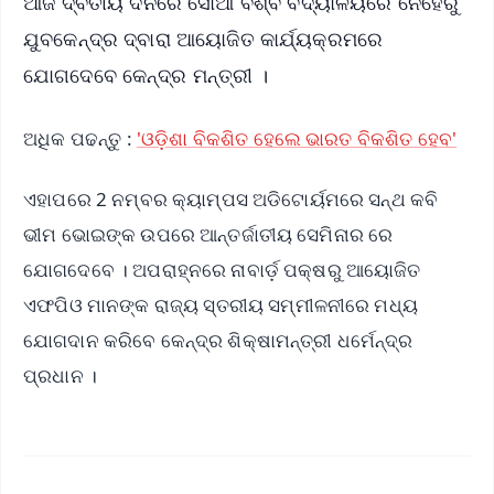
ଆଜି ଦ୍ବିତୀୟ ଦିନରେ ସୋଆ ବିଶ୍ବ ବିଦ୍ୟାଳୟରେ ନେହେରୁ
ଯୁବକେନ୍ଦ୍ର ଦ୍ବାରା ଆୟୋଜିତ କାର୍ଯ୍ୟକ୍ରମରେ
ଯୋଗଦେବେ କେନ୍ଦ୍ର ମନ୍ତ୍ରୀ ।
ଅଧିକ ପଢନ୍ତୁ :
'ଓଡ଼ିଶା ବିକଶିତ ହେଲେ ଭାରତ ବିକଶିତ ହେବ'
ଏହାପରେ 2 ନମ୍ବର କ୍ୟାମ୍ପସ ଅଡିଟୋର୍ୟମରେ ସନ୍ଥ କବି
ଭୀମ ଭୋଇଙ୍କ ଉପରେ ଆନ୍ତର୍ଜାତୀୟ ସେମିନାର ରେ
ଯୋଗଦେବେ । ଅପରାହ୍ନରେ ନାବାର୍ଡ଼ ପକ୍ଷରୁ ଆୟୋଜିତ
ଏଫପିଓ ମାନଙ୍କ ରାଜ୍ୟ ସ୍ତରୀୟ ସମ୍ମୀଳନୀରେ ମଧ୍ୟ
ଯୋଗଦାନ କରିବେ କେନ୍ଦ୍ର ଶିକ୍ଷାମନ୍ତ୍ରୀ ଧର୍ମେନ୍ଦ୍ର
ପ୍ରଧାନ ।