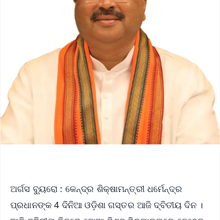
ଅର୍ଗସ ବ୍ୟୁରୋ : କେନ୍ଦ୍ର ଶିକ୍ଷାମନ୍ତ୍ରୀ ଧର୍ମେନ୍ଦ୍ର
ପ୍ରଧାନଙ୍କ 4 ଦିନିଆ ଓଡ଼ିଶା ଗସ୍ତର ଆଜି ଦ୍ବିତୀୟ ଦିନ ।