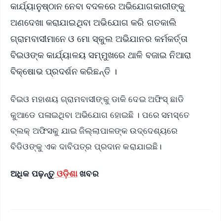
କାର୍ଯ୍ୟାନୁଷ୍ଠାନ ନେବା ବଦଳରେ ଅଭିଯୋଗକାରୀଙ୍କୁ
ଅଣଦେଖା କରାଯାଇଥିବା ଅଭିଯୋଗ କରି ଗତକାଲି
ଗ୍ରାମବାସୀମାନେ ଓ ମୋ ସ୍କୁଲ ଅଭିଯାନର କର୍ମକର୍ତ୍ତା
ବିଇଓଙ୍କ କାର୍ଯ୍ୟାଳୟ ସମ୍ମୁଖରେ ଥାଳି ବଜାଇ ନିଆରା
ବିକ୍ଷୋଭ ପ୍ରଦର୍ଶନ କରିଛନ୍ତି ।
ବିଇଓ ମହାଶୟ ଗ୍ରାମବାସୀଙ୍କୁ ଡାକି ଦେଇ ଅଫିସ୍ ଛାଡି
କୁଆଡେ ପଳାଇଥିବା ଅଭିଯୋଗ ହୋଇଛି । ପରେ ସମସ୍ତେ
ବ୍ଲକ୍ ଅଫିସକୁ ଯାଇ ଜିଲ୍ଲାପାଳଙ୍କ ଉଦ୍ଦେଶ୍ୟରେ
ବିଡିଓଙ୍କୁ ଏକ ଦାବିପତ୍ର ପ୍ରଦାନ କରାଯାଇଛି।
ଅଧିକ ପଢ଼ନ୍ତୁ
ଓଡ଼ିଶା
ଖବର