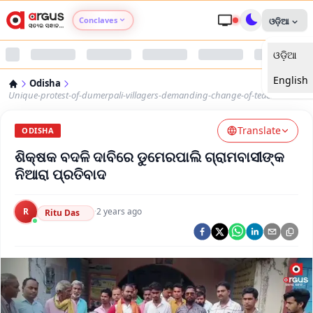
Conclaves
ଓଡ଼ିଆ
ଓଡ଼ିଆ
Argus Agri Vikas
English
Odisha
Argus Nari Shakti
Unique-protest-of-dumerpali-villagers-demanding-change-of-teachers
Translate
Argus Education Next
ODISHA
ଶିକ୍ଷକ ବଦଳି ଦାବିରେ ଡୁମେରପାଲି ଗ୍ରାମବାସୀଙ୍କ
Argus Health Connect
ନିଆରା ପ୍ରତିବାଦ
Argus Swaad Odisha
R
·
2 years ago
Ritu Das
Argus Chalo Dekhein Apna Desh