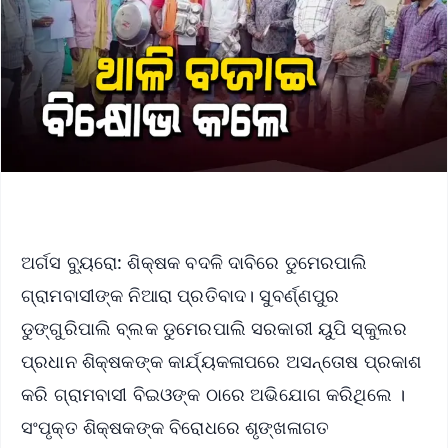
ଅର୍ଗସ ବ୍ୟୁରୋ: ଶିକ୍ଷକ ବଦଳି ଦାବିରେ ଡୁମେରପାଲି
ଗ୍ରାମବାସୀଙ୍କ ନିଆରା ପ୍ରତିବାଦ। ସୁବର୍ଣ୍ଣପୁର
ଡୁଙ୍ଗୁରିପାଲି ବ୍ଲକ ଡୁମେରପାଲି ସରକାରୀ ୟୁପି ସ୍କୁଲର
ପ୍ରଧାନ ଶିକ୍ଷକଙ୍କ କାର୍ଯ୍ୟକଳାପରେ ଅସନ୍ତୋଷ ପ୍ରକାଶ
କରି ଗ୍ରାମବାସୀ ବିଇଓଙ୍କ ଠାରେ ଅଭିଯୋଗ କରିଥିଲେ ।
ସଂପୃକ୍ତ ଶିକ୍ଷକଙ୍କ ବିରୋଧରେ ଶୃଙ୍ଖଳାଗତ