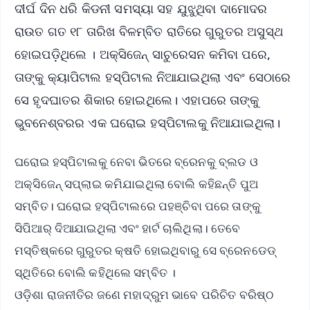
ଦୀର୍ଘ ଦିନ ଧରି କିଡନୀ ସମସ୍ୟା ସହ ଯୁଝୁଥିବା ଦାମୋଦର
ରାଉତ ଗତ ୧୮ ତାରିଖ ବିଳମ୍ବିତ ରାତିରେ ଗୁରୁତର ଅସୁସ୍ଥ
ହୋଇପଡ଼ିଥିଲେ । ଅକ୍ସିଜେନ୍ ସାଚୁରେସନ କମିବା ପରେ,
ତାଙ୍କୁ କ୍ୟାପିଟାଲ ହସ୍ପିଟାଲ ନିଆଯାଇଥିଲା ଏବଂ ସେଠାରେ
ସେ ହୃଦଘାତର ଶିକାର ହୋଇଥିଲେ। ଏହାପରେ ତାଙ୍କୁ
ଭୁବନେଶ୍ବରର ଏକ ଘରୋଇ ହସ୍ପିଟାଲକୁ ନିଆଯାଇଥିଲା।
ଘରୋଇ ହସ୍ପିଟାଲକୁ ନେବା ଭିତରେ ବ୍ରେନକୁ ବ୍ଲଡ ଓ
ଅକ୍ସିଜେନ୍ ସପ୍ଲାଇ କମିଯାଇଥିଲା ବୋଲି କହିଛନ୍ତି ପୁଅ
ସମ୍ବିତ। ଘରୋଇ ହସ୍ପିଟାଲରେ ପହଞ୍ଚିବା ପରେ ତାଙ୍କୁ
ସିପିଆର୍ ଦିଆଯାଇଥିଲା ଏବଂ ହାର୍ଟ ଚାଲିଥିଲା। ତେବେ
ମସ୍ତିଷ୍କରେ ଗୁରୁତର କ୍ଷତି ହୋଇଥିବାରୁ ସେ ବ୍ରେନଡେଡ୍
ସ୍ଥିତିରେ ବୋଲି କହିଥିଲେ ସମ୍ବିତ ।
ଓଡ଼ିଶା ରାଜନୀତିର ଜଣେ ମହାଦ୍ରୁମ ଭାବେ ପରିଚିତ ବରିଷ୍ଠ