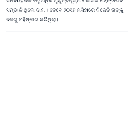
ସମବାୟ ଭଳି ୭ରୁ ଅଧିକ ଗୁରୁତ୍ବପୂର୍ଣ୍ଣ ବିଭାଗର ମନ୍ତ୍ରୀପଦ
ସମ୍ଭାଳି ଥିଲେ ଦାମ । ତେବେ ୨୦୧୭ ମସିହାରେ ବିଜେଡି ତାଙ୍କୁ
ଦଳରୁ ବହିଷ୍କାର କରିଥିଲା।