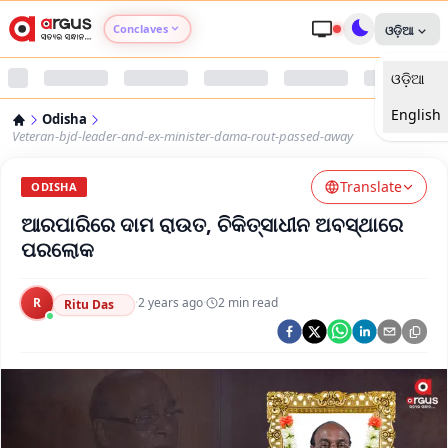
Conclaves
ଓଡ଼ିଆ
ଓଡ଼ିଆ
Argus Agri Vikas
English
Odisha
Argus Nari Shakti
Veteran-bjd-leader-and-ex-minister-dama-rout-passed-away
Translate
Argus Education Next
ODISHA
ଆରପାରିରେ ଦାମ ରାଉତ, ଚିକିତ୍ସାଧୀନ ଅବସ୍ଥାରେ
Argus Health Connect
ପରଲୋକ
Argus Swaad Odisha
R
·
2 years ago
·
2
min read
Ritu Das
Argus Chalo Dekhein Apna Desh