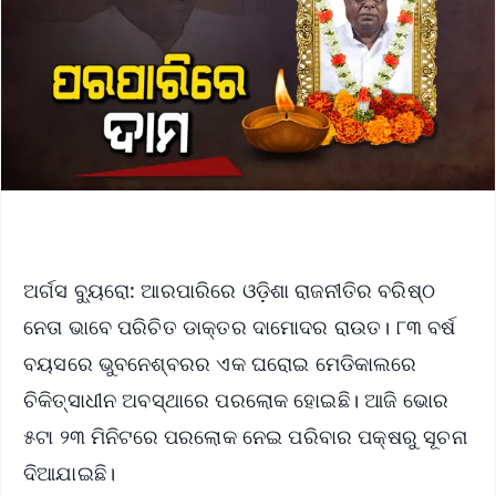
ଅର୍ଗସ ବ୍ୟୁରୋ: ଆରପାରିରେ ଓଡ଼ିଶା ରାଜନୀତିର ବରିଷ୍ଠ
ନେତା ଭାବେ ପରିଚିତ ଡାକ୍ତର ଦାମୋଦର ରାଉତ। ୮୩ ବର୍ଷ
ବୟସରେ ଭୁବନେଶ୍ବରର ଏକ ଘରୋଇ ମେଡିକାଲରେ
ଚିକିତ୍ସାଧୀନ ଅବସ୍ଥାରେ ପରଲୋକ ହୋଇଛି। ଆଜି ଭୋର
୫ଟା ୨୩ ମିନିଟରେ ପରଲୋକ ନେଇ ପରିବାର ପକ୍ଷରୁ ସୂଚନା
ଦିଆଯାଇଛି।