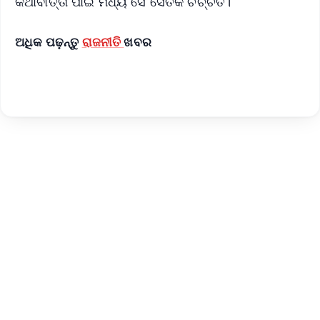
କଥାବାର୍ତ୍ତା ପାଇଁ ମଧ୍ୟ ସେ ସେତିକି ଚର୍ଚ୍ଚିତ।
ଅଧିକ ପଢ଼ନ୍ତୁ
ରାଜନୀତି
ଖବର