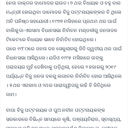
ନେତା ଡାକ୍ତର ଦାମୋଦର ରାଉତ। ୭ ଥର ବିଧାୟକ ଓ ବହୁ ବାର
ମନ୍ତ୍ରୀ ହୋଇଥିବା ଦାମୋଦର ବିଜୁ ପଟ୍ଟନାୟକଙ୍କର ବି ଥିଲେ
ଅତି ଘନିଷ୍ଠ ସହଯୋଗୀ। ୧୯୭୭ ମସିହାରେ ପ୍ରଥମ ଥର ପାଇଁ
ବାଲିକୁଦା-ଏରସମା ବିଧାନସଭା ନିର୍ବାଚନ ମଣ୍ଡଳୀରୁ ଜନତାଦଳ
ଟିକେଟରେ ବିଧାୟକ ଭାବେ ନିର୍ବାଚିତ ହୋଇଥିଲେ।
ପରେ ୧୯୮୦ରେ ଜନତା ଦଳ ସେକୁଲାରରୁ ଜିତି ଦ୍ୱତୀୟ ଥର ପାଇଁ
ବିଧାନସଭା ଆସିଥିଲେ। ଯଦିଓ ୧୯୯୫ ମସିହାରେ ତାଙ୍କୁ
ପରାଜୟର ମୁହଁ ଦେଖିବାକୁ ପଡ଼ିଥିଲା, ହେଲେ ୨ ହଜାରରୁ ୨୦୧୯
ପର୍ଯ୍ୟନ୍ତ ବିଜୁ ଜନତା ଦଳରୁ ଲଗାତର ନିର୍ବାଚିତ ହୋଇ ଆସିଥିଲେ
। ୫ଥର ଏରସମା ଓ ୨ଥର ପାରାଦ୍ୱୀପରୁ ଲଢି ବି ଜିତିଥିଲେ
ଦାମ।
ବାପା ବିଜୁ ପଟ୍ଟନାୟକ ଓ ପୁଅ ନବୀନ ପଟ୍ଟନାୟକଙ୍କ
ସରକାରରେ ବିଭିନ୍ନ ସମୟରେ କୃଷି, ପଞ୍ଚାୟତିରାଜ, ସ୍ବାସ୍ଥ୍ୟ,