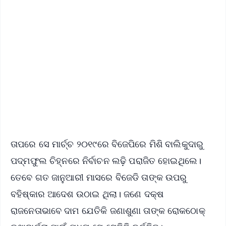
✨
📱 Get Argus News App
📰 60 Word News
🎬 Argus Podcast
📺 Live TV and Breaking News
🔔 Free Notification Alerts
Download Free:
Android - Scan QR
iOS - Scan QR
ତାପରେ ସେ ମାର୍ଚ୍ଚ ୨୦୧୯ରେ ବିଜେପିରେ ମିଶି ବାଲିକୁଦାରୁ
ପଦ୍ମଫୁଲ ଚିହ୍ନରେ ନିର୍ବାଚନ ଲଢ଼ି ପରାଜିତ ହୋଇଥିଲେ।
ତେବେ ଗତ ଜାନୁଆରୀ ମାସରେ ବିଜେଡି ତାଙ୍କ ଉପରୁ
ବହିଷ୍କାର ଆଦେଶ ଉଠାଇ ଥିଲା। ଜଣେ ଦକ୍ଷ
ରାଜନେତାଭାବେ ଦାମ ଯେତିକି ଜଣାଶୁଣା ତାଙ୍କ ରୋକଠୋକ୍