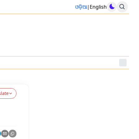
ଓଡ଼ିଆ
|
English
slate