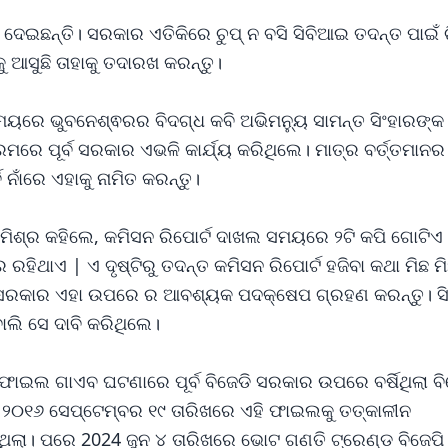
େଇଛନ୍ତି। ସରକାର ଏତିକିରେ ଚୁପ୍ ନ ବସି ସିବିଆଇ ତଦନ୍ତ ପାଇଁ ଚ
 ଆସୁଛି ତାହାକୁ ତଦାରଖ କରନ୍ତୁ।
ସମୟରେ ଭୁବନେଶ୍ଵରର ବିଦଗ୍ଧ କବି ଅଭିମନ୍ୟୁ ସାମନ୍ତ ସିଂହାରଙ୍କ 
ରେମରେ ପୂର୍ବ ସରକାର ଏଭଳି କାର୍ଯ୍ୟ କରିଥିଲେ। ମାତ୍ର ବର୍ତ୍ତମାନର
 ନାଁରେ ଏହାକୁ ନାମିତ କରନ୍ତୁ।
ଲ ମିଶ୍ର କହିଲେ, କମିସନ ରିପୋର୍ଟ ଦାଖଲ ସମୟରେ ୨ଟି କପି ଗୋଟିଏ
 ରହିଥାଏ | ଏ ଦୃଷ୍ଟିରୁ ତଦନ୍ତ କମିସନ ରିପୋର୍ଟ ହଜିବା କଥା ମିଛ ମ
ଜ୍ୟ ସରକାର ଏହା ଉପରେ ର ଆବଶ୍ୟକ ପଦକ୍ଷେପ ଗ୍ରହଣ କରନ୍ତୁ। 
ଲି ସେ ଦାବି କରିଥିଲେ।
ଫାଇଲ ଗାଏବ ଘଟଣାରେ ପୂର୍ବ ବିଜେଡି ସରକାର ଉପରେ ବର୍ଷିଥିଲା ବି
୨୦୧୬ ସେପ୍ଟେମ୍ବର ୧୯ ତାରିଖରେ ଏହି ଫାଇଲକୁ ତତ୍କାଳୀନ
ଥିଲା। ପରେ 2024 ଜୁନ ୪ ତାରିଖରେ ଭୋଟ ଗଣତି ଟ୍ରେଣ୍ଡ ବିଜେପି