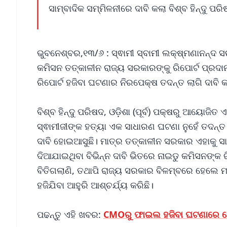
ସାମ୍ବାଦିକ ସମ୍ମିଳନୀରେ ଦାବି କଲା ବିଶ୍ବ ହିନ୍ଦୁ ପର
ଭୁବନେଶ୍ବର,୧୩/୬ : ସ୍ଵାମୀ ସ୍ବାମୀ ଲକ୍ଷ୍ମଣାନନ୍ଦ 
କମିସନ ତତ୍କାଳୀନ ରାଜ୍ୟ ସରକାରଙ୍କୁ ରିପୋର୍ଟ ପ୍ରଦାନ
ରିପୋର୍ଟ ହଜିବା ଘଟଣାର ନିରପେକ୍ଷ ତଦନ୍ତ ଲାଗି ଦାବି କର
ବିଶ୍ବ ହିନ୍ଦୁ ପରିଷଦ, ଓଡ଼ିଶା (ପୂର୍ବ) ପକ୍ଷରୁ ଆୟୋଜି
ସ୍ଵାମୀଜୀଙ୍କ ହତ୍ୟା ଏକ ସାଧାରଣ ଘଟଣା ନୁହେଁ ତଦନ୍ତ 
ଦାବି ହୋଇଆସୁଛି। ମାତ୍ର ତତ୍କାଳୀନ ସରକାର ଏହାକୁ ସାର
ଦିଆଯାଇଥିବା ବିଭିନ୍ନ ଦାବି ଭିତରେ ନାଇଡୁ କମିସନଙ୍କ ରି
ବିତିଗଲାଣି, ତଥାପି ରାଜ୍ୟ ସରକାର ବିଳମ୍ବରେ ହେଲେ ମଧ
ହଜିଯିବା ଆହୁରି ଆଶ୍ଚର୍ଯ୍ୟ କରିଛି।
ପଢନ୍ତୁ ଏହି ଖବର:
CMOରୁ ଫାଇଲ ହଜିବା ଘଟଣାରେ ପୋଲି