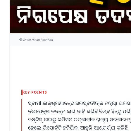
Viswa Hindu Parishad
KEY POINTS
ସ୍ବାମୀ ଲକ୍ଷ୍ମଣାନନ୍ଦ ସରସ୍ବତୀଙ୍କ ହତ୍ୟା ଘଟଣ
ନିରପେକ୍ଷ ତଦନ୍ତ ଲାଗି ଦାବି କରିଛି ବିଶ୍ବ ହିନ୍ଦୁ ପ
ଜଷ୍ଟିସ୍ ନାଇଡୁ କମିସନ ତତ୍କାଳୀନ ରାଜ୍ୟ ସରକାରଙ୍
ହେଲେ ରିପୋର୍ଟଟି ହଜିଯିବା ଆହୁରି ଆଶ୍ଚର୍ଯ୍ୟ କରିଛି