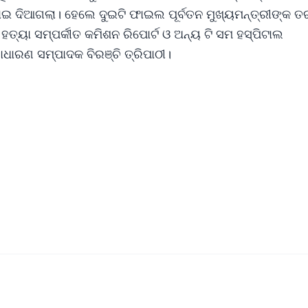
ଇ ଦିଆଗଲା। ହେଲେ ଦୁଇଟି ଫାଇଲ ପୂର୍ବତନ ମୁଖ୍ୟମନ୍ତ୍ରୀଙ୍କ 
ହତ୍ୟା ସମ୍ପର୍କୀତ କମିଶନ ରିପୋର୍ଟ ଓ ଅନ୍ୟ ଟି ସମ ହସ୍ପିଟାଲ
ାଧାରଣ ସମ୍ପାଦକ ବିରଞ୍ଚି ତ୍ରିପାଠୀ।
✨
📺 Live TV and Breaking News
⭐
⭐
⭐
⭐
4.8 Rating
50K+ Download
OS - Scan QR