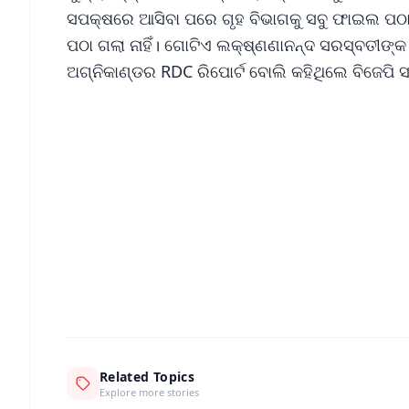
ସପକ୍ଷରେ ଆସିବା ପରେ ଗୃହ ବିଭାଗକୁ ସବୁ ଫାଇଲ ପଠା
ପଠା ଗଲା ନାହିଁ। ଗୋଟିଏ ଲକ୍ଷ୍ଣଣାନନ୍ଦ ସରସ୍ବତୀଙ୍କ 
ଅଗ୍ନିକାଣ୍ଡର RDC ରିପୋର୍ଟ ବୋଲି କହିଥିଲେ ବିଜେପି ସ
📱 Get Argus News App
📰 60 Word News
🎬 Argus Podcast
🔔 Free Notification Alerts
Download Free:
Android - Scan QR
i
Related Topics
Explore more stories