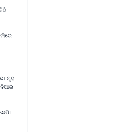
ିଠି
ନାଁରେ
ିଛ। ଗୃହ
ସିବିଆଇ
ଜେପି।