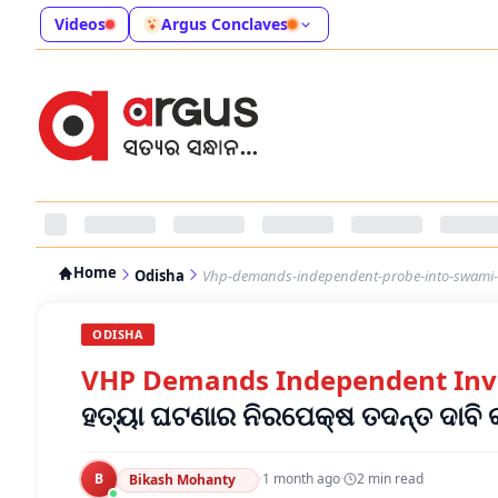
Videos
Argus Conclaves
Home
Odisha
Vhp-demands-independent-probe-into-swami
ODISHA
VHP Demands Independent Inve
ହତ୍ୟା ଘଟଣାର ନିରପେକ୍ଷ ତଦନ୍ତ ଦାବି କଲ
B
·
1 month ago
·
2
min read
Bikash Mohanty