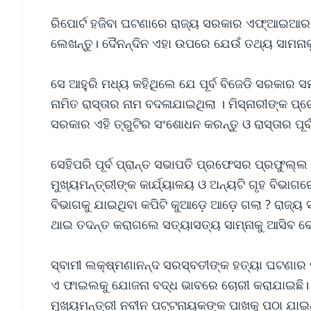
ରିପୋର୍ଟ ହଜିବା ଘଟଣାରେ ରାଜ୍ୟ ସରକାର ଏଫ୍‌ଆଇଆର ଦ
ଲେଖନ୍ତୁ। ଦୈନନ୍ଦିନ ଏହା ଉପରେ ଯେଉଁ ତଥ୍ୟ ସାମନାକୁ
ସେ ଆହୁରି ମଧ୍ୟ କହିଥିଲେ ଯେ ପୂର୍ବ ବିଜେଡି ସରକାର 
ନାମିତ ରାସ୍ତାର ନାମ ବଦଳାଯାଇଥିଲା । ମିସ୍‌ନାରୀଙ୍କ ପ୍
ସରକାର ଏହି ତ୍ରୁଟିର ସଂଶୋଧନ କରନ୍ତୁ ଓ ରାସ୍ତାର ପୂର୍ବ
ସେହିପରି ପୂର୍ବ ପ୍ରାନ୍ତ ସଭାପତି ପ୍ରଫେସର ପ୍ରଫୁଲ୍
ମୁଖ୍ୟମନ୍ତ୍ରୀଙ୍କ କାର୍ଯ୍ୟାଳୟ ଓ ଅନ୍ୟଟି ଗୃହ ବିଭାଗରେ
ବିଭାଗକୁ ଯାଇଥିବା କପିଟି କୁଆଡ଼େ ଆଡ଼େ ଗଲା ? ରା
ଥାଇ ତଦନ୍ତ କରାଗଲେ ସତ୍ୟାସତ୍ୟ ସାମ୍ନାକୁ ଆସିବ ବୋ
ସ୍ବାମୀ ଲକ୍ଷ୍ମଣାନନ୍ଦ ସରସ୍ବତୀଙ୍କ ହତ୍ୟା ଘଟଣାର 
ଏ ଫାଇଲକୁ ଯୋଜନା ବଦ୍ଧ ଭାବରେ ଚୋରୀ କରାଯାଇଛି। 
ମୁଖ୍ୟମନ୍ତ୍ରୀ ନବୀନ ପଟ୍ଟନାୟକଙ୍କ ପାଖକୁ ପଠା ଯାଇ