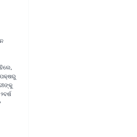
ସନ
କହିଲେ,
 ପକ୍ଷରୁ
ୀଙ୍କୁ
୨ବର୍ଷ
ି