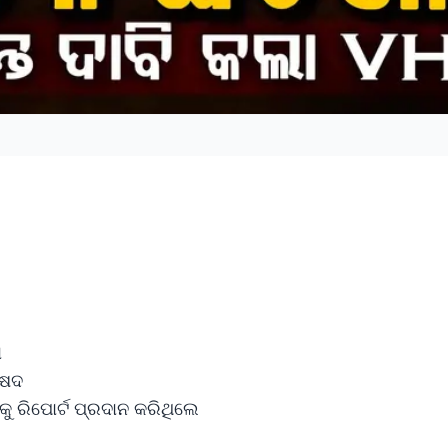
ା
ରିଷଦ
କୁ ରିପୋର୍ଟ ପ୍ରଦାନ କରିଥିଲେ