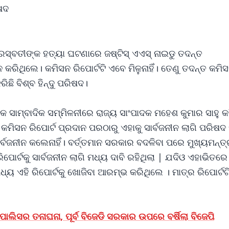
ିଷଦ
ସରସ୍ବତୀଙ୍କ ହତ୍ୟା ଘଟଣାରେ ଜଷ୍ଟିସ୍ ଏଏସ୍ ନାଇଡୁ ତଦନ୍ତ
 କରିଥିଲେ। କମିସନ ରିପୋର୍ଟଟି ଏବେ ମିଳୁନାହିଁ। ତେଣୁ ତଦନ୍ତ କମି
ିଛି ବିଶ୍ବ ହିନ୍ଦୁ ପରିଷଦ।
ତ ଏକ ସାମ୍ବାଦିକ ସମ୍ମିଳନୀରେ ରାଜ୍ୟ ସାଂପାଦକ ମହେଶ କୁମାର ସାହୁ 
କମିସନ ରିପୋର୍ଟ ପ୍ରଦାନ ପରଠାରୁ ଏହାକୁ ସାର୍ବଜନୀନ ଲାଗି ପରିଷଦ
୍ବଜନୀନ କଲେନାହିଁ। ବର୍ତ୍ତମାନ ସରକାର ବଦଳିବା ପରେ ମୁଖ୍ୟମନ୍ତ୍ର
ପୋର୍ଟକୁ ସାର୍ବଜନୀନ ଲାଗି ମଧ୍ୟ ଦାବି ରହିଥିଲା | ଯଦିଓ ଏହାଭିତରେ 
୍ୟ ଏହି ରିପୋର୍ଟକୁ ଖୋଜିବା ଆରମ୍ଭ କରିଥିଲେ । ମାତ୍ର ରିପୋର୍ଟଟ
ସର ତନାଘନା, ପୂର୍ବ ବିଜେଡି ସରକାର ଉପରେ ବର୍ଷିଲା ବିଜେପି