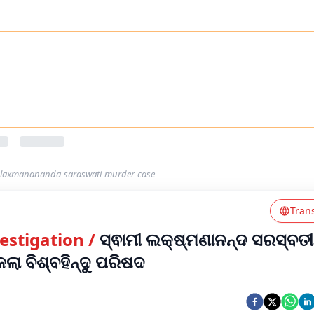
-laxmanananda-saraswati-murder-case
Tran
stigation
/
ସ୍ଵାମୀ ଲକ୍ଷ୍ମଣାନନ୍ଦ ସରସ୍ବତୀ
ା ବିଶ୍ବହିନ୍ଦୁ ପରିଷଦ