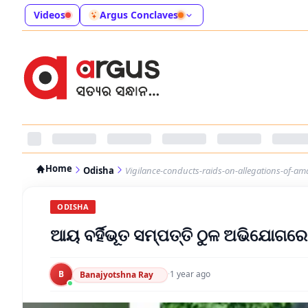
Videos
Argus Conclaves
Home
Odisha
Vigilance-conducts-raids-on-allegations-of-am
ODISHA
ଆୟ ବର୍ହିଭୂତ ସମ୍ପତ୍ତି ଠୁଳ ଅଭିଯୋଗରେ 
B
·
1 year ago
Banajyotshna Ray