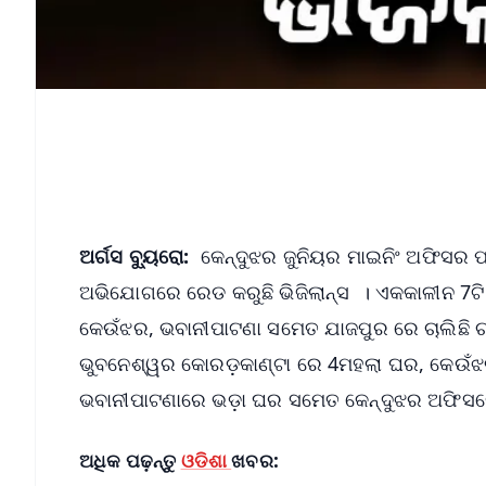
ଅର୍ଗସ ବ୍ୟୁରୋ:
କେନ୍ଦୁଝର ଜୁନିୟର ମାଇନିଂ ଅଫିସର ପଦ
ଅଭିଯୋଗରେ ରେଡ କରୁଛି ଭିଜିଲାନ୍ସ । ଏକକାଳୀନ 7ଟି 
କେଉଁଝର, ଭବାନୀପାଟଣା ସମେତ ଯାଜପୁର ରେ ଚାଲିଛି ଚ
ଭୁବନେଶ୍ୱର କୋରଡ଼କାଣ୍ଟା ରେ 4ମହଲା ଘର, କେଉଁଝ
ଭବାନୀପାଟଣାରେ ଭଡ଼ା ଘର ସମେତ କେନ୍ଦୁଝର ଅଫିସର
ଅଧିକ ପଢ଼ନ୍ତୁ
ଓଡିଶା
ଖବର: