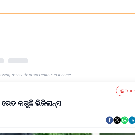
assing-assets-disproportionate-to-income
Tran
ରେଡ କରୁଛି ଭିଜିଲାନ୍ସ