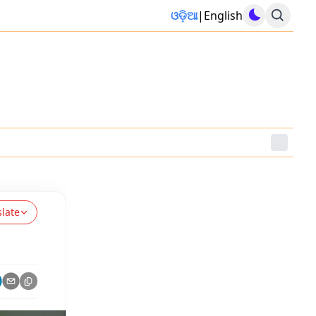
ଓଡ଼ିଆ
|
English
slate