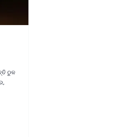
ତି ଠୁଳ
ର,