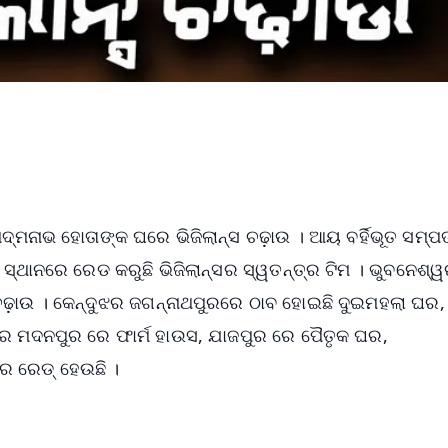
୍ମନାଭ ହୋତାଙ୍କ ଘରେ ଭିଜିଲାନ୍ସ ଚଢ଼ାଉ । ଆୟ ବର୍ହିଭୂତ ସମ୍ପତ୍
ସ୍ଥାନରେ ରେଡ କରୁଛି ଭିଜିଲାନ୍ସର ସ୍ୱତନ୍ତ୍ର ଟିମ । ଭୁବନେଶ୍ୱ
ଢ଼ାଉ । କେନ୍ଦୁଝର ଜଗନ୍ନାଥପୁରରେ ଠାବ ହୋଇଛି ଦୁଇମହଲା ଘର,
ର ମଦନପୁର ରେ ଫାର୍ମ ହାଉସ, ଯାଜପୁର ରେ ପୈତୃକ ଘର,
େ ରେଡ୍ ହେଉଛି ।