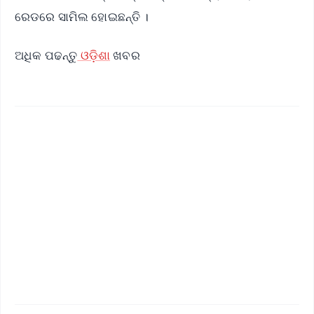
ରେଡରେ ସାମିଲ ହୋଇଛନ୍ତି ।
ଅଧିକ ପଢନ୍ତୁ
ଓଡ଼ିଶା
ଖବର