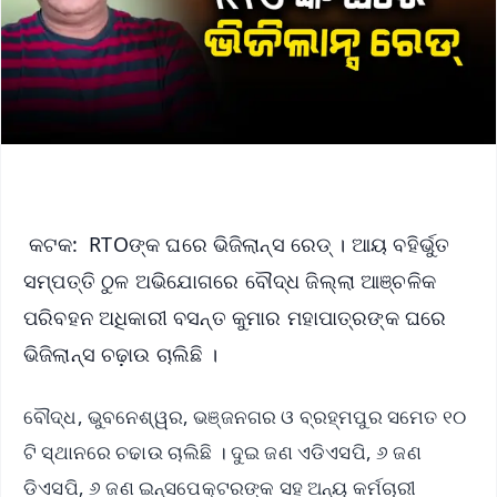
କଟକ: RTOଙ୍କ ଘରେ ଭିଜିଲାନ୍ସ ରେଡ୍ । ଆୟ ବହିର୍ଭୁତ
ସମ୍ପତ୍ତି ଠୁଳ ଅଭିଯୋଗରେ ବୌଦ୍ଧ ଜିଲ୍ଲା ଆଞ୍ଚଳିକ
ପରିବହନ ଅଧିକାରୀ ବସନ୍ତ କୁମାର ମହାପାତ୍ରଙ୍କ ଘରେ
ଭିଜିଲାନ୍ସ ଚଢ଼ାଉ ଚାଲିଛି ।
ବୌଦ୍ଧ, ଭୁବନେଶ୍ୱର, ଭଞ୍ଜନଗର ଓ ବ୍ରହ୍ମପୁର ସମେତ ୧୦
ଟି ସ୍ଥାନରେ ଚଢାଉ ଚାଲିଛି । ଦୁଇ ଜଣ ଏଡିଏସପି, ୬ ଜଣ
ଡିଏସପି, ୬ ଜଣ ଇନ୍ସପେକ୍ଟରଙ୍କ ସହ ଅନ୍ୟ କର୍ମଚାରୀ