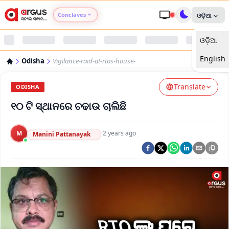
Conclaves
ଓଡ଼ିଆ
ଓଡ଼ିଆ
Argus Agri Vikas
English
Odisha
Vigilance-raid-at-rtos-house-
Argus Nari Shakti
Translate
ODISHA
Argus Education Next
୧୦ ଟି ସ୍ଥାନରେ ଚଢାଉ ଚାଲିଛି
Argus Health Connect
M
·
2 years ago
Manini Pattanayak
Argus Swaad Odisha
Argus Chalo Dekhein Apna Desh