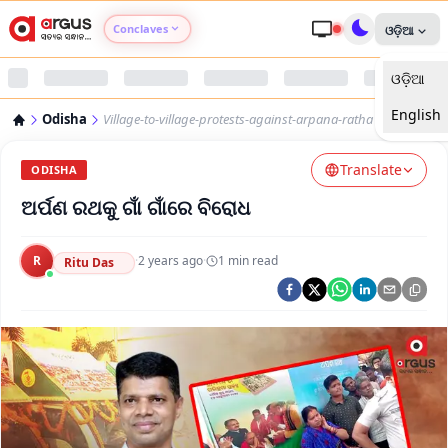
Conclaves
ଓଡ଼ିଆ
ଓଡ଼ିଆ
Argus Agri Vikas
English
Odisha
Village-to-village-protests-against-arpana-ratha
Argus Nari Shakti
Translate
ODISHA
Argus Education Next
ଅର୍ପଣ ରଥକୁ ଗାଁ ଗାଁରେ ବିରୋଧ
Argus Health Connect
R
·
2 years ago
·
1
min read
Ritu Das
Argus Swaad Odisha
Argus Chalo Dekhein Apna Desh