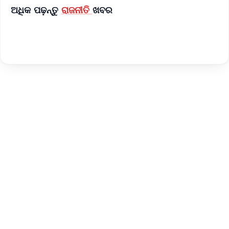
ଅଧିକ ପଢ଼ନ୍ତୁ
ରାଜନୀତି
ଖବର