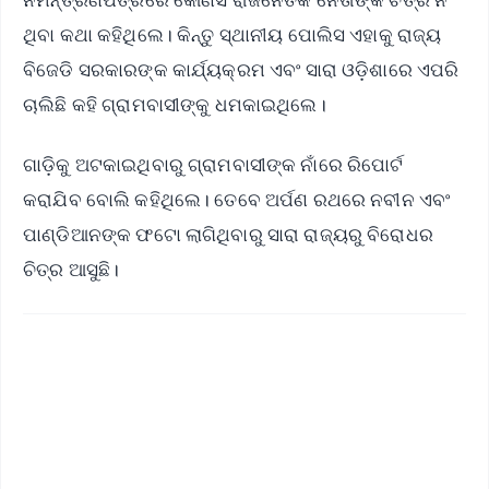
ଥିବା କଥା କହିଥିଲେ। କିନ୍ତୁ ସ୍ଥାନୀୟ ପୋଲିସ ଏହାକୁ ରାଜ୍ୟ
ବିଜେଡି ସରକାରଙ୍କ କାର୍ଯ୍ୟକ୍ରମ ଏବଂ ସାରା ଓଡ଼ିଶାରେ ଏପରି
ଚାଲିଛି କହି ଗ୍ରାମବାସୀଙ୍କୁ ଧମକାଇଥିଲେ।
ଗାଡ଼ିକୁ ଅଟକାଇଥିବାରୁ ଗ୍ରାମବାସୀଙ୍କ ନାଁରେ ରିପୋର୍ଟ
କରାଯିବ ବୋଲି କହିଥିଲେ। ତେବେ ଅର୍ପଣ ରଥରେ ନବୀନ ଏବଂ
ପାଣ୍ଡିଆନଙ୍କ ଫଟୋ ଲାଗିଥିବାରୁ ସାରା ରାଜ୍ୟରୁ ବିରୋଧର
ଚିତ୍ର ଆସୁଛି।