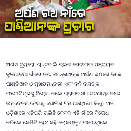
ଅର୍ଗସ ବ୍ୟୁରୋ: ଚାନ୍ଦବାଲି ବ୍ଲକ ତୋଟାପଡା ପଞ୍ଚାୟତ
କୁଳିଆଡିଆ ଗାଁରେ ଜୟ ଜଗନ୍ନାଥଙ୍କ ଅର୍ପଣ ରଥରେ ଭିକେ
ପାଣ୍ଡିଆନ ଓ ମୁଖ୍ୟମନ୍ତ୍ରୀ ଏବଂ ବବି ଦାସଙ୍କ
ଫଟୋଚିତ୍ରକୁ ବିରୋଧ କଲେ ଗ୍ରାମବାସୀ। ଘଟଣାସ୍ଥଳରେ
ଉତ୍ତେଜନା ହେବାରୁ ପୋଲିସ ଟିମ ଆସିଥିଲା। କିନ୍ତୁ ଅଲ
ଓଡ଼ିଶାରେ ଏହିପରି ଚାଲିଛି କେବଳ ଏହି ଗାଁରେ ବିରୋଧ
କରିଲେ କେମିତି ହେବ କହି ଲୋକଙ୍କୁ ଧମକାଇଥିଲେ।