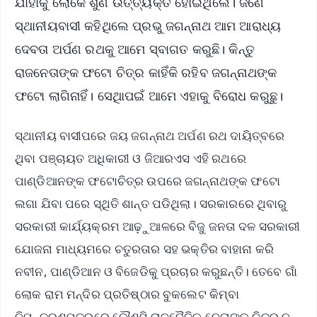
ଯାହାକୁ ଲୋକେ ଶୁଣି ଉତ୍ତ୍ୟକ୍ତ ହୋଇଥିଲେ। ଜଣେ
ସ୍ଥାନୀୟବାସୀ କହିଥିଲେ ପ୍ରଭୁ ଜଗନ୍ନାଥ ଆମ ଆରାଧ୍ୟ
ଦେବତା ଅର୍ପଣ ରଥକୁ ଆମେ ସ୍ବାଗତ କରୁଛି। କିନ୍ତୁ
ରାଜନେତାଙ୍କ ଫଟୋ ଚିତ୍ର କାହିଁକି ରହିବ ଜଗନ୍ନାଥଙ୍କ
ଫଟୋ ଲାଗିନାହିଁ। ସେଥିାପଇଁ ଆମେ ଏହାକୁ ବିରୋଧ କରୁଛୁ।
ସ୍ଥାନୀୟ ବାସୀପରେ ଜୟ ଜଗନ୍ନାଥ ଅର୍ପଣ ରଥ ଦାୟିତ୍ବରେ
ଥିବା ପଞ୍ଚାୟତ ଅଧିକାରୀ ଓ ଜିଆରଏସ ଏହି ରଥରେ
ପାଣ୍ଡିଆନଙ୍କ ଫଟୋଚିତ୍ର ଉପରେ ଜଗନ୍ନାଥଙ୍କ ଫଟୋ
ଲଗା ଯିବା ପରେ ସ୍ଥିତି ଶାନ୍ତ ପଡିଥିଲା। ସରକାରରେ ଥିବାରୁ
ସରକାରୀ କାର୍ଯ୍ୟକ୍ରମ ଆଢ଼ୁଆଳରେ ବିଜୁ ଜନତା ଦଳ ସରକାରୀ
ଯୋଜନା ମାଧ୍ୟମରେ ଚତୁରତାର ସହ ଭକ୍ତିର ବାହାନା କରି
ନବୀନ, ପାଣ୍ଡିଆନ ଓ ବିଜେଡିକୁ ପ୍ରଚାର କରୁଛନ୍ତି। ତେବେ ଗାଁ
ଲୋକ ରାମ ମନ୍ଦିର ପ୍ରତିଷ୍ଠାର ବୁକଲେଟ କିମ୍ବା
ନିମନ୍ତ୍ରଣପତ୍ରରେ କୌଣସି ରାଜନୈତିକ ନେତାଙ୍କ ଚିତ୍ର ନ