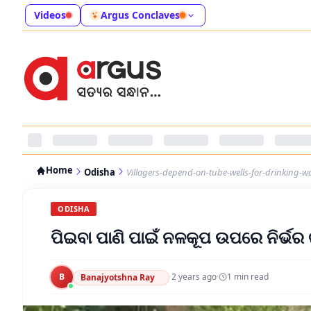
Videos
Argus Conclaves
Home
Odisha
Villagers-depend-on-tube-wells-for-drinking-w
ODISHA
ପିଇବା ପାଣି ପାଇଁ ନଳକୂପ ଉପରେ ନିର୍ଭର
B
·
2 years ago
·
1
min read
Banajyotshna Ray