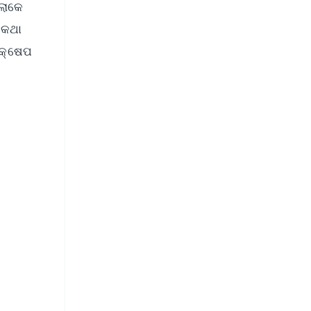
ଲୋକେ
 କଥା
ଦକ୍ଷେପ
FREE
⭐
s