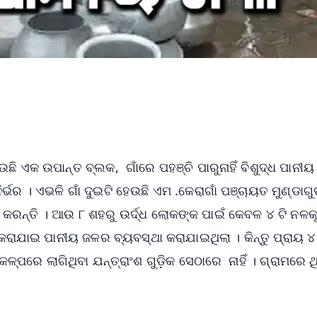
ି ଏକ ଉପାନ୍ତ ବ୍ଲକ, ଗାଁରେ ପହଞ୍ଚି ପାରୁନାହିଁ ବିଶୁଦ୍ଧ ପାନୀୟ
ଭର । ଏଭଳି ଗାଁ ଦୁଇଟି ହେଉଛି ଏମ .କେରାଗାଁ ପଞ୍ଚାୟତ ମୁଣ୍ଡାଗୁଡ
ରନ୍ତି । ଆଉ ୮ ଶହରୁ ଉର୍ଦ୍ଧ ଲୋକଙ୍କ ପାଇଁ କେବଳ ୪ ଟି ନଳକ
 କରାଯାଇ ପାନୀୟ ଜଳର ବ୍ୟବସ୍ଥା କରାଯାଇଥିଲା । କିନ୍ତୁ ପ୍ରାୟ ୪ 
୍ପରେ ଲାଗିଥିବା ଯନ୍ତ୍ରାଂଶ ଗୁଡ଼ିକ ସେଠାରେ ନାହିଁ । ଗ୍ରାମରେ ଥ