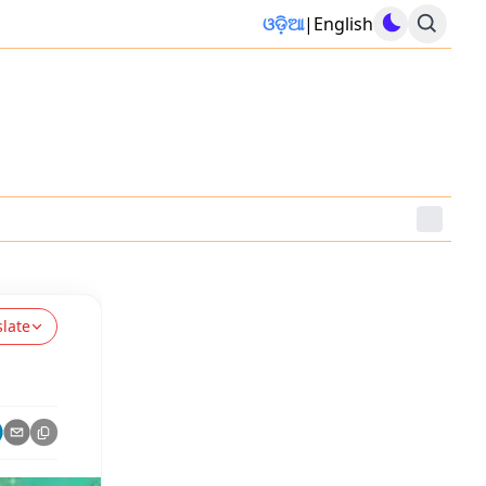
ଓଡ଼ିଆ
|
English
slate