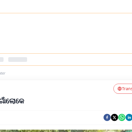
ater
Tran
 ଗାଁଲୋକେ