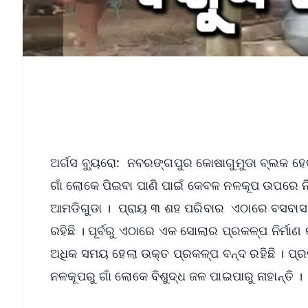
ଅର୍ଗସ ବ୍ୟୁରୋ: ନବରଙ୍ଗପୁର କୋଷାଗୁମୁଡା ବ୍ଲକ ହେଉଛ
ଗାଁ ଲୋକେ ପିଇବା ପାଣି ପାଇଁ କେବଳ ନଳକୂପ ଉପରେ ନିର୍
ଆମଡିଗୁଡା । ପ୍ରାୟ ୩ ଶହ ପରିବାର ଏଠାରେ ବସବାସ କ
ରହିଛି । ପୂର୍ବରୁ ଏଠାରେ ଏକ ସୋଲାର ପ୍ରକଳ୍ପ ନିର୍ମାଣ
ଅଧିକ ସମୟ ହେଲା ଉକ୍ତ ପ୍ରକଳ୍ପ ବନ୍ଦ ରହିଛି । ପ୍ରକଳ
ନଳକୂପରୁ ଗାଁ ଲୋକେ ବିଶୁଦ୍ଧ ଜଳ ପାଇପାରୁ ନାହାନ୍ତି ।