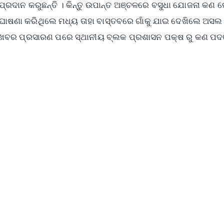
୍ରଦାନ କରୁଛନ୍ତି । କିନ୍ତୁ ଉପାନ୍ତ ଅଞ୍ଚଳରେ ବସୁଧା ଯୋଜନା କଣ 
ାଇଁ ଘୋଷଣା କରିଥିଲେ ମଧ୍ୟ ତାହା ବାସ୍ତବରେ ଗାଁକୁ ଯାଇ ଦେଖିଲେ ଅସଲ
 , ଏହି ଖବର ପ୍ରସାରଣ ପରେ ସ୍ଥାନୀୟ ବ୍ଲକ ପ୍ରଶାସନ ପକ୍ଷ ରୁ କଣ ପ
✨
📺 Live TV and Breaking News
⭐
⭐
⭐
⭐
4.8 Rating
50K+ Download
OS - Scan QR