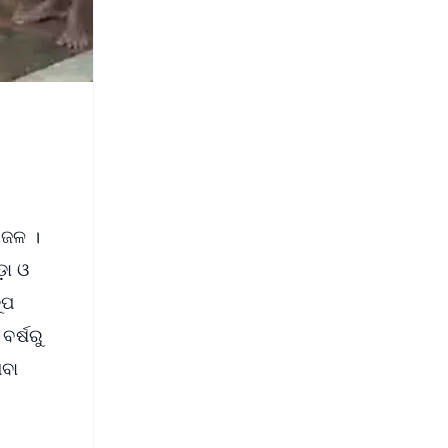
 ଜଳ ।
଼ା ଓ
ୂପ
ବର୍ଷରୁ
ିବା