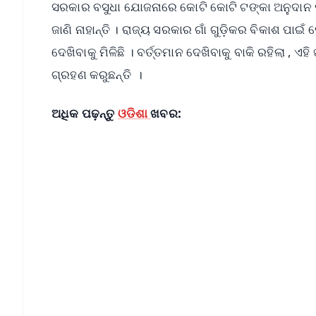
ସରକାର ବସୁଧା ଯୋଜନାରେ କୋଟି କୋଟି ଟଙ୍କା ଅନୁଦାନ ପ
ଜାଣି ନାହାନ୍ତି । ରାଜ୍ୟ ସରକାର ଗାଁ ଗୁଡ଼ିକର ବିକାଶ ପ
ଦେଖିବାକୁ ମିଳିଛି । ବର୍ତ୍ତମାନ ଦେଖିବାକୁ ବାକି ରହିଲା
ଗ୍ରହଣ କରୁଛନ୍ତି ।
ଅଧିକ ପଢ଼ନ୍ତୁ
ଓଡିଶା
ଖବର:
📱 Get Argus News App
📰 60 Word News
🎬 Argus Podcast
🔔 Free Notification Alerts
Download Free:
Android - Scan QR
i