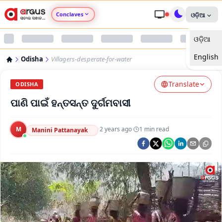
Conclaves
ଓଡ଼ିଆ
ଓଡ଼ିଆ
Argus Agri Vikas
English
Odisha
Villagers-desperate-for-water
Argus Nari Shakti
Translate
ODISHA
Argus Education Next
ପାଣି ପାଇଁ ହନ୍ତସନ୍ତ ଦୁର୍ଗମବାସୀ
Argus Health Connect
M
·
2 years ago
·
1
min read
Manini Pattanayak
Argus Swaad Odisha
Argus Chalo Dekhein Apna Desh