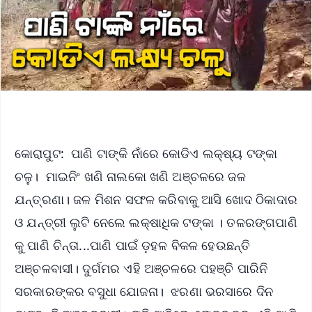
କୋରାପୁଟ: ପାଣି ଟାଙ୍କି ନାଁରେ କୋଡିଏ ଲକ୍ଷ୍ୟ ଟଙ୍କା
ଚଳୁ। ମାଇନିଂ ଖଣି ନାଲକୋ ଖଣି ଅଞ୍ଚଳରେ ଜଳ
ଯନ୍ତ୍ରଣା। ଜଳ ମିଶନ ସଫଳ କରିବାକୁ ଆସି ଖୋଦ ଠିକାଦାର
ଓ ଯନ୍ତ୍ରୀ ଲୁଟି ନେଲେ ଲକ୍ଷାଧିକ ଟଙ୍କା । ତଳରଙ୍ଗପାଣି
କୁ ପାଣି ଚିନ୍ତା...ପାଣି ପାଇଁ ଡ଼ହଳ ବିକଳ ହେଉଛନ୍ତି
ଅଞ୍ଚଳବାସୀ। ଦୁର୍ଗମର ଏହି ଅଞ୍ଚଳରେ ପହଞ୍ଚି ପାରିନି
ସରକାରଙ୍କର ବସୁଧା ଯୋଜନା। ଝରଣା ଭରସାରେ ଦିନ