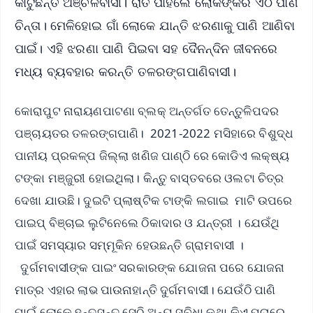
କାଟୁଛନ୍ତି ଅଞ୍ଚଳବାସୀ। ରାତି ପାହିଲେ ଲୋକଙ୍କର ଏଠି ପାଣି
ଚିନ୍ତା। ମେଳିହୋଇ ଗାଁ ଲୋକେ ଯାନ୍ତି ଝରଣାକୁ ପାଣି ଆଣିବା
ପାଇଁ। ଏହି ଝରଣା ପାଣି ପିଇବା ସହ ଦୈନନ୍ଦିନ ଜୀବନରେ
ମଧ୍ୟ ବ୍ୟବହାର କରନ୍ତି ତଳରଙ୍ଗପାଣିବାସୀ।
କୋରାପୁଟ ନାରାୟଣପାଟଣା ବ୍ଲକ୍ ଅନ୍ତର୍ଗତ ତେନ୍ତୁଳିପଦର
ପଞ୍ଚାୟତର ତଳରଙ୍ଗପାଣି। 2021-2022 ମସିହାରେ ବିଶୁଦ୍ଧ
ପାନୀୟ ପ୍ରକଳ୍ପ ଜିଲ୍ଲା ଖଣିଜ ପାଣ୍ଠି ରେ କୋଡିଏ ଲକ୍ଷ୍ୟ
ଟଙ୍କା ମଞ୍ଜୁରୀ ହୋଇଥିଲା। କିନ୍ତୁ ବାସ୍ତବରେ ଓଲଟା ଚିତ୍ର
ଦେଖା ଯାଉଛି। ଦୁଇଟି ପ୍ଲାଷ୍ଟିକ ଟାଙ୍କି ଲଗାଇ ମାଟି ଉପରେ
ପାଇପ୍ ବିଞ୍ଚାଇ ଲୁଟିନେଲେ ଠିକାଦାର ଓ ଯନ୍ତ୍ରୀ । ଯେଉଁଥି
ପାଇଁ ସମସ୍ୟାର ସମ୍ମୂକିନ ହେଉଛନ୍ତି ଗ୍ରାମବାସୀ ।
ଦୁର୍ଗମବାସୀଙ୍କ ପାଇଂ ସରକାରଙ୍କ ଯୋଜନା ପରେ ଯୋଜନା
ମାତ୍ର ଏହାର ଲାଭ ପାଉନାହାନ୍ତି ଦୁର୍ଗମବାସୀ। ଯେଉଁଠି ପାଣି
ପାଇଁ ଲୋକେ ହନ୍ତସନ୍ତ ସେଠି ଅନ୍ୟ ସୁବିଧା କଥା କିଏ ପଚାରେ..