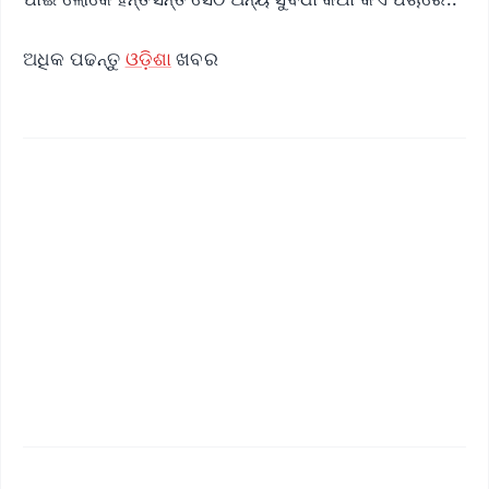
ଅଧିକ ପଢନ୍ତୁ
ଓଡ଼ିଶା
ଖବର