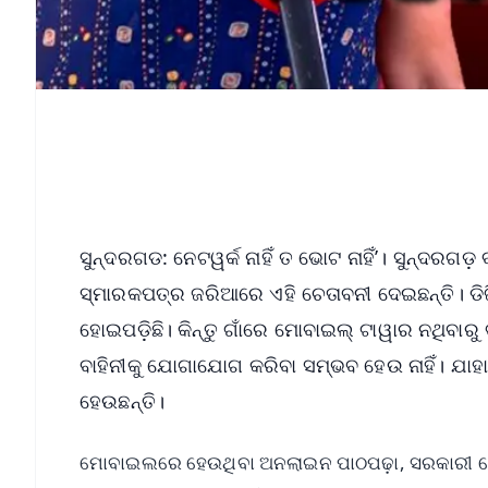
ସୁନ୍ଦରଗଡ: ନେଟୱର୍କ ନାହିଁ ତ ଭୋଟ ନାହିଁ’। ସୁନ୍ଦରଗ
ସ୍ମାରକପତ୍ର ଜରିଆରେ ଏହି ଚେତାବନୀ ଦେଇଛନ୍ତି। ଡି
ହୋଇପଡ଼ିଛି। କିନ୍ତୁ ଗାଁରେ ମୋବାଇଲ୍‌ ଟାୱାର ନଥିବାର
ବାହିନୀକୁ ଯୋଗାଯୋଗ କରିବା ସମ୍ଭବ ହେଉ ନାହିଁ। ଯ
ହେଉଛନ୍ତି।
ମୋବାଇଲରେ ହେଉଥିବା ଅନଲାଇନ ପାଠପଢ଼ା, ସରକାରୀ ଯୋଜ