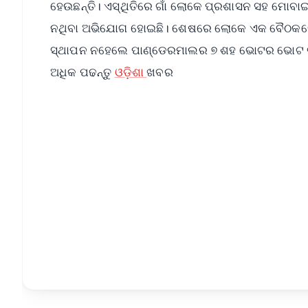
ହେଉଛନ୍ତି। ଏସ୍ଥିତିରେ ଗାଁ ଲୋକେ ପ୍ରଶାସନ ସହ ମୋବା
ନଥିବା ଅଭିଯୋଗ ହୋଇଛି। ଶେଷରେ ଲୋକେ ଏକ ବୈଠକରେ ସ
ସ୍ଥାପନ ନହେଲେ ପାଣ୍ଡେରମାଲର ୭ ଶହ ଭୋଟର ‌ଭୋଟ ବର୍
ଅଧିକ ପଢନ୍ତୁ
ଓଡ଼ିଶା
ଖବର
📱 Get Argus News App
📰 60 Word News
🎬 Argus Podcast
🔔 Free Notification Alerts
Download Free:
Android - Scan QR
i