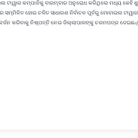
ଇଲ ଟାୱାର କମ୍ପାନିକୁ ବାରମ୍ବାର ଅନୁରୋଧ କରିଥିଲେ ମଧ୍ୟ କେହି ଶୁ
ମ୍ମିଳିତ ହୋଇ ଚଳିତ ସାଧାରଣ ନିର୍ବାଚନ ପୂର୍ବରୁ ମୋବାଇଲ ଟାୱାର
ଜନ କରିବାକୁ ନିଷ୍ପତ୍ତି ନେଇ ଜିଲ୍ଲାପାଳଙ୍କୁ ଚରମପତ୍ର ଦେଇଛନ୍
✨
📺 Live TV and Breaking News
⭐
⭐
⭐
⭐
4.8 Rating
50K+ Download
OS - Scan QR