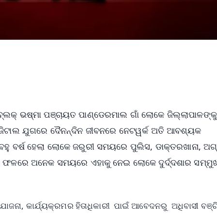
ଡ଼ ବ୍ଲକ୍‌ ଭଷ୍ମା ପଞ୍ଚାୟତ ପାଣ୍ଡେରମାଲ ଗାଁ ଲୋକେ ଜିଲ୍ଲାପାଳଙ୍କୁ
ଜିଟାଲ ଯୁଗରେ ଦୈନନ୍ଦିନ ଜୀବନ‌ରେ ନେଟୱର୍କ ଅତି ଆବଶ୍ୟକ
ୁ ବହୁ ବର୍ଷ ହେଲା ଲୋକେ ଜରୁରୀ ସମୟରେ ପୁଲିସ, ଡାକ୍ତରଖାନା, ଅଗ
ାହା ଫଳରେ ଅନେକ ସମୟରେ ଏହାକୁ ନେଇ ଲୋକେ ଦୁର୍ଦ୍ଦଶାର ସମ୍ମୁ
ନା, କାର୍ଯ୍ୟକ୍ରମର ହିତାଧିକାରୀ ପାଇଁ ଆବେଦନରୁ ଅଧିବାସୀ ବଞ୍ଚ