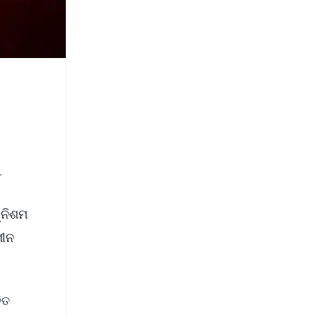
୍ନିଶମ
ଖୀନ
ିତ