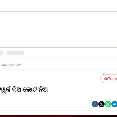
k-and-take-vote
Tran
ଟୱର୍କ ଦିଅ ଭୋଟ ନିଅ