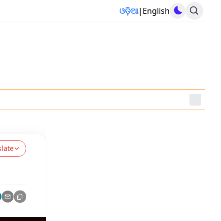
ଓଡ଼ିଆ
|
English
slate