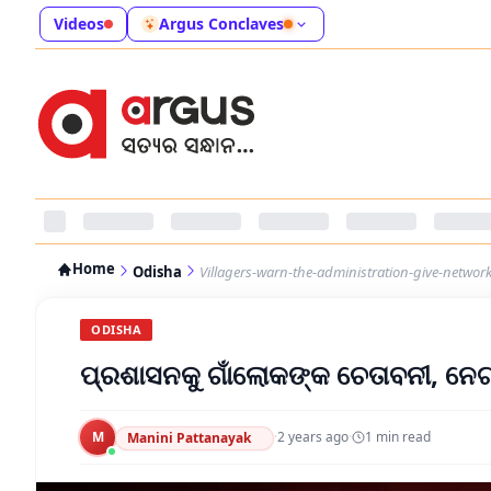
Videos
Argus Conclaves
Home
Odisha
Villagers-warn-the-administration-give-networ
ODISHA
ପ୍ରଶାସନକୁ ଗାଁଲୋକଙ୍କ ଚେତାବନୀ, ନେ
M
·
2 years ago
·
1
min read
Manini Pattanayak