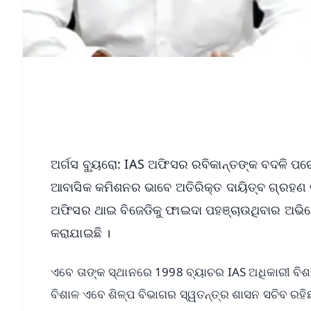
ଅର୍ଗସ ବ୍ୟୁରୋ: IAS ଅଫିସର ରବିକାନ୍ତଙ୍କ ବଦଳି 
ଆବାସିକ କମିଶନର ଭାବେ ଅତିରିକ୍ତ ଦାୟିତ୍ବ ଗ୍ରହଣ
ଅଫିସର ଥାଇ ବିଜେଡିକୁ ଫାଇଦା ପହଞ୍ଚାଉଥିବାର ଅଭିଯୋ
କରାଯାଇଛି ।
ଏବେ ତାଙ୍କ ସ୍ଥାନରେ 1998 ବ୍ୟାଚର IAS ଅଧିକାରୀ ବି
ବିଶାଳ ଏବେ ଶିଳ୍ପ ବିଭାଗର ସ୍ୱତନ୍ତ୍ର ଶାସନ ସଚିବ ରହିଛ