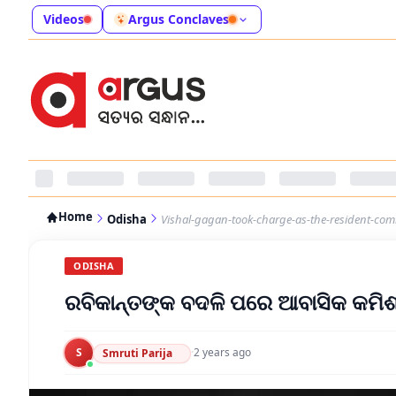
Videos
Argus Conclaves
Home
Odisha
Vishal-gagan-took-charge-as-the-resident-com
ODISHA
ରବିକାନ୍ତଙ୍କ ବଦଳି ପରେ ଆବାସିକ କମି
S
·
2 years ago
Smruti Parija