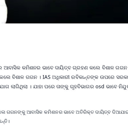
ପରେ ଆବାସିକ କମିଶନର ଭାବେ ଦାୟିତ୍ବ ଗ୍ରହଣ କଲେ ବିଶାଳ ଗଗନ
 କଲେ ବିଶାଳ ଗଗନ । IAS ଅଧିକାରୀ ରବିକାନ୍ତଙ୍କ ଉପରେ ସରକ
ଗ ଲାଗିଥିଲା । ଯାହା ପରେ ତାଙ୍କୁ ଗୃହବିଭାଗର osd ଭାବେ ନିଯୁ
ଶାଲ ଗଗନଙ୍କୁ ଆବାସିକ କମିଶନର ଭାବେ ଅତିରିକ୍ତ ଦାୟିତ୍ବ ଦିଆଯାଇ
ନ୍ତି।