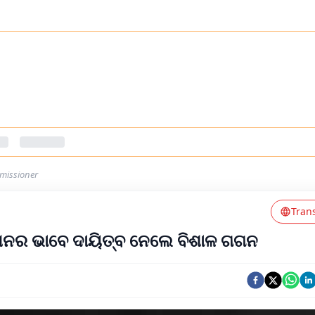
missioner
Tran
ଶନର ଭାବେ ଦାୟିତ୍ବ ନେଲେ ବିଶାଳ ଗଗନ