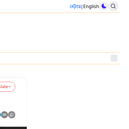
ଓଡ଼ିଆ
|
English
slate