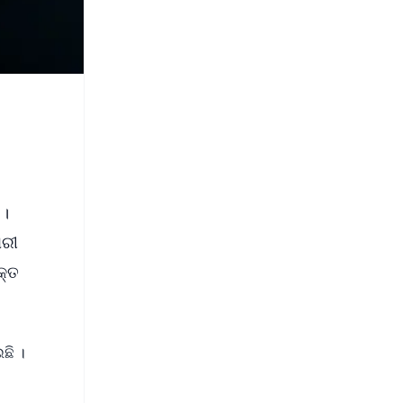
 ।
ାରୀ
କ୍ତ
ଛି ।