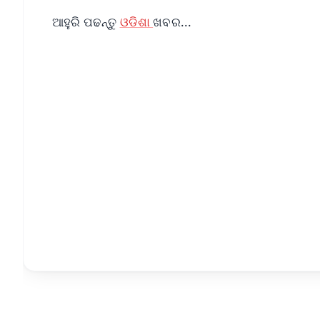
ଆହୁରି ପଢନ୍ତୁ
ଓଡିଶା
ଖବର...
📱 Get Argus News App
📰 60 Word News
🎬 Argus Podcast
🔔 Free Notification Alerts
Download Free:
Android - Scan QR
i