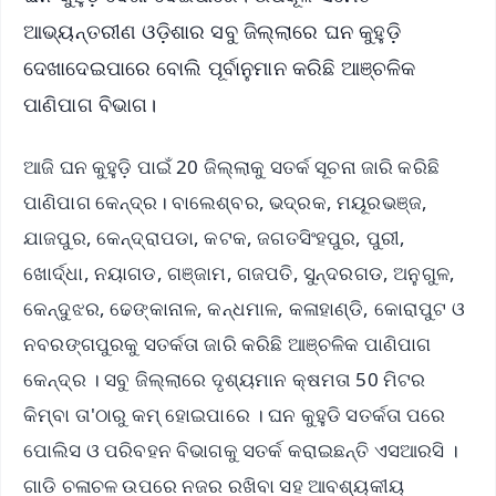
ଆଭ୍ୟନ୍ତରୀଣ ଓଡ଼ିଶାର ସବୁ ଜିଲ୍ଲାରେ ଘନ କୁହୁଡ଼ି
ଦେଖାଦେଇପାରେ ବୋଲି ପୂର୍ବାନୁମାନ କରିଛି ଆଞ୍ଚଳିକ
ପାଣିପାଗ ବିଭାଗ।
ଆଜି ଘନ କୁହୁଡ଼ି ପାଇଁ 20 ଜିଲ୍ଲାକୁ ସତର୍କ ସୂଚନା ଜାରି କରିଛି
ପାଣିପାଗ କେନ୍ଦ୍ର। ବାଲେଶ୍ବର, ଭଦ୍ରକ, ମୟୂରଭଞ୍ଜ,
ଯାଜପୁର, କେନ୍ଦ୍ରାପଡା, କଟକ, ଜଗତସିଂହପୁର, ପୁରୀ,
ଖୋର୍ଦ୍ଧା, ନୟାଗଡ, ଗଞ୍ଜାମ, ଗଜପତି, ସୁନ୍ଦରଗଡ, ଅନୁଗୁଳ,
କେନ୍ଦୁଝର, ଢେଙ୍କାନାଳ, କନ୍ଧମାଳ, କଳାହାଣ୍ଡି, କୋରାପୁଟ ଓ
ନବରଙ୍ଗପୁରକୁ ସତର୍କତା ଜାରି କରିଛି ଆଞ୍ଚଳିକ ପାଣିପାଗ
କେନ୍ଦ୍ର । ସବୁ ଜିଲ୍ଲାରେ ଦୃଶ୍ୟମାନ କ୍ଷମତା 50 ମିଟର
କିମ୍ବା ତା'ଠାରୁ କମ୍ ହୋଇପାରେ । ଘନ କୁହୁଡି ସତର୍କତା ପରେ
ପୋଲିସ ଓ ପରିବହନ ବିଭାଗକୁ ସତର୍କ କରାଇଛନ୍ତି ଏସଆରସି ।
ଗାଡି ଚଳାଚଳ ଉପରେ ନଜର ରଖିବା ସହ ଆବଶ୍ୟକୀୟ