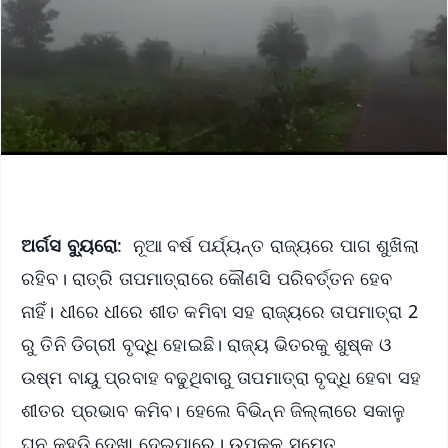
ଅର୍ଗସ ବ୍ୟୁରୋ
: ନୂଆ ବର୍ଷ ପର୍ଯ୍ୟନ୍ତ ରାଜ୍ୟରେ ପାଗ ଶୁଖିଲା
ରହିବ। ରାତ୍ରି ତାପମାତ୍ରାରେ କୌଣସି ପରିବର୍ତ୍ତନ ହେବ
ନାହିଁ। ଧୀରେ ଧୀରେ ଶୀତ କମିବା ସହ ରାଜ୍ୟରେ ତାପମାତ୍ରା 2
ରୁ ତିନି ଡିଗ୍ରୀ ବୃଦ୍ଧି ହୋଇଛି। ରାଜ୍ୟ ଭିତରକୁ ଶୁଷ୍କ ଓ
ଉଷ୍ମ ବାୟୁ ପ୍ରବାହ ବଢୁଥିବାରୁ ତାପମାତ୍ରା ବୃଦ୍ଧି ହେବା ସହ
ଶୀତର ପ୍ରଭାବ କମିବ। ହେଲେ ବିଭିନ୍ନ ଜିଲ୍ଲାରେ ସକାଳୁ
ଘନ କୁହୁଡ଼ି ଦେଖା ଦେଇପାରେ। ଉପକୂଳ ସମେତ