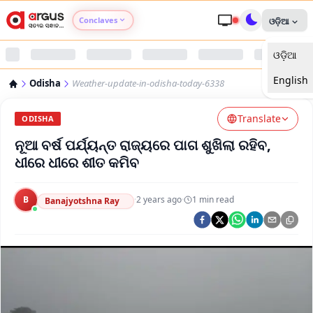
Conclaves
ଓଡ଼ିଆ
ଓଡ଼ିଆ
Argus Agri Vikas
English
Odisha
Weather-update-in-odisha-today-6338
Argus Nari Shakti
Translate
ODISHA
Argus Education Next
ନୂଆ ବର୍ଷ ପର୍ଯ୍ୟନ୍ତ ରାଜ୍ୟରେ ପାଗ ଶୁଖିଲା ରହିବ,
ଧୀରେ ଧୀରେ ଶୀତ କମିବ
Argus Health Connect
B
·
2 years ago
·
1
min read
Banajyotshna Ray
Argus Swaad Odisha
Argus Chalo Dekhein Apna Desh