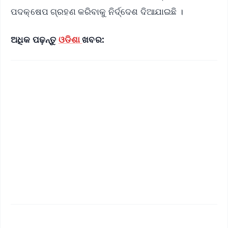
ପଦକ୍ଷେପ ଗ୍ରହଣ କରିବାକୁ ନିର୍ଦ୍ଦେଶ ଦିଆଯାଇଛି ।
ଅଧିକ ପଢ଼ନ୍ତୁ
ଓଡିଶା
ଖବର: