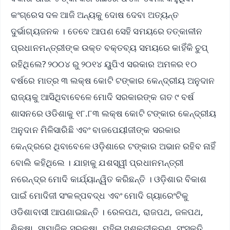
କଂଗ୍ରେସ ଦଳ ଆଜି ଅନ୍ୟକୁ ଦୋଷ ଦେବା ଅତ୍ୟନ୍ତ
ଦୁର୍ଭାଗ୍ୟଜନକ । ତେବେ ଆପଣ ସେହି ସମୟରେ ତତ୍କାଳୀନ
ପ୍ରଧାନମନ୍ତ୍ରୀଙ୍କ ଉକ୍ତ ବକ୍ତବ୍ୟ ସମୟରେ କାହିଁକି ଚୁପ୍
ରହିଥିଲେ? ୨୦୦୪ ରୁ ୨୦୧୪ ୟୁପିଏ ସରକାର ଅମଳର ୧୦
ବର୍ଷରେ ମାତ୍ର ୩ ଲକ୍ଷ କୋଟି ଟଙ୍କାର କେନ୍ଦ୍ରୀୟ ଅନୁଦାନ
ରାଜ୍ୟକୁ ଆସିଥିବାବେଳେ ମୋଦି ସରକାରଙ୍କ ଗତ ୯ ବର୍ଷ
ଶାସନରେ ଓଡିଶାକୁ ୧୮.୮୩ ଲକ୍ଷ କୋଟି ଟଙ୍କାର କେନ୍ଦ୍ରୀୟ
ଅନୁଦାନ ମିଳିସାରିଛି ଏବଂ ବାଜପେୟୀଜୀଙ୍କ ସରକାର
କେନ୍ଦ୍ରରେ ଥିବାବେଳେ ଓଡ଼ିଶାରେ ଟଙ୍କାର ଅଭାନ ରହିବ ନାହିଁ
ବୋଲି କହିଥିଲେ । ଯାହାକୁ ଯଶସ୍ୱୀ ପ୍ରଧାନମନ୍ତ୍ରୀ
ନରେନ୍ଦ୍ର ମୋଦି କାର୍ଯ୍ୟାନ୍ୱିତ କରିଛନ୍ତି । ଓଡ଼ିଶାର ବିକାଶ
ପାଇଁ ମୋଦିଜୀ ସଂକଳ୍ପବଦ୍ଧ ଏବଂ ମୋଦି ଗ୍ୟାରେଂଟିକୁ
ଓଡିଶାବାସୀ ଆପଣାଇଛନ୍ତି । ରେଳପଥ, ରାଜପଥ, ଜଳପଥ,
ଶିକ୍ଷା, ସାମାଜିକ ସୁରକ୍ଷା, ମହିଳା ସଶକ୍ତୀକରଣ, ସଂସ୍କୃତି,