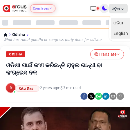
Conclaves
ଓଡ଼ିଆ
ଓଡ଼ିଆ
Argus Agri Vikas
English
Odisha
Argus Nari Shakti
What-has-rahul-gandhi-or-congress-party-done-for-odisha-
Translate
Argus Education Next
ODISHA
ଓଡିଶା ପାଇଁ କ’ଣ କରିଛନ୍ତି ରାହୁଲ ଗାନ୍ଧୀ ବା
Argus Health Connect
କଂଗ୍ରେସ ଦଳ
Argus Swaad Odisha
R
·
2 years ago
·
3
min read
Ritu Das
Argus Chalo Dekhein Apna Desh