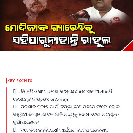
KEY POINTS
 ବିଜେଡିର ସାହା ଭରସା କଂଗ୍ରେସ ଦଳ ଏବଂ ଆଶାବାଡି
ହେଉଛନ୍ତି କଂଗ୍ରେସ ନେତୃବୃନ୍ଦ
 ଓଡିଶାର ବିକାଶ ପାଇଁ ‘ଟଙ୍କା କ’ଣ ଗଛରେ ଫଳେ’ ବୋଲି
କହୁଥିବା କଂଗ୍ରେସ ଦଳ ଆଜି ଅନ୍ୟକୁ ଦୋଷ ଦେବା ଅତ୍ୟନ୍ତ
ଦୁର୍ଭାଗ୍ୟଜନକ
 ବିଜେଡିର ଜନବିରୋଧୀ କାର୍ଯ୍ୟର ବିଜେପି ପ୍ରତିବାଦ