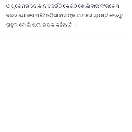
ଓ ପ୍ରେମର ଦୋକାନ କେଉଁଠି କେଉଁଠି ଖୋଲିବାର କଂଗ୍ରେସ
ଦଳର ଯୋଜନା ଅଛି? ଓଡ଼ିଶାବାସୀଙ୍କ ଆଗରେ ସ୍ପଷ୍ଟ କରନ୍ତୁ
ରାହୁଲ ବୋଲି ଶ୍ରୀ ନାୟକ କହିଛନ୍ତି ।