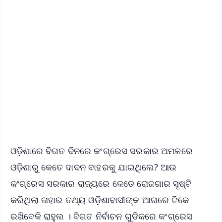
✨
📱 Get Argus News App
📰 60 Word News
🎬 Argus Podcast
📺 Live TV and Breaking News
🔔 Free Notification Alerts
Download Free:
Android - Scan QR
iOS - Scan QR
ଓଡ଼ିଶାରେ ବିଗତ ଦିନରେ କଂଗ୍ରେସ ସରକାର ଅମଳରେ
ଓଡ଼ିଶାରୁ କେତେ ଦାଦନ ବାହରକୁ ଯାଇଥିଲେ? ଆଉ
କଂଗ୍ରେସ ସରକାର ରାଜ୍ୟରେ କେତେ ରୋଜଗାର ସୃଷ୍ଟି
କରିଥିଲା ତାହାର ତଥ୍ୟ ଓଡ଼ିଶାବାସୀଙ୍କ ଆଗରେ ଟିକେ
ରଖିବେକି ରାହୁଲ । ବିଗତ ନିର୍ବାଚନ ଗୁଡିକରେ କଂଗ୍ରେସ