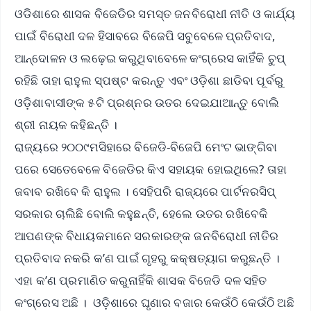
ଓଡିଶାରେ ଶାସକ ବିଜେଡିର ସମସ୍ତ ଜନବିରୋଧୀ ନୀତି ଓ କାର୍ଯ୍ୟ
ପାଇଁ ବିରୋଧୀ ଦଳ ହିସାବରେ ବିଜେପି ସବୁବେଳେ ପ୍ରତିବାଦ,
ଆନ୍ଦୋଳନ ଓ ଲଢ଼େଇ କରୁଥିବାବେଳେ କଂଗ୍ରେସ କାହିଁକି ଚୁପ୍
ରହିଛି ତାହା ରାହୁଲ ସ୍ପଷ୍ଟ କରନ୍ତୁ ଏବଂ ଓଡ଼ିଶା ଛାଡିବା ପୂର୍ବରୁ
ଓଡ଼ିଶାବାସୀଙ୍କ ୫ଟି ପ୍ରଶ୍ନର ଉତର ଦେଇଯାଆନ୍ତୁ ବୋଲି
ଶ୍ରୀ ନାୟକ କହିଛନ୍ତି ।
ରାଜ୍ୟରେ ୨୦୦୯ମସିହାରେ ବିଜେଡି-ବିଜେପି ମେଂଟ ଭାଙ୍ଗିବା
ପରେ ସେତେବେଳେ ବିଜେଡିର କିଏ ସହାୟକ ହୋଇଥିଲେ? ତାହା
ଜବାବ ରଖିବେ କି ରାହୁଲ । ସେହିପରି ରାଜ୍ୟରେ ପାର୍ଟନରସିପ୍
ସରକାର ଚାଲିଛି ବୋଲି କହୁଛନ୍ତି, ହେଲେ ଉତର ରଖିବେକି
ଆପଣଙ୍କ ବିଧାୟକମାନେ ସରକାରଙ୍କ ଜନବିରୋଧୀ ନୀତିର
ପ୍ରତିବାଦ ନକରି କ’ଣ ପାଇଁ ଗୃହରୁ କକ୍ଷତ୍ୟାଗ କରୁଛନ୍ତି ।
ଏହା କ’ଣ ପ୍ରମାଣିତ କରୁନାହିଁକି ଶାସକ ବିଜେଡି ଦଳ ସହିତ
କଂଗ୍ରେସ ଅଛି । ଓଡ଼ିଶାରେ ଘୃଣାର ବଜାର କେଉଁଠି କେଉଁଠି ଅଛି