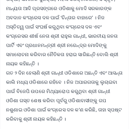
ମାନ୍ୟତା ଆଦି ପ୍ରସଙ୍ଗରେ ଓଡିଶାକୁ ମୋଦି ସରକାରଙ୍କ
ଅବଦାନ କଂଗ୍ରେସ ଦଳ ପାଇଁ ‘ଚିନ୍ତାର ବାହାରେ’ । ନିଜ
ଅସ୍ତିତ୍ୱ ପାଇଁ ସଂଘର୍ଷ କରୁଥିବା କଂଗ୍ରେସ ଦଳ ଏବଂ
କଂଗ୍ରେସର ଶୀର୍ଷ ନେତା ଶ୍ରୀ ରାହୁଲ ଗାନ୍ଧୀ, ଭାରତୀୟ ଜନତା
ପାର୍ଟି ଏବଂ ପ୍ରଧାନମନ୍ତ୍ରୀ ଶ୍ରୀ ନରେନ୍ଦ୍ର ମୋଦିଙ୍କୁ
ସମାଲୋଚନା କରିବାର ନୈତିକତା ହରାଇ ସାରିଛନ୍ତି ବୋଲି ଶ୍ରୀ
ନାୟକ କହିଛନ୍ତି ।
ଗତ ୨ ଦିନ ହେଲାଣି ଶ୍ରୀ ଗାନ୍ଧୀ ଓଡିଶାରେ ଅଛନ୍ତି ଏବଂ ଆସନ୍ତା
କାଲି ମଧ୍ୟ ଓଡିଶାରେ ରହିବେ । ନିଜ ଅପାରଗତାକୁ ଲୁଚାଇବା
ପାଇଁ ବିଜେପି ଉପରେ ମିଥ୍ୟାରୋପ କରୁଥିବା ଶ୍ରୀ ଗାନ୍ଧୀ
ଓଡିଶା ଗସ୍ତ ଶେଷ କରିବା ପୂର୍ବରୁ ଓଡିଶାବାସୀଙ୍କୁ ଗପ
ନଶୁଣାଇ ଓଡିଶା ପାଇଁ କଂଗ୍ରେସ ଦଳ କ’ଣ କରିଛି, ତାହା ସ୍ପଷ୍ଟ
କରିବାକୁ ଶ୍ରୀ ନାୟକ କହିଛନ୍ତି ।