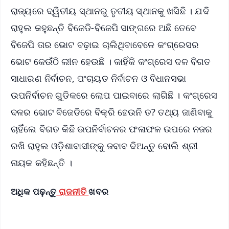
ରାଜ୍ୟରେ ଦ୍ୱିତୀୟ ସ୍ଥାନରୁ ତୃତୀୟ ସ୍ଥାନକୁ ଖସିଛି । ଯଦି
ରାହୁଲ କହୁଛନ୍ତି ବିଜେଡି-ବିଜେପି ସାଙ୍ଗରେ ଅଛି ତେବେ
ବିଜେପି ତାର ଭୋଟ ବଢ଼ାଇ ଚାଲିଥିବାବେଳେ କଂଗ୍ରେସର
ଭୋଟ କେଉଁଠି ଲୀନ ହେଉଛି । କାହିଁକି କଂଗ୍ରେସ ଦଳ ବିଗତ
ସାଧାରଣ ନିର୍ବାଚନ, ପଂଚାୟତ ନିର୍ବାଚନ ଓ ବିଧାନସଭା
ଉପନିର୍ବାଚନ ଗୁଡିକରେ ଲୋପ ପାଇବାରେ ଲାଗିଛି । କଂଗ୍ରେସ
ଦଳର ଭୋଟ ବିଜେଡିରେ ବିକ୍ରି ହେଉନି ତ? ତଥ୍ୟ ଜାଣିବାକୁ
ଚାହିଁଲେ ବିଗତ କିଛି ଉପନିର୍ବାଚନର ଫଳାଫଳ ଉପରେ ନଜର
ରଖି ରାହୁଲ ଓଡ଼ିଶାବାସୀଙ୍କୁ ଜବାବ ଦିଅନ୍ତୁ ବୋଲି ଶ୍ରୀ
ନାୟକ କହିଛନ୍ତି ।
ଅଧିକ ପଢ଼ନ୍ତୁ
ରାଜନୀତି
ଖବର