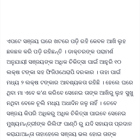
Android - Scan QR
iOS - Scan QR
ଏପଟେ ସଞ୍ଜୟ ଘରେ ଖଟରେ ପଡ଼ି ରହି କେବଳ ଆଖି ଲୁହ
ଛଳଛଳ କରି ପଡ଼ି ରହିଛନ୍ତି । ଡାକ୍ତରଙ୍କ ପରାମର୍ଶ
ଅନୁଯାୟୀ ସଞ୍ଜୟଙ୍କ ଅଧିକ ଚିକିତ୍ସା ପାଇଁ ଆହୁରି ୧୦
ଲକ୍ଷ ଟଙ୍କା ସହ ଫିଜିଓଥେରାପି ଦରକାର । ତାହା ପାଇଁ
ମଧ୍ୟ ୨ ଲକ୍ଷ ଟଙ୍କାର ଆବଶ୍ୟକତା ରହିଛି । ହେଲେ ଘରେ
ଥିବା ମା ଏବେ କ'ଣ କରିବେ ସେନେଇ ତାଙ୍କ ଆଖିରୁ ଲୁହ ସୁଖୁ
ନଥିବା ବେଳେ ଚୂଲି ମଧ୍ୟ ଅଧାଦିନ ଜଳୁ ନାହିଁ । ତେବେ
ସଞ୍ଜୟ କିପରି ଅଧିକରୁ ଅଧିକ ଚିକିତ୍ସା ପାଇବେ ସେନେଇ
ମୁଖ୍ୟମନ୍ତ୍ରୀଙ୍କ ରିଲିଫ ପାଣ୍ଠି ରୁ ଯଦି ସହାୟତା ପ୍ରଦାନ
କରାଯାଆନ୍ତା ତାହାହେଲେ ସଞ୍ଜୟ ଭଲ ହୋଇ ତାଙ୍କ