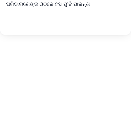
ପରିବାରରେଙ୍କ ଓଠରେ ହସ ଫୁଟି ପାରନ୍ତା ।