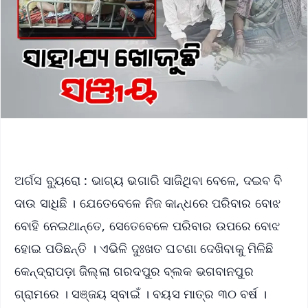
ଅର୍ଗସ ବ୍ୟୁରୋ : ଭାଗ୍ୟ ଭଗାରି ସାଜିଥିବା ବେଳେ, ଦଇବ ବି
ଦାଉ ସାଧିଛି । ଯେତେବେଳେ ନିଜ କାନ୍ଧରେ ପରିବାର ବୋଝ
ବୋହି ନେଇଥାନ୍ତେ, ସେତେବେଳେ ପରିବାର ଉପରେ ବୋଝ
ହୋଇ ପଡିଛନ୍ତି । ଏଭିଳି ଦୁଃଖତ ଘଟଣା ଦେଖିବାକୁ ମିଳିଛି
କେନ୍ଦ୍ରାପଡ଼ା ଜିଲ୍ଲା ଗରଦପୁର ବ୍ଲକ ଭଗବାନପୁର
ଗ୍ରାମରେ । ସଞ୍ଜୟ ସ୍ବାଇଁ । ବୟସ ମାତ୍ର ୩୦ ବର୍ଷ ।