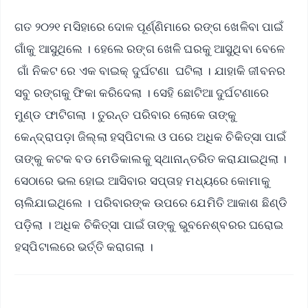
ଗତ ୨୦୨୧ ମସିହାରେ ଦୋଳ ପୂର୍ଣ୍ଣିମାରେ ରଙ୍ଗ ଖେଳିବା ପାଇଁ
ଗାଁକୁ ଆସୁଥିଲେ । ହେଲେ ରଙ୍ଗ ଖେଳି ଘରକୁ ଆସୁଥିବା ବେଳେ
ଗାଁ ନିକଟ ରେ ଏକ ବାଇକ୍ ଦୁର୍ଘଟଣା ଘଟିଲା । ଯାହାକି ଜୀବନର
ସବୁ ରଙ୍ଗକୁ ଫିକା କରିଦେଲା । ସେହି ଛୋଟିଆ ଦୁର୍ଘଟଣାରେ
ମୁଣ୍ଡ ଫାଟିଗଲା । ତୁରନ୍ତ ପରିବାର ଲୋକେ ତାଙ୍କୁ
କେନ୍ଦ୍ରାପଡ଼ା ଜିଲ୍ଲା ହସ୍ପିଟାଲ ଓ ପରେ ଅଧିକ ଚିକିତ୍ସା ପାଇଁ
ତାଙ୍କୁ କଟକ ବଡ ମେଡିକାଲକୁ ସ୍ଥାନାନ୍ତରିତ କରାଯାଇଥିଲା ।
ସେଠାରେ ଭଲ ହୋଇ ଆସିବାର ସପ୍ତାହ ମଧ୍ୟରେ କୋମାକୁ
ଚାଲିଯାଇଥିଲେ । ପରିବାରଙ୍କ ଉପରେ ଯେମିତି ଆକାଶ ଛିଣ୍ଡି
ପଡ଼ିଲା । ଅଧିକ ଚିକିତ୍ସା ପାଇଁ ତାଙ୍କୁ ଭୁବନେଶ୍ବରର ଘରୋଇ
ହସ୍ପିଟାଲରେ ‌ଭର୍ତ୍ତି କରାଗଲା ।