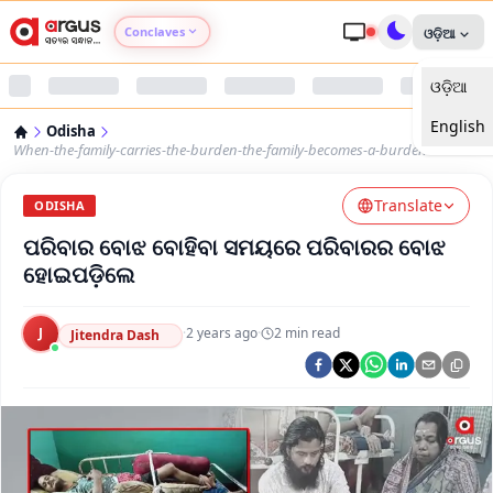
Conclaves
ଓଡ଼ିଆ
ଓଡ଼ିଆ
Argus Agri Vikas
English
Odisha
Argus Nari Shakti
When-the-family-carries-the-burden-the-family-becomes-a-burden
Translate
Argus Education Next
ODISHA
ପରିବାର ବୋଝ ବୋହିବା ସମୟରେ ପରିବାରର ବୋଝ
Argus Health Connect
ହୋଇପଡ଼ିଲେ
Argus Swaad Odisha
J
·
2 years ago
·
2
min read
Jitendra Dash
Argus Chalo Dekhein Apna Desh