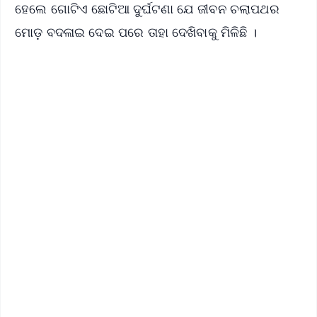
ହେଲେ ଗୋଟିଏ ଛୋଟିଆ ଦୁର୍ଘଟଣା ଯେ ଜୀବନ ଚଲାପଥର
ମୋଡ଼ ବଦଳାଇ ଦେଇ ପରେ ତାହା ଦେଖିବାକୁ ମିଳିଛି ।