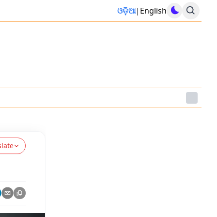
ଓଡ଼ିଆ
|
English
slate