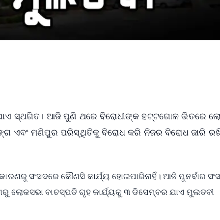
 ଯାଏ ସ୍ଥଗିତ। ଆଜି ପୁଣି ଥରେ ବିରୋଧୀଙ୍କ ହଟ୍ଟଗୋଳ ଭିତରେ 
ଗ ଏବଂ ମଣିପୁର ପରିସ୍ଥିତିକୁ ବିରୋଧ କରି ନିଜର ବିରୋଧ ଜାରି ରଖ
ାରଣରୁ ସଂସଦରେ କୌଣସି କାର୍ଯ୍ୟ ହୋଇପାରିନାହିଁ। ଆଜି ପୁନର୍ବାର ସଂ
ରଣରୁ ଲୋକସଭା ବାଚସ୍ପତି ଗୃହ କାର୍ଯ୍ୟକୁ ୩ ଡିସେମ୍ବର ଯାଏ ମୁଲତବୀ