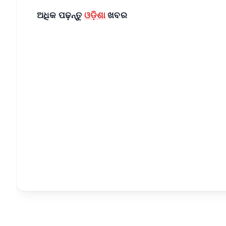
ଅଧିକ ପଢ଼ନ୍ତୁ
ଓଡ଼ିଶା
ଖବର
📱 Get Argus News App
📰 60 Word News
🎬 Argus Podcast
🔔 Free Notification Alerts
Download Free:
Android - Scan QR
i