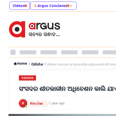
Videos
Argus Conclaves
Home
Odisha
Winter-session-of-assembly-adjourned-till-tom
ODISHA
ସଂସଦର ଶୀତକାଳୀନ ଅଧିବେଶନ କାଲି ଯାଏ
R
·
1 year ago
Ritu Das