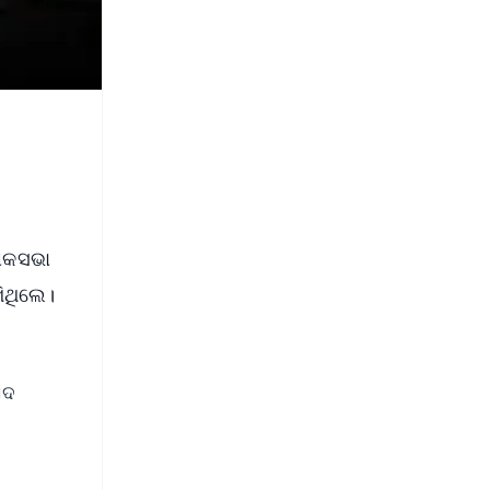
ଲୋକସଭା
ିଥିଲେ।
ସଦ