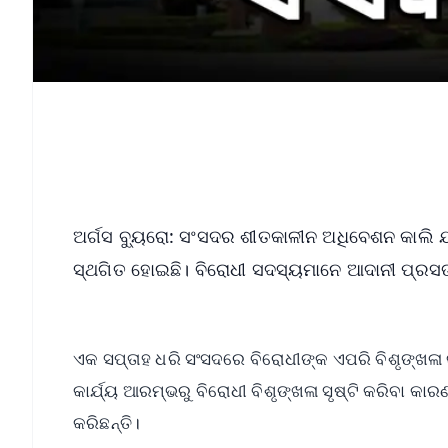
ଅର୍ଗସ ବ୍ୟୁରୋ: ସଂସଦର ଶୀତକାଳୀନ ଅଧିବେଶନ କାଲି
ସ୍ଥଗିତ ହୋଇଛି। ବିରୋଧୀ ସଦସ୍ୟମାନେ ଆଦାନୀ ପ୍ରସଙ୍
ଏକ ସପ୍ତାହ ଧରି ସଂସଦରେ ବିରୋଧୀଙ୍କ ଏପରି ବିଶୃଙ୍ଖଳା କ
କାର୍ଯ୍ୟ ଆରମ୍ଭରୁ ବିରୋଧୀ ବିଶୃଙ୍ଖଳା ସୃଷ୍ଟି କରିବା କା
କରିଛନ୍ତି।