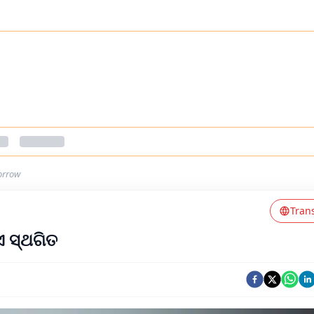
orrow
Tran
 ସ୍ଥଗିତ