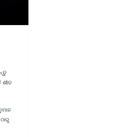
୍ତୁ
ି ଶୀତ
ନୁମାନ
ଠାରୁ