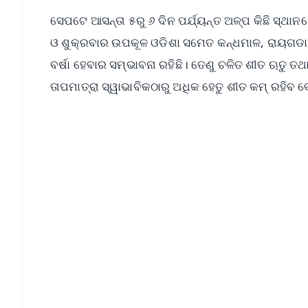
ସେପଟେ ଆସନ୍ତା ୫ରୁ ୬ ଦିନ ପର୍ଯ୍ୟନ୍ତ ଅଳ୍ପ କିଛି ସ୍ଥା
ଓ ଶୁକ୍ରବାର ଉପକୂଳ ଓଡିଶା ସମେତ କନ୍ଧମାଳ, ରାୟଗଡା,
ବର୍ଷା ହେବାର ସମ୍ଭାବନା ରହିଛି। ତେଣୁ ଚଳିତ ଶୀତ ଋତୁ 
ତାପମାତ୍ରା ସ୍ୱାଭାବିକଠାରୁ ଅଧିକ ହେତୁ ଶୀତ କମ୍‌ ରହିବ
📱 Get Argus News App
📰 60 Word News
🎬 Argus Podcast
🔔 Free Notification Alerts
Download Free:
Android - Scan QR
i