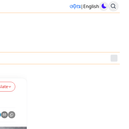
ଓଡ଼ିଆ
|
English
slate