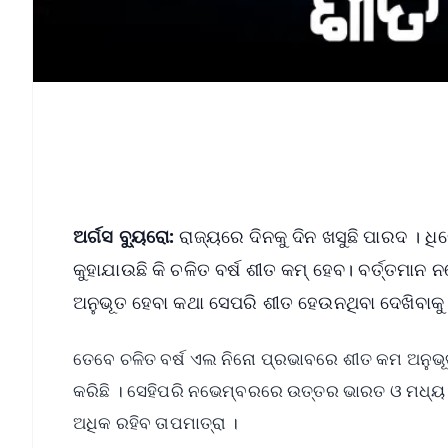
ଅର୍ଗସ ବ୍ୟୁରୋ:
ରାଜ୍ୟରେ ଦିନକୁ ଦିନ ଖସୁଛି ପାରଦ । ଧିରେ
କୁହାଯାଉଛି କି ଚଳିତ ବର୍ଷ ଶୀତ କମ୍‌ ହେବ। ବର୍ତ୍ତ
ଅନୁଭୂତ ହେବା କଥା ସେପରି ଶୀତ ହେଉନଥିବା ଦେଖିବାକୁ ମ
ତେବେ ଚଳିତ ବର୍ଷ ଏଲ ନିନୋ ପ୍ରଭାବରେ ଶୀତ କମ ଅନୁଭୂତ
କରିଛି । ସେହିପରି ନଭେମ୍ବରରେ ଉତ୍ତର ଭାରତ ଓ ମଧ୍ୟ ଭ
ଅଧିକ ରହିବ ତାପମାତ୍ରା ।