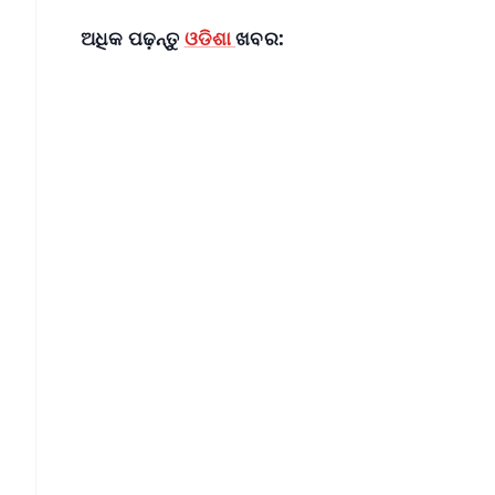
ଅଧିକ ପଢ଼ନ୍ତୁ
ଓଡିଶା
ଖବର: