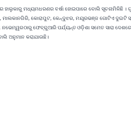
ନରେ ହାଲୁକାରୁ ମଧ୍ୟମଧରଣର ବର୍ଷା ହୋଇପାରେ ବୋଲି ସୂଚନାମିଳିଛି । ଗ
 ମାଲକାନଗିରି, କୋରାପୁଟ, କେନ୍ଦୁଝର, ମୟୂରଭଞ୍ଜ ଗୋଟିଏ ଦୁଇଟି 
ତଥା ନଭେମ୍ୱରଠାରୁ ଫେବ୍ରୁଆରି ପର୍ଯ୍ୟନ୍ତ ଓଡ଼ିଶା ସମେତ ସାରା ଦେଶର
 ବୋଲି ଅନୁମାନ କରାଯାଉଛି।
✨
📺 Live TV and Breaking News
⭐
⭐
⭐
⭐
4.8 Rating
50K+ Download
OS - Scan QR