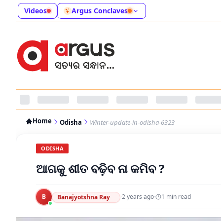
Videos
Argus Conclaves
Home
Odisha
Winter-update-in-odisha-6323
ODISHA
ଆଗକୁ ଶୀତ ବଢ଼ିବ ନା କମିବ ?
B
·
2 years ago
·
1
min read
Banajyotshna Ray