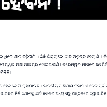
 ଧିରେ ଶୀତ ବଢ଼ିଲାଣି । କିଛି ଜିଲ୍ଲାରେ ଶୀତ ଅନୁଭୂତ ହେଲାଣି । କିନ
ମାନ ନଭେମ୍ୱର ମାସ ଆରମ୍ଭ ହୋଇଗଲାଣି। ନଭେମ୍ୱର ମାସରେ ଯେମିତ
ିଳିଛି।
 ହେବ ବୋଲି କୁହାଯାଉଛି । ଭାରତୀୟ ପାଣିପାଗ ବିଭାଗ ଏ ନେଇ ପୂର୍ବା
ାରତର କିଛି ସ୍ଥାନକୁ ଛାଡି ଦେଶର ଅନ୍ୟ ସବୁ ଅଞ୍ଚଳରେ ସ୍ୱାଭାବିକ 