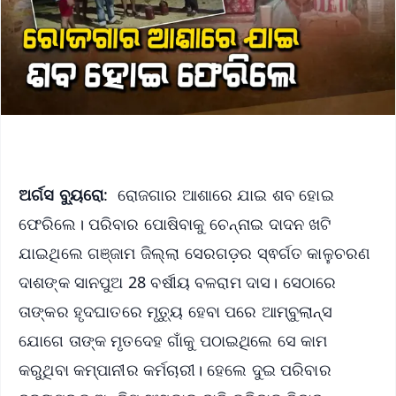
ଅର୍ଗସ ବ୍ୟୁରୋ
: ରୋଜଗାର ଆଶାରେ ଯାଇ ଶବ ହୋଇ
ଫେରିଲେ। ପରିବାର ପୋଷିବାକୁ ଚେନ୍ନାଇ ଦାଦନ ଖଟି
ଯାଇଥିଲେ ଗଞ୍ଜାମ ଜିଲ୍ଲା ସେରଗଡ଼ର ସ୍ଵର୍ଗତ କାଳୁଚରଣ
ଦାଶଙ୍କ ସାନପୁଅ 28 ବର୍ଷୀୟ ବଳରାମ ଦାସ। ସେଠାରେ
ତାଙ୍କର ହୃଦଘାତରେ ମୃତ୍ୟୁ ହେବା ପରେ ଆମ୍ବୁଲାନ୍ସ
ଯୋଗେ ତାଙ୍କ ମୃତଦେହ ଗାଁକୁ ପଠାଇଥିଲେ ସେ କାମ
କରୁଥିବା କମ୍ପାନୀର କର୍ମଚାରୀ। ହେଲେ ଦୁଇ ପରିବାର