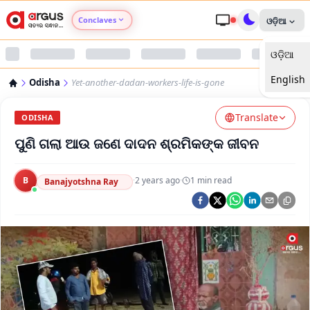
Conclaves
ଓଡ଼ିଆ
ଓଡ଼ିଆ
Argus Agri Vikas
English
Odisha
Yet-another-dadan-workers-life-is-gone
Argus Nari Shakti
Translate
ODISHA
Argus Education Next
ପୁଣି ଗଲା ଆଉ ଜଣେ ଦାଦନ ଶ୍ରମିକଙ୍କ ଜୀବନ
Argus Health Connect
B
·
2 years ago
·
1
min read
Banajyotshna Ray
Argus Swaad Odisha
Argus Chalo Dekhein Apna Desh