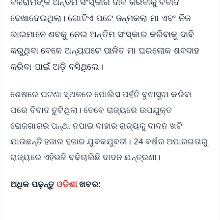
ବଳରାମଙ୍କ ଅନ୍ତିମ ସଂସ୍କାର ଦାବି କରିବାକୁ ବିବାଦ
ଦେଖାଦେଇଥିଲା। ଗୋଟିଏ ପଟେ ଜନ୍ମକଲା ମା ଏବଂ ନିଜ
ଭାଇମାନେ ଶବକୁ ନେଇ ଅନ୍ତିମ ସଂସ୍କାର କରିବାକୁ ଦାବି
କରୁଥିବା ବେଳେ ଅନ୍ୟପଟେ ପାଳିତ ମା ଘରଲୋକ ଶବଦାହ
କରିବା ପାଇଁ ଅଡ଼ି ବସିଥିଲେ।
ଶେଷରେ ଘଟଣା ସ୍ଥଳରେ ପୋଲିସ ପହଁଚି ବୁଝାସୁଝା କରିବା
ପରେ ବିବାଦ ତୁଟିଥିଲା। ତେବେ ରାଜ୍ୟରେ ଉପଯୁକ୍ତ
ରୋଜଗାରର ପନ୍ଥା ନପାଇ ବାହାର ରାଜ୍ୟକୁ ଦାଦନ ଖଟି
ଯାଉଛନ୍ତି ହଜାର ହଜାର ଯୁବକଯୁବତୀ। 24 ବର୍ଷର ଅପାରଗତାରୁ
ରାଜ୍ୟରେ ଏହିଭଳି ବଢିଚାଲିଛି ଦାଦନ ଯନ୍ତ୍ରଣା।
ଅଧିକ ପଢ଼ନ୍ତୁ
ଓଡିଶା
ଖବର: