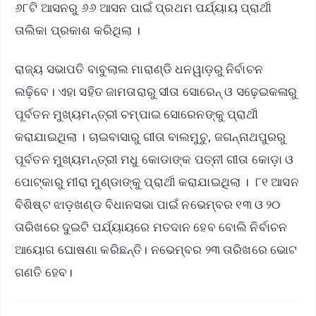
୬୮ଟି ଆସନରୁ ୬୬ ଆସନ ପାଇଁ ପ୍ରଥମ ପର୍ଯ୍ୟାୟ ପ୍ରାର୍ଥୀ
ତାଲିକା ପ୍ରକାଶ କରିଥିଲା ।
ରାଜ୍ୟ ସଭାପତି ବାବୁଲାଲ ମାରାଣ୍ଡି ଧନୱାଡ଼ରୁ ନିର୍ବାଚନ
ଲଢ଼ିବେ। ଏହା ସହିତ ଜାମତାରାରୁ ସୀତା ସୋରେନ୍ ଓ ସଢ଼େଇକଳାରୁ
ପୂର୍ବତନ ମୁଖ୍ୟମନ୍ତ୍ରୀ ଚମ୍ପାଇ ସୋରେନଙ୍କୁ ପ୍ରାର୍ଥୀ
କରାଯାଇଥିଲା । ଚାଇବାସାରୁ ଗୀତା ବାଲମୁଚୁ, ଜଗନ୍ନାଥପୁରରୁ
ପୂର୍ବତନ ମୁଖ୍ୟମନ୍ତ୍ରୀ ମଧୁ କୋଡାଙ୍କ ପତ୍ନୀ ଗୀତା କୋଡ଼ା ଓ
ପୋଟ୍‌କାରୁ ମୀରା ମୁଣ୍ଡାଙ୍କୁ ପ୍ରାର୍ଥୀ କରାଯାଇଥିଲା । ୮୧ ଆସନ
ବିଶିଷ୍ଟ ଝାଡ଼ଖଣ୍ଡ ବିଧାନସଭା ପାଇଁ ନଭେମ୍ବର ୧୩ ଓ ୨୦
ତାରିଖରେ ଦୁଇଟି ପର୍ଯ୍ୟାୟରେ ମତଦାନ ହେବ ବୋଲି ନିର୍ବାଚନ
ଆୟୋଗ ଘୋଷଣା କରିଛନ୍ତି। ନଭେମ୍ବର ୨୩ ତାରିଖରେ ଭୋଟ
ଗଣତି ହେବ।