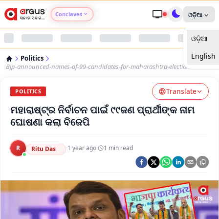
Conclaves
ଓଡ଼ିଆ
ଓଡ଼ିଆ
Argus Agri Vikas
English
Politics
Argus Nari Shakti
Bjp-announced-names-of-99-candidates-for-maharashtra-elections
Translate
Argus Education Next
POLITICS
ମହାରାଷ୍ଟ୍ର ନିର୍ବାଚନ ପାଇଁ ୯୯ଜଣ ପ୍ରାର୍ଥୀଙ୍କ ନାମ
Argus Health Connect
ଘୋଷଣା କଲା ବିଜେପି
Argus Swaad Odisha
R
·
1 year ago
·
1
min read
Ritu Das
Argus Chalo Dekhein Apna Desh