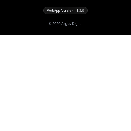
WebApp Version : 1.3.0
©
2026
Argus Digital