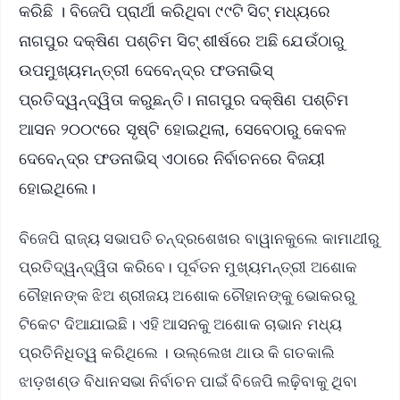
କରିଛି । ବିଜେପି ପ୍ରାର୍ଥୀ କରିଥିବା ୯୯ଟି ସିଟ୍ ମଧ୍ୟରେ
ନାଗପୁର ଦକ୍ଷିଣ ପଶ୍ଚିମ ସିଟ୍ ଶୀର୍ଷରେ ଅଛି ଯେଉଁଠାରୁ
ଉପମୁଖ୍ୟମନ୍ତ୍ରୀ ଦେବେନ୍ଦ୍ର ଫଡନାଭିସ୍
ପ୍ରତିଦ୍ୱନ୍ଦ୍ୱିତା କରୁଛନ୍ତି। ନାଗପୁର ଦକ୍ଷିଣ ପଶ୍ଚିମ
ଆସନ ୨୦୦୯ରେ ସୃଷ୍ଟି ହୋଇଥିଲା, ସେବେଠାରୁ କେବଳ
ଦେବେନ୍ଦ୍ର ଫଡନାଭିସ୍ ଏଠାରେ ନିର୍ବାଚନରେ ​​ବିଜୟୀ
ହୋଇଥିଲେ।
ବିଜେପି ରାଜ୍ୟ ସଭାପତି ଚନ୍ଦ୍ରଶେଖର ବାୱାନକୁଲେ କାମାଥୀରୁ
ପ୍ରତିଦ୍ୱନ୍ଦ୍ୱିତା କରିବେ। ପୂର୍ବତନ ମୁଖ୍ୟମନ୍ତ୍ରୀ ଅଶୋକ
ଚୌହାନଙ୍କ ଝିଅ ଶ୍ରୀଜୟ ଅଶୋକ ଚୌହାନଙ୍କୁ ଭୋକରରୁ
ଟିକେଟ ଦିଆଯାଇଛି। ଏହି ଆସନକୁ ଅଶୋକ ଚାଭାନ ମଧ୍ୟ
ପ୍ରତିନିଧିତ୍ୱ କରିଥିଲେ । ଉଲ୍ଲେଖ ଥାଉ କି ଗତକାଲି
ଝାଡ଼ଖଣ୍ଡ ବିଧାନସଭା ନିର୍ବାଚନ ପାଇଁ ବିଜେପି ଲଢ଼ିବାକୁ ଥିବା