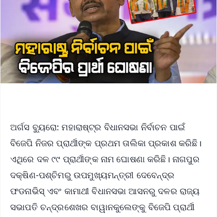
ଅର୍ଗସ ବ୍ୟୁରୋ: ମହାରାଷ୍ଟ୍ର ବିଧାନସଭା ନିର୍ବାଚନ ପାଇଁ
ବିଜେପି ନିଜର ପ୍ରାର୍ଥୀଙ୍କ ପ୍ରଥମ ତାଲିକା ପ୍ରକାଶ କରିଛି।
ଏଥିରେ ଦଳ ୯୯ ପ୍ରାର୍ଥୀଙ୍କ ନାମ ଘୋଷଣା କରିଛି। ନାଗପୁର
ଦକ୍ଷିଣ-ପଶ୍ଚିମରୁ ଉପମୁଖ୍ୟମନ୍ତ୍ରୀ ଦେବେନ୍ଦ୍ର
ଫଡନାଭିସ୍ ଏବଂ କାମାଥୀ ବିଧାନସଭା ଆସନରୁ ଦଳର ରାଜ୍ୟ
ସଭାପତି ଚନ୍ଦ୍ରଶେଖର ବାୱାନକୁଲେଙ୍କୁ ବିଜେପି ପ୍ରାର୍ଥୀ