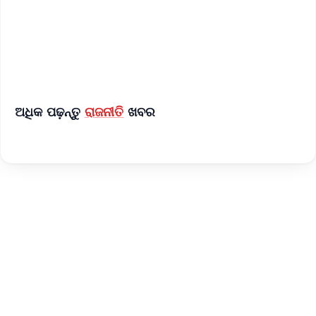
Download Free:
Android - Scan QR
iOS - Scan QR
ଅଧିକ ପଢ଼ନ୍ତୁ
ରାଜନୀତି
ଖବର