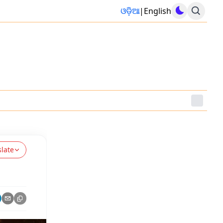
ଓଡ଼ିଆ
|
English
slate