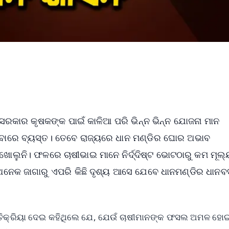
୍ୟ ସରକାର କୃଷକଙ୍କ ପାଇଁ କାଳିଆ ପରି ଭିନ୍ନ ଭିନ୍ନ ଯୋଜନା ମାନ
ରିବାରେ ବ୍ୟସ୍ତ। ତେବେ ରାଜ୍ୟରେ ଧାନ ମଣ୍ଡିର ଘୋର ଅଭାବ
ୋଲୁନି। ଫଳରେ ଚାଷୀଭାଇ ମାନେ ନିର୍ଦ୍ଦିଷ୍ଟ ଭୋଟଠାରୁ କମ ମୂଲ
 ଅନେକ ଜାଗାରୁ ଏପରି କିଛି ଦୃଶ୍ୟ ଆସେ ଯେବେ ଧାନମଣ୍ଡିର ଧାନବସ
ତିକ୍ରିୟା ଦେଇ କହିଥିଲେ ଯେ, ଯେଉଁ ଚାଷୀମାନଙ୍କ ଫସଲ ଅମଳ ହୋଇନ