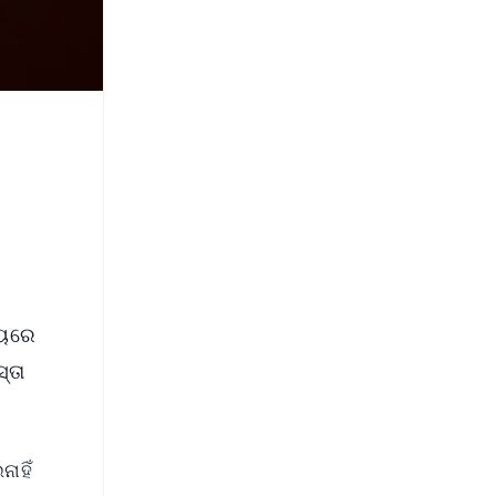
୍ୟରେ
୍ତା
ାହିଁ