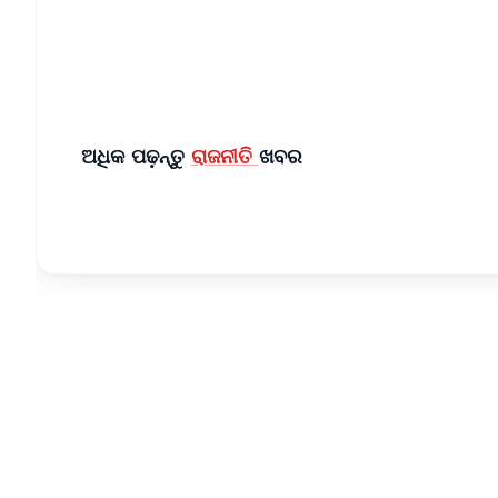
Download Free:
Android - Scan QR
i
ଅଧିକ ପଢ଼ନ୍ତୁ
ରାଜନୀତି
ଖବର