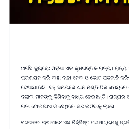
ଅର୍ଗସ ବ୍ୟୁରୋ: ଓଡ଼ିଶା ଏକ କୃଷିଭିତ୍ତିକ ରାଜ୍ୟ। ରାଜ
ପ୍ରଣୟନ କରି ବାହା ବାହା ନେବା ଓ ଭୋଟ ରାଜନୀତି କ
ଦେଖାଯାଉଛି। ବହୁ ସମୟରେ ଧାନ ମଣ୍ଡି ଠିକ ସମୟରେ ଖ
ଦଲାଲ ମାନଙ୍କୁ କିଣିବାକୁ ବାଧ୍ୟ ହେଉଛନ୍ତି। ରାଜ୍ୟର
ଗଜା ହୋଇଯାଏ ଓ ସେଥିରେ ଗଛ ଉଠିବାକୁ ଲାଗେ।
ବରଗଡ଼ର ଚାଷୀମାନେ ଏକ ନିର୍ଦ୍ଦିଷ୍ଟ ଗଣମାଧ୍ୟମକୁ ପ୍ର