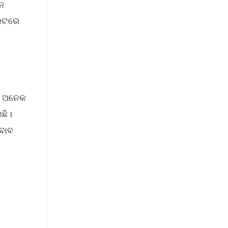
କନ
ରେଟରେ
େ ଅନେକ
ଛି।
ଜବାବ
FREE
⭐