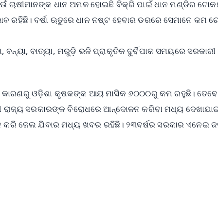
ୁ ଯେଉଁ ଚାଷୀମାନଙ୍କ ଧାନ ଅମଳ ହୋଇଛି ବିକ୍ରି ପାଇଁ ଧାନ ମଣ୍ଡିର ଟୋ
ଅଭାବ ରହିଛି। ବର୍ଷା ଋତୁରେ ଧାନ ନଷ୍ଟ ହେବାର ଡରରେ ସେମାନେ କମ 
ନ୍ୟା, ବାତ୍ୟା, ମରୁଡ଼ି ଭଳି ପ୍ରାକୃତିକ ଦୁର୍ବିପାକ ସମୟରେ ସରକାରୀ
ି କାରଣରୁ ଓଡ଼ିଶା କୃଷକଙ୍କ ଆୟ ମାସିକ ୬୦୦୦ରୁ କମ ରହୁଛି। ତେବ
 ରାଜ୍ୟ ସରକାରଙ୍କ ବିରୋଧରେ ଆନ୍ଦୋଳନ କରିବା ମଧ୍ୟ ଦେଖାଯାଇ
ନ କରି ଜେଲ ଯିବାର ମଧ୍ୟ ଖବର ରହିଛି। ୨୩ବର୍ଷର ସରକାର ଏନେଇ 
✨
📺 Live TV and Breaking News
⭐
⭐
⭐
⭐