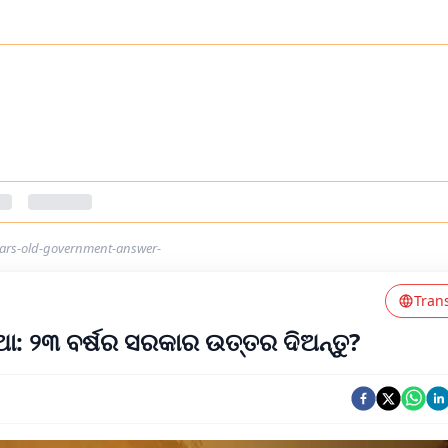
years-old-government-answer-
Tran
୍ଥା: ୨୩ ବର୍ଷର ସରକାର ଉତ୍ତର ଦିଅନ୍ତୁ?