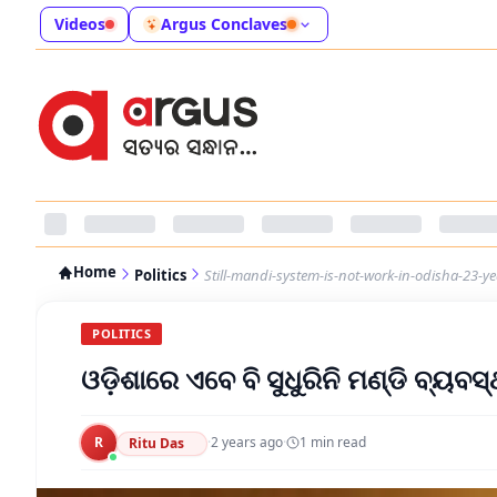
Videos
Argus Conclaves
Home
Politics
Still-mandi-system-is-not-work-in-odisha-23-
POLITICS
ଓଡ଼ିଶାରେ ଏବେ ବି ସୁଧୁରିନି ମଣ୍ଡି ବ୍ୟବସ
R
·
2 years ago
·
1
min read
Ritu Das