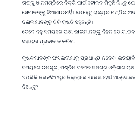
ତାଙ୍କୁ ଧାନମଣ୍ଡିରେ ବିକ୍ରି ପାଇଁ ଟୋକନ ମିଳୁଛି କିନ୍ତ
ସେମାନଙ୍କୁ ଦିଆଯାଉନାହିଁ। ଯେହେତୁ ରାଜ୍ୟର ମଣ୍ଡିର 
ଦଲାଲମାନଙ୍କୁ ବିକି କ୍ଷତି ସହୁଛନ୍ତି।
ତେବେ ବହୁ ସମୟରେ ଚାଷୀ ଭାଇମାନଙ୍କୁ ବିହନ ଯୋଗାଇବା, ବ
ସହାୟତା ପ୍ରଦାନ ନ କରିବା
କୃଷକମାନଙ୍କ ଫସଲବୀମାକୁ ପ୍ରାଧାନ୍ୟ ନଦେବା ଇତ୍ୟାଦ
ସମୟରେ ଉପକୂଳ, ପଶ୍ଚିମ ସମେତ ସମଗ୍ର ଓଡ଼ିଶାର ଚାଷୀ
ଏପରିକି ଜଗତସିଂହପୁର ଜିଲ୍ଲାରେ ୧୪ଜଣ ଚାଷୀ ଆନ୍ଦୋଳ
ଦିଅନ୍ତୁ?
📱 Get Argus News App
📰 60 Word News
🎬 Argus Podcast
🔔 Free Notification Alerts