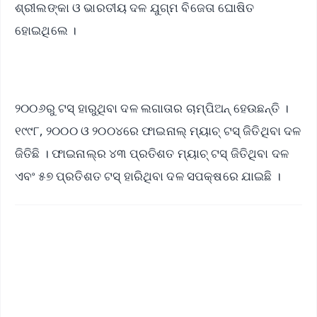
ଶ୍ରୀଲଙ୍କା ଓ ଭାରତୀୟ ଦଳ ଯୁଗ୍ମ ବିଜେତା ଘୋଷିତ
ହୋଇଥିଲେ ।
୨୦୦୬ରୁ ଟସ୍ ହାରୁଥିବା ଦଳ ଲଗାତାର ଚାମ୍ପିଅନ୍ ହେଉଛନ୍ତି ।
୧୯୯୮, ୨୦୦୦ ଓ ୨୦୦୪ରେ ଫାଇନାଲ୍ ମ୍ୟାଚ୍ ଟସ୍ ଜିତିଥିବା ଦଳ
ଜିତିଛି । ଫାଇନାଲ୍‌ର ୪୩ ପ୍ରତିଶତ ମ୍ୟାଚ୍ ଟସ୍ ଜିତିଥିବା ଦଳ
ଏବଂ ୫୭ ପ୍ରତିଶତ ଟସ୍ ହାରିଥିବା ଦଳ ସପକ୍ଷରେ ଯାଇଛି ।