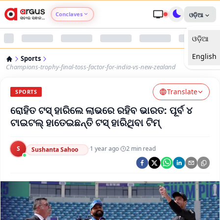
Conclaves
ଓଡ଼ିଆ
ଓଡ଼ିଆ
Argus Agri Vikas
English
Sports
Argus Nari Shakti
Champions-trophy-final-toss-factor-for-india-vs-new-zealand
Translate
Argus Education Next
SPORTS
ରୋହିତ ଟସ୍ ହାରିଲେ ଲାଭରେ ରହିବ ଭାରତ: ପୂର୍ବ ୪
Argus Health Connect
ଟାଇଟଲ୍ ହାତେଇଛନ୍ତି ଟସ୍ ହାରିଥିବା ଟିମ୍
Argus Swaad Odisha
S
·
1 year ago
·
2
min read
Sushanta Sahoo
Argus Chalo Dekhein Apna Desh