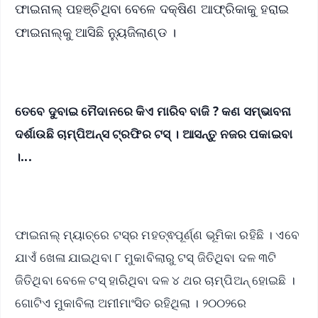
ଫାଇନାଲ୍ ପହଞ୍ଚିଥିବା ବେଳେ ଦକ୍ଷିଣ ଆଫ୍ରିକାକୁ ହରାଇ
ଫାଇନାଲ୍‌କୁ ଆସିଛି ନ୍ୟୁଜିଲାଣ୍ଡ ।
ତେବେ ଦୁବାଇ ମୈଦାନରେ କିଏ ମାରିବ ବାଜି ? କଣ ସମ୍ଭାବନା
ଦର୍ଶାଉଛି ଚାମ୍ପିଅନ୍ସ ଟ୍ରଫିର ଟସ୍ । ଆସନ୍ତୁ ନଜର ପକାଇବା
।...
ଫାଇନାଲ୍ ମ୍ୟାଚ୍‌ରେ ଟସ୍‌ର ମହତ୍ଵପୂର୍ଣ୍ଣ ଭୂମିକା ରହିଛି । ଏବେ
ଯାଏଁ ଖେଳା ଯାଇଥିବା ୮ ମୁକାବିଲାରୁ ଟସ୍ ଜିତିଥିବା ଦଳ ୩ଟି
ଜିତିଥିବା ବେଳେ ଟସ୍ ହାରିଥିବା ଦଳ ୪ ଥର ଚାମ୍ପିଅନ୍ ହୋଇଛି ।
ଗୋଟିଏ ମୁକାବିଲା ଅମୀମାଂସିତ ରହିଥିଲା । ୨୦୦୨ରେ