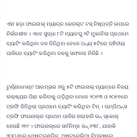
ଏହା ଛଡ଼ା ଫାଇନାଲ୍ ମ୍ୟାଚ୍‌ର ରେଜଲ୍ଟ ଟସ୍ ନିଷ୍ପତ୍ତି ଉପରେ
ନିର୍ଭରଶୀଳ । ଏବେ ସୁଦ୍ଧା ୮ଟି ମ୍ୟାଚରୁ ୨ଟି ମୁକାବିଲା ପ୍ରଥମେ
ବ୍ୟାଟିଂ କରିଥିବା ଦଳ ଜିତିଥିବା ବେଳେ ଅନ୍ୟ ୫ଟିରେ ଦ୍ଵିତୀୟ
ପାଳିରେ ବ୍ୟାଟିଂ କରିଥିବା ଦଳକୁ ସଫଳତା ମିଳିଛି ।
ଟୁର୍ଣ୍ଣାମେଣ୍ଟ ଆରମ୍ଭର ୬ରୁ ୫ଟି ଫାଇନାଲ୍ ମ୍ୟାଚ୍‌ରେ ବିଜୟ
ଲକ୍ଷ୍ୟର ପିଛା କରିବାକୁ ପଡ଼ିଥିବା ବେଳେ ୨୦୧୩ ଓ ୨୦୧୭ରେ
ଟ୍ରଫି ଜିତିଥିଲା ପ୍ରଥମେ ବ୍ୟାଟିଂ କରିଥିବା ଟିମ୍ । ଚାମ୍ପିଅନ୍ସ
ଟ୍ରଫି ଫାଇନାଲ୍‌ର ପ୍ରଥମ ପାଳିର ହାରାହାରି ରନ୍ ସ୍କୋର୍
ହେଉଛି ୨୧୯ । ଫାଇନାଲ୍‌ରେ ସର୍ବନିମ୍ନ ରନ୍ ୧୩୮, ଯାହାକି
୨୦୦୬ରେ ୱେଷ୍ଟଇଣ୍ଡିଜ୍, ଅଷ୍ଟ୍ରେଲିଆ ବିପକ୍ଷରେ