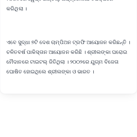
କରିଥିଲା ।
ଏବେ ସୁଦ୍ଧା ୭ଟି ଦେଶ ଚାମ୍ପିଅନ ଟ୍ରଫି ଆୟୋଜନ କରିଛନ୍ତି ।
ଚଳିତବର୍ଷ ପାକିସ୍ତାନ ଆୟୋଜନ କରିଛି । ଶ୍ରୀଲଙ୍କା ଘରୋଇ
ମୈଦାନରେ ଟାଇଟଲ୍ ଜିତିଥିଲା । ୨୦୦୨ରେ ଯୁଗ୍ମ ବିଜେତା
ଘୋଷିତ ହୋଇଥିଲେ ଶ୍ରୀଲଙ୍କା ଓ ଭାରତ ।