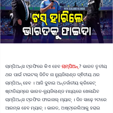
ଚାମ୍ପିଅନ୍ସ ଟ୍ରଫିରେ କିଏ ହେବ
ଚାମ୍ପିଅନ୍
? ଭାରତ ତୃତୀୟ
ଥର ପାଇଁ ଟାଇଟଲ୍ ଜିତିବ ନା ନ୍ୟୁଜିଲାଣ୍ଡ ଦ୍ଵିତୀୟ ଥର
ଚାମ୍ପିଅନ୍ ହେବ । ଆଜି ଦୁବାଇ ଅନ୍ତର୍ଜାତୀୟ କ୍ରିକେଟ୍
ଷ୍ଟାଡିୟମ୍‌ରେ ଭାରତ-ନ୍ୟୁଜିଲାଣ୍ଡ ମଧ୍ୟରେ ଖେଳାଯିବ
ଚାମ୍ପିଅନ୍ସ ଟ୍ରଫିର ଫାଇନାଲ୍ ମ୍ୟାଚ୍ । ଦିନ ସାଢ଼େ ୨ଟାରେ
ଆରମ୍ଭ ହେବ ମ୍ୟାଚ୍ । ଭାରତ, ଅଷ୍ଟ୍ରେଲିଆକୁ ହରାଇ