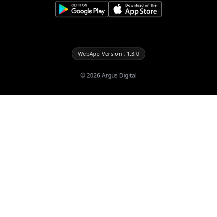
WebApp Version : 1.3.0
©
2026
Argus Digital