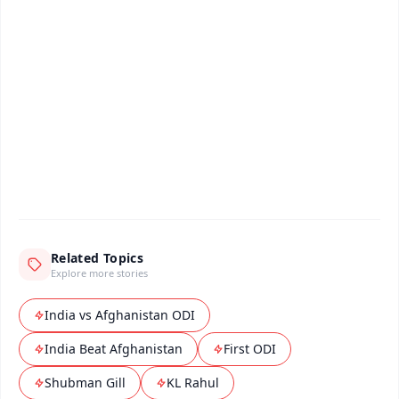
📰 60 Word News
🎬 Argus Podcast
📺 Live TV and Breaking News
🔔 Free Notification Alerts
Download Free:
Android - Scan QR
iOS - Scan QR
Related Topics
Explore more stories
India vs Afghanistan ODI
India Beat Afghanistan
First ODI
Shubman Gill
KL Rahul