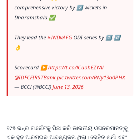
comprehensive victory by 7️⃣ wickets in
Dharamshala ✅
They lead the
#INDvAFG
ODI series by 1️⃣-0️⃣
👌
Scorecard ▶️
https://t.co/lCuohEZYAl
@IDFCFIRSTBank
pic.twitter.com/RNy13a0PHX
— BCCI (@BCCI)
June 13, 2026
୧୯୫ ରନ୍‌ର ଟାର୍ଗେଟକୁ ପିଛା କରି ଭାରତୀୟ ଓପନରମାନଙ୍କୁ
ଏକ ଦୃଢ଼ ଆରମ୍ଭର ଆବଶ୍ୟକତା ଥିଲା। ରୋହିତ ଶର୍ମା ଏବଂ