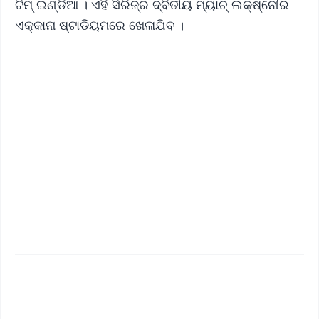
ଟିମ୍ ଇଣ୍ଡିଆ । ଏହି ସିରିଜ୍‌ର ଦ୍ବିତୀୟ ମ୍ୟାଚ୍ ଲକ୍ଷ୍ନୌର
ଏକ୍କାନା ଷ୍ଟାଡିୟମରେ ଖେଳାଯିବ ।
✨
📱 Get Argus News App