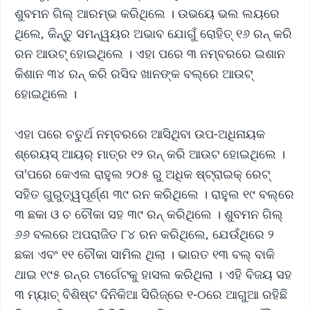
ଶୁବମନ ଗିଲ୍‌ ଆରମ୍ଭ କରିଥିଲେ । ଉଭୟେ ଭଲ ଲୟରେ
ଥିଲେ, କିନ୍ତୁ ସମନ୍ୱୟର ଅଭାବ ଯୋଗୁଁ ରୋହିତ୍ ୧୬ ରନ୍‌ କରି
ରନ ଆଉଟ୍ ହୋଇଥିଲେ । ଏହା ପରେ ୩ ନମ୍ବରରେ ଇଶାନ
କିଶାନ ୩୪ ରନ୍‌ କରି ରସିଦ ଖାନଙ୍କ ବଲ୍‌ରେ ଆଉଟ୍
ହୋଇଥିଲେ ।
ଏହା ପରେ ଚତୁର୍ଥ ନମ୍ବରରେ ଆସିଥିବା ଉପ-ଅଧିନାୟକ
ଶ୍ରେୟସ୍ ଆୟର୍ ମାତ୍ର ୧୨ ରନ୍‌ କରି ଆଉଟ ହୋଇଥିଲେ ।
ତା'ପରେ କେଏଲ ରାହୁଲ ୨୦୫ ରୁ ଅଧିକ ଷ୍ଟ୍ରାଇକ୍ ରେଟ୍
ସହିତ ଗୁରୁତ୍ୱପୂର୍ଣ୍ଣ ୩୯ ରନ କରିଥିଲେ । ରାହୁଲ ୧୯ ବଲ୍‌ରେ
୩ ଛକା ଓ ଚ ଚୌକା ସହ ୩୯ ରନ୍ କରିଥିଲେ । ଶୁବମନ ଗିଲ୍
୬୬ ବଲରେ ଅପରାଜିତ ୮୪ ରନ କରିଥିଲେ, ଯେଉଁଥିରେ ୨
ଛକା ଏବଂ ୧୧ ଚୌକା ସାମିଲ ଥିଲା । ଭାରତ ୧୩ ବଲ୍ ବାକି
ଥାଇ ୧୯୫ ରନ୍‌ର ଟାର୍ଗେଟକୁ ହାସଲ କରିଥିଲା । ଏହି ବିଜୟ ସହ
୩ ମ୍ୟାଚ୍‌ ବିଶିଷ୍ଟ ଦିନିକିଆ ସିରିଜ୍‌ରେ ୧-୦ରେ ଆଗୁଆ ରହିଛି