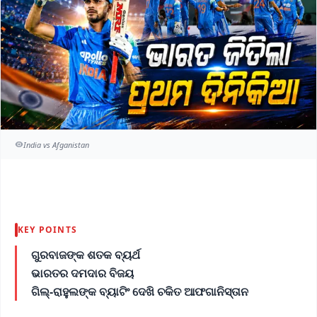
India vs Afganistan
KEY POINTS
ଗୁରବାଜଙ୍କ ଶତକ ବ୍ୟର୍ଥ
ଭାରତର ଦମଦାର ବିଜୟ
ଗିଲ୍-ରାହୁଲଙ୍କ ବ୍ୟାଟିଂ ଦେଖି ଚକିତ ଆଫଗାନିସ୍ତାନ