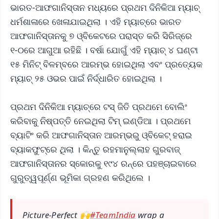
ଭାରତ-ଆଫଗାନିସ୍ତାନ ମଧ୍ୟରେ ପ୍ରଥମ ଦିନିକିଆ ମ୍ୟାଚ୍‌
ଧର୍ମଶାଳାରେ ଖେଳାଯାଇଥିଲା । ଏହି ମ୍ୟାଚ୍‌ରେ ଭାରତ
ଆଫଗାନିସ୍ତାନକୁ ୭ ଓ୍ବିକେଟରେ ପରାସ୍ତ କରି ସିରିଜ୍‌ରେ
୧-୦ରେ ଆଗୁଆ ରହିଛି । ବର୍ଷା ଯୋଗୁଁ ଏହି ମ୍ୟାଚ୍‌ ୪ ଘଣ୍ଟା
୧୫ ମିନିଟ୍‌ ବିଳମ୍ବରେ ଆରମ୍ଭ ହୋଇଥିଲା ଏବଂ ପ୍ରତ୍ୟେକ
ମ୍ୟାଚ୍‌ ୨୫ ଓଭର ପାଇଁ ନିର୍ଦ୍ଧାରିତ ହୋଇଥିଲା ।
ପ୍ରଥମ ଦିନିକିଆ ମ୍ୟାଚ୍‌ରେ ଟସ୍‌ ଜିତି ପ୍ରଥମେ ବୋଲିଂ
କରିବାକୁ ନିଷ୍ପତ୍ତି ନେଇଥିଲା ଟିମ୍ ଇଣ୍ଡିଆ । ପ୍ରଥମେ
ବ୍ୟାଟିଂ କରି ଆଫଗାନିସ୍ତାନ ଆରମ୍ଭରୁ ଓ୍ବିକେଟ୍‌ ହରାଇ
ବ୍ୟାକଫୁଟ୍‌ରେ ଥିଲା । କିନ୍ତୁ ରହମାନୁଲ୍ଲାହ ଗୁରବାଜ୍‌
ଆଫଗାନିସ୍ତାନର ସ୍କୋରକୁ ୧୯୪ ରନ୍‌ରେ ପହଞ୍ଚାଇବାରେ
ଗୁରୁତ୍ୱପୂର୍ଣ୍ଣ ଭୂମିକା ଗ୍ରହଣ କରିଥିଲେ ।
Picture-Perfect 🙌
#TeamIndia
wrap a