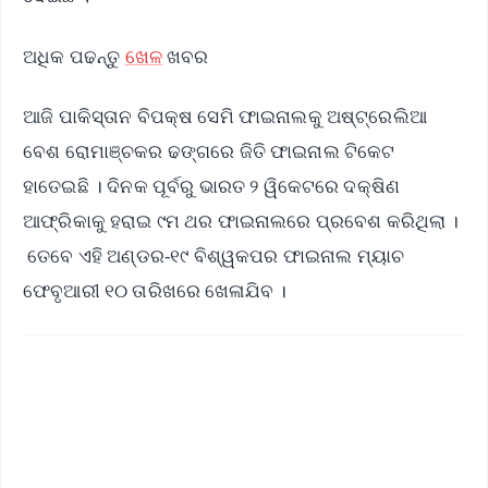
ଅଧିକ ପଢନ୍ତୁ
ଖେଳ
ଖବର
ଆଜି ପାକିସ୍ତାନ ବିପକ୍ଷ ସେମି ଫାଇନାଲକୁ ଅଷ୍ଟ୍ରେଲିଆ
ବେଶ ରୋମାଞ୍ଚକର ଢଙ୍ଗରେ ଜିତି ଫାଇନାଲ ଟିକେଟ
ହାତେଇଛି । ଦିନକ ପୂର୍ବରୁ ଭାରତ ୨ ୱିକେଟରେ ଦକ୍ଷିଣ
ଆଫ୍ରିକାକୁ ହରାଇ ୯ମ ଥର ଫାଇନାଲରେ ପ୍ରବେଶ କରିଥିଲା ।
ତେବେ ଏହି ଅଣ୍ଡର-୧୯ ବିଶ୍ୱକପର ଫାଇନାଲ ମ୍ୟାଚ
ଫେବୃଆରୀ ୧୦ ତାରିଖରେ ଖେଳାଯିବ ।