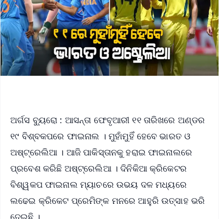
ଅର୍ଗସ ବ୍ୟୁରୋ : ଆସନ୍ତା ଫେବୃଆରୀ ୧୧ ତାରିଖରେ ଅଣ୍ଡର
୧୯ ବିଶ୍ବକପରେ ଫାଇନାଲ । ମୁହାଁମୁହିଁ ହେବେ ଭାରତ ଓ
ଅଷ୍ଟ୍ରେଲିଆ । ଆଜି ପାକିସ୍ତାନକୁ ହରାଇ ଫାଇନାଲରେ
ପ୍ରବେଶ କରିଛି ଅଷ୍ଟ୍ରେଲିଆ । ଦିନିକିଆ କ୍ରିକେଟର
ବିଶ୍ୱକପ ଫାଇନାଲ ମ୍ୟାଚରେ ଉଭୟ ଦଳ ମଧ୍ୟରେ
ଲଢେଇ କ୍ରିକେଟ ପ୍ରେମିଙ୍କ ମନରେ ଆହୁରି ଉତ୍ସାହ ଭରି
ଦେଇଛି ।