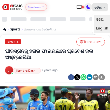
Conclaves
ଓଡ଼ିଆ
ଓଡ଼ିଆ
Argus Agri Vikas
English
Sports
India-vs-australia-final
Argus Nari Shakti
Translate
SPORTS
Argus Education Next
ପାକିସ୍ତାନକୁ ହରାଇ ଫାଇନାଲରେ ପ୍ରବେଶ କଲା
ଅଷ୍ଟ୍ରେଲିଆ
Argus Health Connect
J
·
2 years ago
Jitendra Dash
Argus Swaad Odisha
Argus Chalo Dekhein Apna Desh