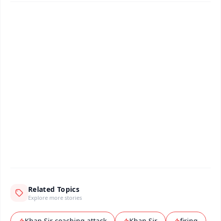
✨
📱 Get Argus News App
📰 60 Word News
🎬 Argus Podcast
📺 Live TV and Breaking News
🔔 Free Notification Alerts
Download Free:
Android - Scan QR
iOS - Scan QR
Related Topics
Explore more stories
Khan Sir coaching attack
Khan Sir
firing