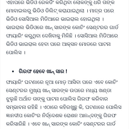
ଏହାପରେ ଭିଡିଓ ରେକର୍ଡିଂ କରିଥିବା ଲୋକଙ୍କୁ ଧରି ତାଙ୍କ
ମୋବାଇଲରୁ ଭିଡିଓ ଡିଲିଟ୍ କରାଯାଇଥିଲା । ମାତ୍ର ପରେ
ଭିଡିଓ ସୋସିଆଲ ମିଡିଆରେ ଭାଇରାଲ ହୋଇଥିଲା ।
ଭାଇରାଲ ଭିଡିଓରେ ଖାନ୍ ସାରଙ୍କ କୋଚିଂ ସେଣ୍ଟରର ଗାର୍ଡ
ଫାୟାରିଂ କରୁଥିବା ଦେଖିବାକୁ ମିଳିଛି । ସୋସିଆଲ ମିଡିଆରେ
ଭିଡିଓ ଭାଇରାଲ ହେବା ପରେ ଆକ୍ସନ ମୋଡରେ ପାଟନା
ପୋଲିସ ।
ଗିରଫ ହେବେ ଖାନ୍ ସାର !
ଫାୟାରିଂ ଘଟଣାରେ ନୂଆ ମୋଡ଼ ଆସିବା ପରେ ଏବେ କୋଚିଂ
ସେଣ୍ଟରର ମୁଖ୍ୟ ଖାନ୍ ସାରଙ୍କ ଉପରେ ମଧ୍ୟ ଖଣ୍ଡା
ଝୁଲୁଛି ଅର୍ଥାତ ତାଙ୍କୁ ପାଟନା ପୋଲିସ ଗିରଫ କରିବାର
ସମ୍ଭାବନା ରହିଛି । ଏଠାରେ କହିରଖୁଛୁ କି, ଘଟଣାରେ ପୋଲିସ
ଜ୍ଞାନଦୀପ କୋଚିଂର ନିର୍ଦ୍ଦେଶକ ରୋଶନ ଆନନ୍ଦଙ୍କୁ ଗିରଫ
କରିସାରିଛି । ଏବେ ଖାନ୍ ସାରଙ୍କ କୋଚିଂ ସେଣ୍ଟରର ଗାର୍ଡ