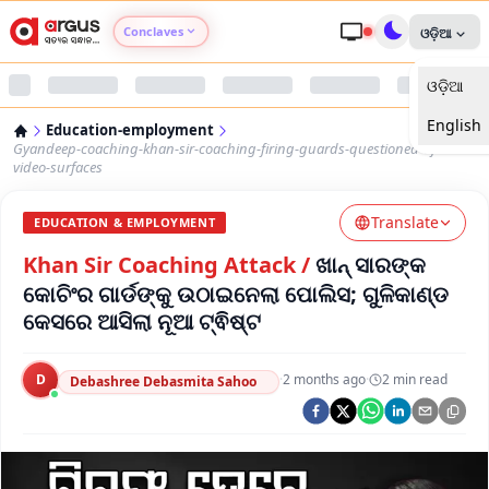
Conclaves
ଓଡ଼ିଆ
ଓଡ଼ିଆ
Argus Agri Vikas
English
Education-employment
Argus Nari Shakti
Gyandeep-coaching-khan-sir-coaching-firing-guards-questioned-after-
video-surfaces
Argus Education Next
Translate
EDUCATION & EMPLOYMENT
Khan Sir Coaching Attack
/
ଖାନ୍ ସାରଙ୍କ
Argus Health Connect
କୋଚିଂର ଗାର୍ଡଙ୍କୁ ଉଠାଇନେଲା ପୋଲିସ; ଗୁଳିକାଣ୍ଡ
କେସରେ ଆସିଲା ନୂଆ ଟ୍ଵିଷ୍ଟ
Argus Swaad Odisha
Argus Chalo Dekhein Apna Desh
D
·
2 months ago
·
2
min read
Debashree Debasmita Sahoo