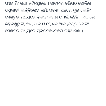
ଫାୟାରିଂ କଥା କହିନଥିଲେ । ପାଟନାର ବରିଷ୍ଠ ପୋଲିସ
ଅଧିକାରୀ କାର୍ତ୍ତିକେୟ ଶର୍ମା ଘଟଣା ପଛରେ ଦୁଇ କୋଚିଂ
ସେଣ୍ଟର ମଧ୍ୟରେ ବିବାଦ କାରଣ ବୋଲି କହିଛି । ଏଠାରେ
କହିରଖୁଛୁ କି, ଖାନ୍ ସାର ଓ ରୋଶନ ଆନନ୍ଦଙ୍କ କୋଚିଂ
ସେଣ୍ଟର ମଧ୍ୟରେ ପ୍ରତିଦ୍ଵନ୍ଦ୍ଵିତା ରହିଆସିଛି ।