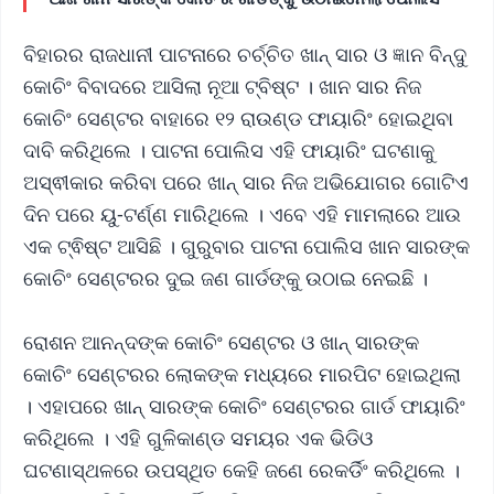
ବିହାରର ରାଜଧାନୀ ପାଟନାରେ ଚର୍ଚ୍ଚିତ ଖାନ୍ ସାର ଓ ଜ୍ଞାନ ବିନ୍ଦୁ
କୋଚିଂ ବିବାଦରେ ଆସିଲା ନୂଆ ଟ୍ବିଷ୍ଟ । ଖାନ ସାର ନିଜ
କୋଚିଂ ସେଣ୍ଟର ବାହାରେ ୧୨ ରାଉଣ୍ଡ ଫାୟାରିଂ ହୋଇଥିବା
ଦାବି କରିଥିଲେ । ପାଟନା ପୋଲିସ ଏହି ଫାୟାରିଂ ଘଟଣାକୁ
ଅସ୍ଵୀକାର କରିବା ପରେ ଖାନ୍ ସାର ନିଜ ଅଭିଯୋଗର ଗୋଟିଏ
ଦିନ ପରେ ୟୁ-ଟର୍ଣ୍ଣ ମାରିଥିଲେ । ଏବେ ଏହି ମାମଲାରେ ଆଉ
ଏକ ଟ୍ଵିଷ୍ଟ ଆସିଛି । ଗୁରୁବାର ପାଟନା ପୋଲିସ ଖାନ ସାରଙ୍କ
କୋଚିଂ ସେଣ୍ଟରର ଦୁଇ ଜଣ ଗାର୍ଡଙ୍କୁ ଉଠାଇ ନେଇଛି ।
ରୋଶନ ଆନନ୍ଦଙ୍କ କୋଚିଂ ସେଣ୍ଟର ଓ ଖାନ୍ ସାରଙ୍କ
କୋଚିଂ ସେଣ୍ଟରର ଲୋକଙ୍କ ମଧ୍ୟରେ ମାରପିଟ ହୋଇଥିଲା
। ଏହାପରେ ଖାନ୍ ସାରଙ୍କ କୋଚିଂ ସେଣ୍ଟରର ଗାର୍ଡ ଫାୟାରିଂ
କରିଥିଲେ । ଏହି ଗୁଳିକାଣ୍ଡ ସମୟର ଏକ ଭିଡିଓ
ଘଟଣାସ୍ଥଳରେ ଉପସ୍ଥିତ କେହି ଜଣେ ରେକର୍ଡିଂ କରିଥିଲେ ।