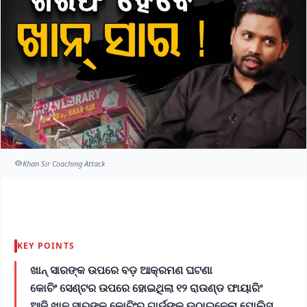
Khan Sir Coaching Attack
KEY POINTS
ଖାନ୍ ସାରଙ୍କ ଉପରେ ବଡ଼ ଆକ୍ରମଣ ଘଟଣା
କୋଚିଂ ସେଣ୍ଟର ଉପରେ ହୋଇଥିଲା ୧୨ ରାଉଣ୍ଡ ଫାୟାରିଂ
ଆଜି ଖାନ ସାରଙ୍କ କୋଚିଂର ଗାର୍ଡଙ୍କୁ ଉଠାଇନେଲା ପୋଲିସ