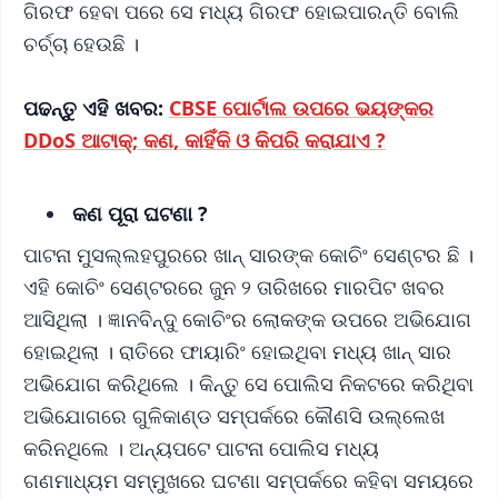
ଗିରଫ ହେବା ପରେ ସେ ମଧ୍ୟ ଗିରଫ ହୋଇପାରନ୍ତି ବୋଲି
ଚର୍ଚ୍ଚା ହେଉଛି ।
ପଢନ୍ତୁ ଏହି ଖବର:
CBSE ପୋର୍ଟାଲ ଉପରେ ଭୟଙ୍କର
DDoS ଆଟାକ୍; କଣ, କାହିଁକି ଓ କିପରି କରାଯାଏ ?
କଣ ପୂରା ଘଟଣା ?
ପାଟନା ମୁସଲ୍ଲହପୁରରେ ଖାନ୍ ସାରଙ୍କ କୋଚିଂ ସେଣ୍ଟର ଛି ।
ଏହି କୋଚିଂ ସେଣ୍ଟରରେ ଜୁନ ୨ ତାରିଖରେ ମାରପିଟ ଖବର
ଆସିଥିଲା । ଜ୍ଞାନବିନ୍ଦୁ କୋଚିଂର ଲୋକଙ୍କ ଉପରେ ଅଭିଯୋଗ
ହୋଇଥିଲା । ରାତିରେ ଫାୟାରିଂ ହୋଇଥିବା ମଧ୍ୟ ଖାନ୍ ସାର
ଅଭିଯୋଗ କରିଥିଲେ । କିନ୍ତୁ ସେ ପୋଲିସ ନିକଟରେ କରିଥିବା
ଅଭିଯୋଗରେ ଗୁଳିକାଣ୍ଡ ସମ୍ପର୍କରେ କୌଣସି ଉଲ୍ଲେଖ
କରିନଥିଲେ । ଅନ୍ୟପଟେ ପାଟନା ପୋଲିସ ମଧ୍ୟ
ଗଣମାଧ୍ୟମ ସମ୍ମୁଖରେ ଘଟଣା ସମ୍ପର୍କରେ କହିବା ସମୟରେ