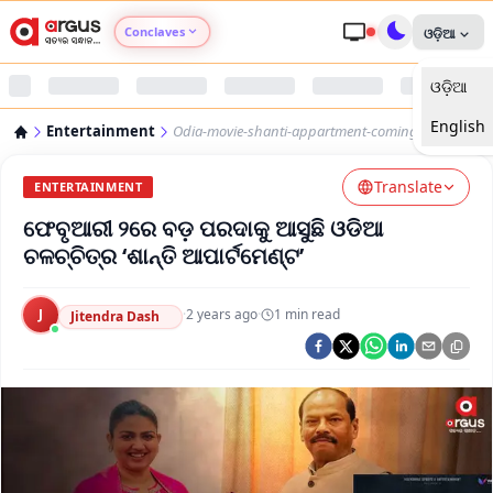
Conclaves
ଓଡ଼ିଆ
ଓଡ଼ିଆ
Argus Agri Vikas
English
Entertainment
Odia-movie-shanti-appartment-coming-soon
Argus Nari Shakti
Translate
ENTERTAINMENT
Argus Education Next
ଫେବୃଆରୀ ୨ରେ ବଡ଼ ପରଦାକୁ ଆସୁଛି ଓଡିଆ
ଚଳଚ୍ଚିତ୍ର ‘ଶାନ୍ତି ଆପାର୍ଟମେଣ୍ଟ’
Argus Health Connect
J
·
2 years ago
·
1
min read
Jitendra Dash
Argus Swaad Odisha
Argus Chalo Dekhein Apna Desh