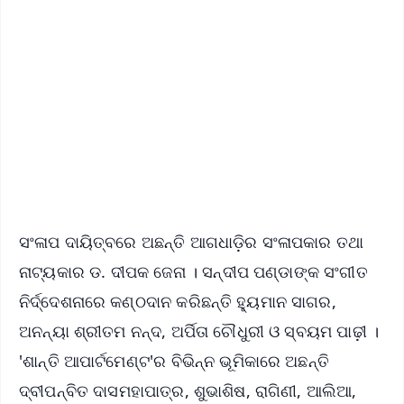
✨
📱 Get Argus News App
📰 60 Word News
🎬 Argus Podcast
📺 Live TV and Breaking News
🔔 Free Notification Alerts
Download Free:
Android - Scan QR
iOS - Scan QR
ସଂଳାପ ଦାୟିତ୍ବରେ ଅଛନ୍ତି ଆଗଧାଡ଼ିର ସଂଳାପକାର ତଥା
ନାଟ୍ୟକାର ଡ. ଦୀପକ ଜେନା । ସନ୍ଦୀପ ପଣ୍ଡାଙ୍କ ସଂଗୀତ
ନିର୍ଦ୍ଦେଶନାରେ କଣ୍ଠଦାନ କରିଛନ୍ତି ହ୍ୟୁମାନ ସାଗର,
ଅନନ୍ୟା ଶ୍ରୀତମ ନନ୍ଦ, ଅର୍ପିତା ଚୌଧୁରୀ ଓ ସ୍ବୟମ ପାଢ଼ୀ ।
'ଶାନ୍ତି ଆପାର୍ଟମେଣ୍ଟ'ର ବିଭିନ୍ନ ଭୂମିକାରେ ଅଛନ୍ତି
ଦ୍ବୀପନ୍ବିତ ଦାସମହାପାତ୍ର, ଶୁଭାଶିଷ, ରାଗିଣୀ, ଆଲିଆ,