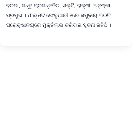
ବରଦା, ସନ୍ତୁ ପ୍ରସନ୍ନଜିତ, ଶକ୍ତି, ରାକ୍ଷୀ, ଅନୁଷ୍କା
ପ୍ରମୁଖ । ଫିଲ୍ମଟି ଫେବୃଆରୀ ୨ରେ ସମୁଦାୟ ୩୦ଟି
ପ୍ରେକ୍ଷାଳୟରେ ମୁକ୍ତିଲାଭ କରିବାର ସୂଚନା ରହିଛି ।