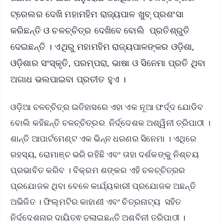
ଟ୍ରେଲର ଦେଖି ମହାମହିମ ରାଜ୍ୟପାଳ ଖୁବ୍ ପ୍ରଶଂସା
କରିଛନ୍ତି ଓ ଚଳଚ୍ଚିତ୍ର ଦେଖିବେ ବୋଲି ପ୍ରତିଶ୍ରୁତି
ଦେଇଛନ୍ତି । ଏଥିରୁ ମହାମହିମ ରାଜ୍ୟପାଳଙ୍କର ଓଡ଼ିଶା,
ଓଡ଼ିଶାର ସଂସ୍କୃତି, ପରମ୍ପରା, ଭାଷା ଓ ସିନେମା ପ୍ରତି ଥିବା
ଅଗାଧ ଭଲପାଇବା ପ୍ରତୀତ ହୁଏ ।
ଓଡ଼ିଆ ଚଳଚ୍ଚିତ୍ର ଇତିହାସରେ ଏହା ଏକ ନୂଆ ଫର୍ଦ୍ଦ ଯୋଡିବ
ବୋଲି କହିଛନ୍ତି ଚଳଚ୍ଚିତ୍ରର ନିର୍ଦ୍ଦେଶକ ଅଶ୍ୱିନୀ ତ୍ରିପାଠୀ ।
ଶାନ୍ତି ଆପାର୍ଟମେଣ୍ଟ ଏକ ଭିନ୍ନ ଧରଣର ସିନେମା । ଏଥିରେ
ରହସ୍ୟ, ରୋମାଞ୍ଚ ଭରି ରହିଛି ଏବଂ ତାହା ଦର୍ଶକଙ୍କୁ ନିଶ୍ଚୟ
ପ୍ରଭାବିତ କରିବ । ବିକ୍ରମ ଶଙ୍କର ଏହି ଚଳଚ୍ଚିତ୍ରର
ପ୍ରଯୋଜକ ଥିବା ବେଳେ କାର୍ଯ୍ୟକାରୀ ପ୍ରଯୋଜକ ଅଛନ୍ତି
ଅଭିଜିତ । ଫିଲ୍ମଟିର କାହାଣୀ ଏବଂ ଚିତ୍ରନାଟ୍ୟ ସହିତ
ନିର୍ଦ୍ଦେଶନାର ଦାୟିତ୍ଵ ତୁଲାଇଛନ୍ତି ଅଶ୍ବିନୀ ତ୍ରିପାଠୀ ।