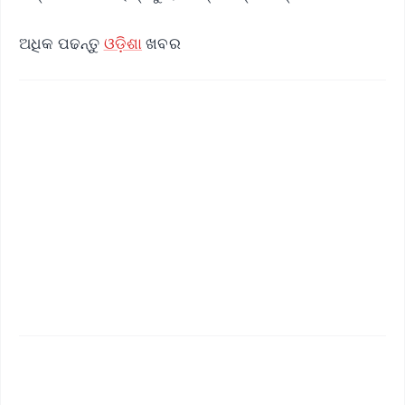
ଅଧିକ ପଢନ୍ତୁ
ଓଡ଼ିଶା
ଖବର