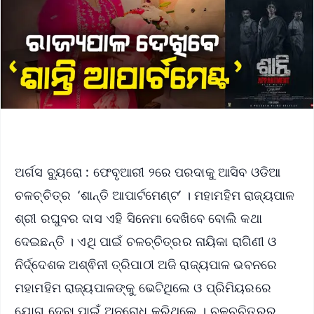
ଅର୍ଗସ ବ୍ୟୁରୋ : ଫେବୃଆରୀ ୨ରେ ପରଦାକୁ ଆସିବ ଓଡିଆ
ଚଳଚ୍ଚିତ୍ର ‘ଶାନ୍ତି ଆପାର୍ଟମେଣ୍ଟ’ । ମହାମହିମ ରାଜ୍ୟପାଳ
ଶ୍ରୀ ରଘୁବର ଦାସ ଏହି ସିନେମା ଦେଖିବେ ବୋଲି କଥା
ଦେଇଛନ୍ତି । ଏଥି ପାଇଁ ଚଳଚ୍ଚିତ୍ରର ନାୟିକା ରାଗିଣୀ ଓ
ନିର୍ଦ୍ଦେଶକ ଅଶ୍ଵିନୀ ତ୍ରିପାଠୀ ଅଜି ରାଜ୍ୟପାଳ ଭବନରେ
ମହାମହିମ ରାଜ୍ୟପାଳଙ୍କୁ ଭେଟିଥିଲେ ଓ ପ୍ରିମିୟରରେ
ଯୋଗ ଦେବା ପାଇଁ ଅନୁରୋଧ କରିଥିଲେ । ଚଳଚ୍ଚିତ୍ରର