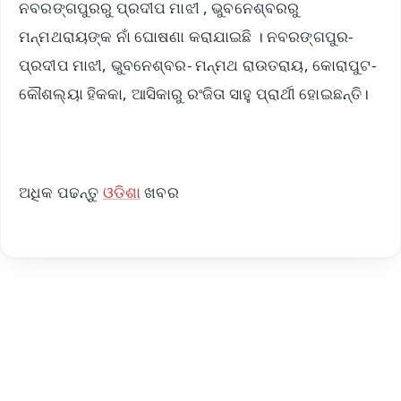
ନବରଙ୍ଗପୁରରୁ ପ୍ରଦୀପ ମାଝୀ , ଭୁବନେଶ୍ବରରୁ
ମନ୍ମଥରାୟଙ୍କ ନାଁ ଘୋଷଣା କରାଯାଇଛି । ନବରଙ୍ଗପୁର-
ପ୍ରଦୀପ ମାଝୀ, ଭୁବନେଶ୍ବର- ମନ୍ମଥ ରାଉତରାୟ, କୋରାପୁଟ-
କୌଶଲ୍ୟା ହିକକା, ଆସିକାରୁ ରଂଜିତା ସାହୁ ପ୍ରାର୍ଥୀ ହୋଇଛନ୍ତି।
ଅଧିକ ପଢନ୍ତୁ
ଓଡିଶା
ଖବର