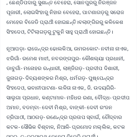
, ଛେଣ୍ଡିପଦାରୁ ସୁଶାନ୍ତ ବେହେରା, ସୋନପୁରରୁ ନିରଞ୍ଜନ
ପୂଜାରୀ, ଲୋଇସିଂହାରୁ ନିହାର ବେହେରା, ପାଟଣାଗଡ଼ରୁ ସରୋଜ
ମେହେର ବିଜେଡି ପ୍ରାର୍ଥୀ ହୋଇଛନ୍ତି।ବଲାଙ୍ଗିରରୁ କଳିକେଶ
ସିଂହଦେଓ, ଟିଟିଲାଗଡ଼ରୁ ଟୁକୁନି ସାହୁ ପ୍ରାର୍ଥୀ ହୋଇଛନ୍ତି।
ନୂଆପଡ଼ା- ରାଜେନ୍ଦ୍ର ଢୋଲକିଆ, ଉମରକୋଟ- ନବୀନା ନାଏକ,
ଝରିଗାଁ- ରମେଶ ମାଝୀ, ନବରଙ୍ଗପୁର- କୌଶଲ୍ୟା ପ୍ରଧାନୀ,
ଡାବୁଗାଁ- ମନୋହର ରନ୍ଧାରୀ, ଲାଞ୍ଜିଗଡ଼- ପ୍ରଦୀପ ଦିଶାରୀ,
ଜୁନାଗଡ଼- ଦିବ୍ୟଶଙ୍କର ମିଶ୍ର, ଧର୍ମଗଡ଼- ପୁଷ୍ପେନ୍ଦ୍ର
ସିଂହଦେଓ, ଭବାନୀପାଟଣା- ଲଳିତା ନାଏକ, ଜି. ଉଦୟଗିରି-
ସାଲୁଗା ପ୍ରଧାନ, କଣ୍ଟାମାଳ- ମହିଧର ରଣା, ବୌଦ୍ଧ- ପ୍ରଦୀପ
ଅମାତ, ବଡମ୍ବା- ଦେବୀ ମିଶ୍ର, ବାଙ୍କୀ- ଦେବୀ ରଂଜନ
ତ୍ରିପାଠୀ, ଆଠଗଡ଼- ରଣେନ୍ଦ୍ର ପ୍ରତାପ ସ୍ବାଇଁ, ଚୌଦ୍ବାର
କଟକ- ସୌଭିକ ବିଶ୍ବାଳ, ନିଆଳି- ପ୍ରମୋଦ ମଲ୍ଲିକ, କଟକ
ସଦର- ଚନ୍ଦ୍ରସାରଥି ବେହେରା ବିଜେଡି ପ୍ରାର୍ଥୀ।