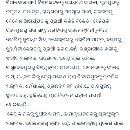
ବିଧାନସଭା ପାଇଁ ବିଷମକଟକରୁ ଜଗନ୍ନାଥ ସାରକା, ଗୁଣପୁରରୁ
ରଘୁନାଥ ଗମାଙ୍ଗ, ରାୟଗଡ଼ାରୁ ଅନସୂୟା ମାଝୀ, ବରଗଡ଼ରୁ
ଦେବେଶ ଆଚାର୍ଯ୍ୟଙ୍କୁ ପ୍ରାର୍ଥୀ କରିଛି ବିଜେଡି। ସେହିପରି
ବିଜେପୁରରୁ ରିତା ସାହୁ, ଅତାବିରାରୁ ସ୍ନେହାଙ୍ଗିନୀ ଛୁରିଆ,
ଭଟଲିରୁ ସୁଶାନ୍ତ ସିଂହ, ଜଳେଶ୍ବରରୁ ଅଶ୍ବିନୀ ପାତ୍ର, ବସ୍ତାରୁ
ସୁବାସିନୀ ଜେନାଙ୍କୁ ପ୍ରାର୍ଥୀ କରାଯାଇଛି।ଭଣ୍ଡାରୀପୋଖରୀରୁ
ସଂଜୀବ ମଲ୍ଲିକ, ଭଦ୍ରକରୁ ପ୍ରଫୁଲ୍ଲ ସାମଲ,
ବାସୁଦେବପୁରରୁ ବିଷ୍ଣୁବ୍ରତ ରାଉତରାୟ, ଧାମନଗରରୁ ସଂଜୟ
ଦାସ, ଚାନ୍ଦବାଲିରୁ ବ୍ୟୋମକେଶ ରାୟ ବିଂଝାରପୁରରୁ ପ୍ରମିଳା
ମଲ୍ଲିକ, ଧର୍ମଶାଳାରୁ ପ୍ରଣବ ବଳବନ୍ତରାୟ, ଯାଜପୁରରୁ
ସୁଜାତା ସାହୁ, ସୁକିନ୍ଦାରୁ ପ୍ରୀତିରଂଜନ ଘଡ଼ାଇ ପ୍ରାର୍ଥୀ
ହୋଇଛନ୍ତି।
ଢେଙ୍କାନାଳରୁ ସୁଧୀର ସାମଲ, କାମାକ୍ଷାନଗରରୁ ପ୍ରଫୁଲ୍ଲ
ମଲ୍ଲିକ, ପରଜଙ୍ଗରୁ ନୃସିଂହ ସାହୁ, ପାଲଲହଡ଼ାରୁ ମୁକେଶ ପାଲ