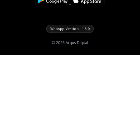
WebApp Version : 1.3.0
©
2026
Argus Digital