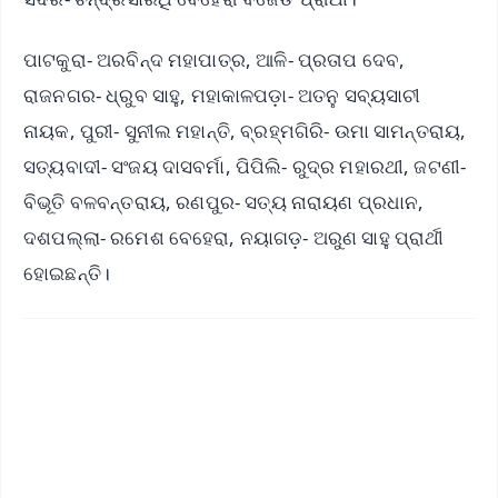
ପାଟକୁରା- ଅରବିନ୍ଦ ମହାପାତ୍ର, ଆଳି- ପ୍ରତାପ ଦେବ,
ରାଜନଗର- ଧ୍ରୁବ ସାହୁ, ମହାକାଳପଡ଼ା- ଅତନୁ ସବ୍ୟସାଚୀ
ନାୟକ, ପୁରୀ- ସୁନୀଲ ମହାନ୍ତି, ବ୍ରହ୍ମଗିରି- ଉମା ସାମନ୍ତରାୟ,
ସତ୍ୟବାଦୀ- ସଂଜୟ ଦାସବର୍ମା, ପିପିଲି- ରୁଦ୍ର ମହାରଥୀ, ଜଟଣୀ-
ବିଭୂତି ବଳବନ୍ତରାୟ, ରଣପୁର- ସତ୍ୟ ନାରାୟଣ ପ୍ରଧାନ,
ଦଶପଲ୍ଲା- ରମେଶ ବେହେରା, ନୟାଗଡ଼- ଅରୁଣ ସାହୁ ପ୍ରାର୍ଥୀ
ହୋଇଛନ୍ତି।