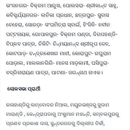
ଭଂଜନଗର- ବିକ୍ରମ ଆରୁଖ, ପୋଲସରା- ଶ୍ରୀକାନ୍ତ ସାହୁ,
କବିସୂର୍ଯ୍ୟନଗର- ଲତିକା ପ୍ରଧାନ, ଛତ୍ରପୁର- ସୁବାସ
ବେହେରା, ସୋରଡ଼ା- ସଂଘମିତ୍ରା ସ୍ବାଇଁ, ହିଂଜିଳି- ନବୀନ
ପଟ୍ଟନାୟକ, ଗୋପାଳପୁର- ବିକ୍ରମ ପଣ୍ଡା, ଦିଗପହଣ୍ଡି-
ବିପ୍ଳବ ପାତ୍ର, ଚିକିଟି- ଚିନ୍ମୟାନନ୍ଦ ଶ୍ରୀରୂପ ଦେବ,
କୋଟପାଡ଼- ଚନ୍ଦ୍ରଶେଖର ମାଝୀ, କୋରାପୁଟ- ରଘୁରାମ
ପୋଡ଼ାଲ, ମାଲକାନଗିରି- ମାନସ ମାଡ଼କାମୀ, ଘସିପୁରା-
ବଦ୍ରିନାରାୟଣ ପାତ୍ର, ପାଟଣା- ଜଗନ୍ନାଥ ନାଏକ।
ଲୋକସଭା ପ୍ରାର୍ଥୀ
କଳାହାଣ୍ଡିରୁ ଲମ୍ବୋଦର ନିଆଲ, ମୟୁରଭଞ୍ଜରୁ ସୁଦାମ
ମାରାଣ୍ଡି , କେନ୍ଦ୍ରାପଡାରୁ ଅଂଶୁମାନ ମହାନ୍ତି, ସମ୍ବଲପୁରରୁ
ପ୍ରଣବ ପ୍ରକାଶ ଦାସ, ସୁନ୍ଦରଗଡରୁ ଦିଲ୍ଲୀପ ତିର୍କୀ,