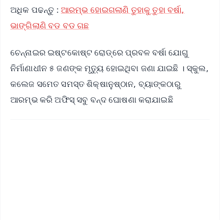
ଅଧିକ ପଢନ୍ତୁ :
ଆରମ୍ଭ ହୋଇଗଲାଣି ତୁହାକୁ ତୁହା ବର୍ଷା,
ଭାଙ୍ଗିଲାଣି ବଡ ବଡ ଗଛ
ଚେନ୍ନାଇର ଇଷ୍ଟକୋଷ୍ଟ ରୋଡ୍‌ରେ ପ୍ରବଳ ବର୍ଷା ଯୋଗୁ
ନିର୍ମାଣାଧୀନ ୫ ଜଣଙ୍କ ମୃତ୍ୟୁ ହୋଇଥିବା ଜଣା ଯାଇଛି । ସ୍କୁଲ,
କଲେଜ ସମେତ ସମସ୍ତ ଶିକ୍ଷାନୁଷ୍ଠାନ, ବ୍ୟାଙ୍କଠାରୁ
ଆରମ୍ଭ କରି ଅଫିସ୍ ସବୁ ବନ୍ଦ ଘୋଷଣା କରାଯାଇଛି