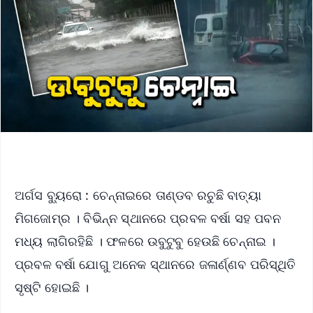
ଅର୍ଗସ ବ୍ୟୁରୋ : ଚେନ୍ନାଇରେ ତାଣ୍ଡବ ରଚୁଛି ବାତ୍ୟା
ମିଗଜୋମ୍‌ର । ବିଭିନ୍ନ ସ୍ଥାନରେ ପ୍ରବଳ ବର୍ଷା ସହ ପବନ
ମଧ୍ୟ ଲାଗିରହିଛି । ଫଳରେ ଉବୁଟୁବୁ ହେଉଛି ଚେନ୍ନାଇ ।
ପ୍ରବଳ ବର୍ଷା ଯୋଗୁ ଅନେକ ସ୍ଥାନରେ ଜଳାର୍ଣ୍ଣବ ପରିସ୍ଥିତି
ସୃଷ୍ଟି ହୋଇଛି ।