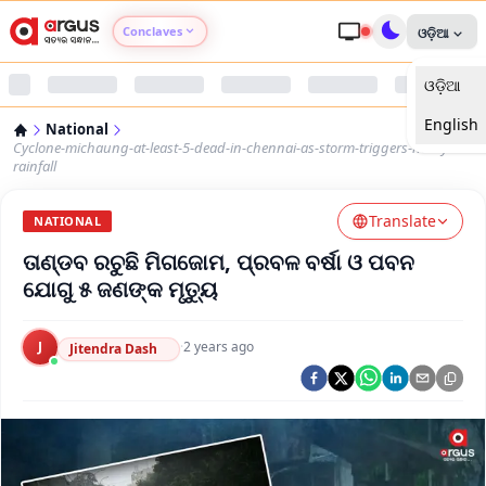
Conclaves
ଓଡ଼ିଆ
ଓଡ଼ିଆ
Argus Agri Vikas
English
National
Argus Nari Shakti
Cyclone-michaung-at-least-5-dead-in-chennai-as-storm-triggers-heavy-
rainfall
Argus Education Next
Translate
NATIONAL
ତାଣ୍ଡବ ରଚୁଛି ମିଗଜୋମ, ପ୍ରବଳ ବର୍ଷା ଓ ପବନ
Argus Health Connect
ଯୋଗୁ ୫ ଜଣଙ୍କ ମୃତ୍ୟୁ
Argus Swaad Odisha
J
·
2 years ago
Jitendra Dash
Argus Chalo Dekhein Apna Desh