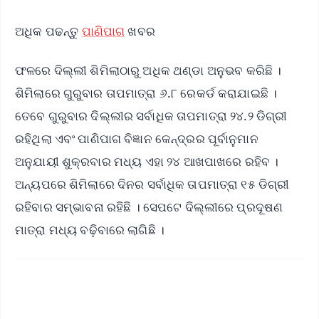
ଅଧିକ ପଢନ୍ତୁ
ପାଣିପାଗ
ଖବର
ଫଳରେ ଦିଲ୍ଲୀ ଶିମିଲାଠାରୁ ଅଧିକ ଥଣ୍ଡା ଅନୁଭବ କରିଛି ।
ଶିମିଲାରେ ଗୁରୁବାର ତାପମାତ୍ରା ୬.୮ ରେକର୍ଡ କରାଯାଇଛି ।
ତେବେ ଗୁରୁବାର ଦିଲ୍ଲୀର ସର୍ବାଧିକ ତାପମାତ୍ରା ୨୪.୨ ଡିଗ୍ରୀ
ରହିଥିଲା ଏବଂ ପାଣିପାଗ ବିଜ୍ଞାନ କେନ୍ଦ୍ରର ପୂର୍ବାନୁମାନ
ଅନୁଯାୟୀ ଶୁକ୍ରବାର ମଧ୍ୟ ଏହା ୨୪ ଆଖପାଖରେ ରହିବ ।
ଅନ୍ୟପରେ ଶିମିଲାରେ ଦିନର ସର୍ବାଧିକ ତାପମାତ୍ରା ୧୫ ଡିଗ୍ରୀ
ରହିବାର ସମ୍ଭାବନା ରହିଛି । ସେପଟେ ଦିଲ୍ଲୀରେ ପ୍ରଦୂଷଣ
ମାତ୍ରା ମଧ୍ୟ ବଢ଼ିବାରେ ଲାଗିଛି ।