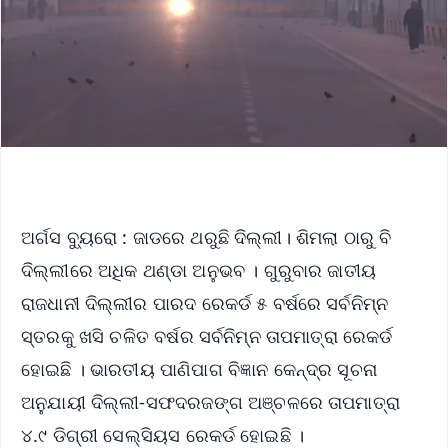
ଅର୍ଗସ ବ୍ୟୁରୋ : ଜାଡରେ ଥରୁଛି ଦିଲ୍ଲୀ। ଶିମଲା ଠାରୁ ବି
ଦିଲ୍ଲୀରେ ଅଧିକ ଥଣ୍ଡା ଅନୁଭବ । ଗୁରୁବାର ଜାତୀୟ
ରାଜଧାନୀ ଦିଲ୍ଲୀର ପାରଦ ରେକର୍ଡ ୫ ବର୍ଷରେ ସର୍ବନିମ୍ନ
ସ୍ତରକୁ ଖସି ଚଳିତ ବର୍ଷର ସର୍ବନିମ୍ନ ତାପମାତ୍ରା ରେକର୍ଡ
ହୋଇଛି । ଭାରତୀୟ ପାଣିପାଗ ବିଜ୍ଞାନ କେନ୍ଦ୍ର ସୂଚନା
ଅନୁଯାୟୀ ଦିଲ୍ଲୀ-ସଫଦରଜଙ୍ଗ ଅଞ୍ଚଳରେ ତାପମାତ୍ରା
୪.୯ ଡିଗ୍ରୀ ସେଲ୍ସିୟସ ରେକର୍ଡ ହୋଇଛି ।