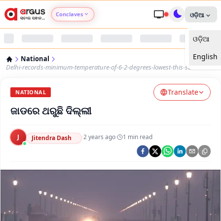
Conclaves
ଓଡ଼ିଆ
ଓଡ଼ିଆ
Argus Agri Vikas
English
National
Argus Nari Shakti
Delhi-records-minimum-temperature-of-6-2-degrees-lowest-this-season
Translate
Argus Education Next
NATIONAL
ଜାଡରେ ଥରୁଛି ଦିଲ୍ଲୀ
Argus Health Connect
J
·
2 years ago
·
1
min read
Jitendra Dash
Argus Swaad Odisha
Argus Chalo Dekhein Apna Desh