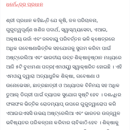
ଧର୍ମେନ୍ଦ୍ର ପ୍ରଧାନ
ଶ୍ରୀ ପ୍ରଧାନ କହିଛନ୍ତି ଯେ କୃଷି, ଜଳ ପରିଚାଳନା,
ଗୁରୁତ୍ୱପୂର୍ଣ୍ଣ ଖଣିଜ ପଦାର୍ଥ, ସ୍ୱାସ୍ଥ୍ୟସେବା, ଏଆଇ,
ଅକ୍ଷୟ ଉର୍ଜା ଏବଂ ଜଳବାୟୁ ପରିବର୍ତ୍ତନ ଭଳି କ୍ଷେତ୍ରରେ
ଅଧିକ ଗବେଷଣାଭିତ୍ତିକ ସହଯୋଗକୁ ସୁଗମ କରିବା ପାଇଁ
ଅଷ୍ଟ୍ରେଲିଆ ଏବଂ ଭାରତୀୟ ଉଚ୍ଚ ଶିକ୍ଷାନୁଷ୍ଠାନ ମଧ୍ୟରେ
ଆଜି ୫ଟି ବୁଝାମଣା ପତ୍ର(ଏମଓୟୁ) ସ୍ୱାକ୍ଷରିତ ହୋଇଛି । ଏହି
ଏମଓୟୁ ଦ୍ୱାରା ଅତ୍ୟାଧୁନିକ ଶିକ୍ଷା, ଗବେଷଣା ଓ
ଉନୋଭେସନ, ଛାତ୍ରଛାତ୍ରୀ ଓ ଅଧ୍ୟାପକ ବିନିମୟ ସହ ଅଧିକ
ଡୁଆଲ୍ ଡିଗ୍ରୀ ପାଇଁ ବ୍ୟାପକ ସୁଯୋଗ ସୃଷ୍ଟି ହେବ । ଦଶନ୍ଧିର
ଫଳାଫଳ ଭିତ୍ତିକ ରୋଡମ୍ୟାପ୍ ଉପରେ ଗୁରୁତ୍ୱାରୋପ କରି
ଏଆଇଇଏସସି ଉଭୟ ଅଷ୍ଟ୍ରେଲିଆ ଏବଂ ଭାରତର ଉଜ୍ଜ୍ୱଳ
ଭବିଷ୍ୟତର ପରିକଳ୍ପନା କରିବାର ଚାବିକାଠି ହେବ । ଶିକ୍ଷାକୁ