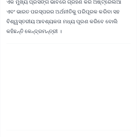
ଏକ ମୁଖ୍ୟ ପ୍ରସଙ୍ଗ ଭାବରେ ଗ୍ରହଣ କରି ଅଷ୍ଟ୍ରେଲିଆ
ଏବଂ ଭାରତ ପରସ୍ପରର ଅର୍ଥନୀତିକୁ ପରିପୂରକ କରିବା ସହ
ବିଶ୍ୱସ୍ତରୀୟ ଆବଶ୍ୟକତା ମଧ୍ୟ ପୂରଣ କରିବେ ବୋଲି
କହିଛନ୍ତି କେନ୍ଦ୍ରମନ୍ତ୍ରୀ ।