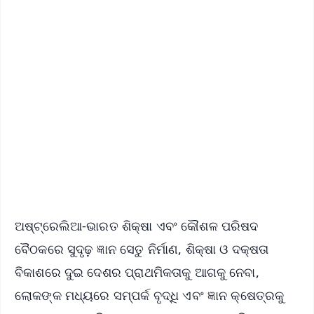
✨
📱 Get Argus News App
📰 60 Word News
🎬 Argus Podcast
📺 Live TV and Breaking News
🔔 Free Notification Alerts
Download Free:
Android - Scan QR
iOS - Scan QR
ଅଷ୍ଟ୍ରେଲିଆ-ଭାରତ ଶିକ୍ଷା ଏବଂ କୌଶଳ ପରିଷଦ
ବୈଠକରେ ସୁଦୃଢ଼ ଜ୍ଞାନ ସେତୁ ନିର୍ମାଣ, ଶିକ୍ଷା ଓ ଦକ୍ଷତା
ବିକାଶରେ ଦୁଇ ଦେଶର ପ୍ରାଥମିକତାକୁ ଆଗକୁ ନେବା,
ଲୋକଙ୍କ ମଧ୍ୟରେ ସମ୍ପର୍କ ବୃଦ୍ଧି ଏବଂ ଜ୍ଞାନ କ୍ଷେତ୍ରକୁ