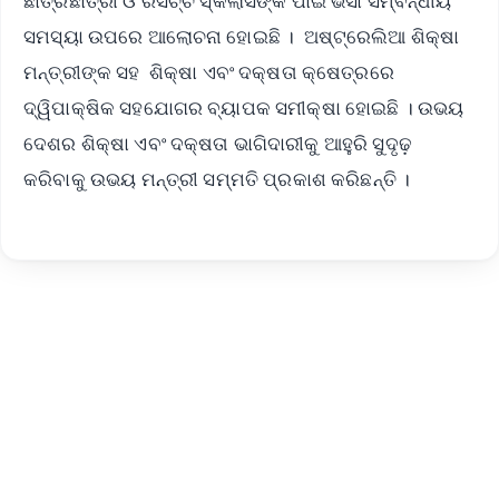
ଛାତ୍ରଛାତ୍ରୀ ଓ ରିସର୍ଚ୍ଚ ସ୍କଲାର୍ସଙ୍କ ପାଇଁ ଭିସା ସମ୍ବନ୍ଧୀୟ
ସମସ୍ୟା ଉପରେ ଆଲୋଚନା ହୋଇଛି । ଅଷ୍ଟ୍ରେଲିଆ ଶିକ୍ଷା
ମନ୍ତ୍ରୀଙ୍କ ସହ ଶିକ୍ଷା ଏବଂ ଦକ୍ଷତା କ୍ଷେତ୍ରରେ
ଦ୍ୱିପାକ୍ଷିକ ସହଯୋଗର ବ୍ୟାପକ ସମୀକ୍ଷା ହୋଇଛି । ଉଭୟ
ଦେଶର ଶିକ୍ଷା ଏବଂ ଦକ୍ଷତା ଭାଗିଦାରୀକୁ ଆହୁରି ସୁଦୃଢ଼
କରିବାକୁ ଉଭୟ ମନ୍ତ୍ରୀ ସମ୍ମତି ପ୍ରକାଶ କରିଛନ୍ତି ।