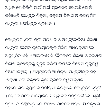
ଅଧିକ ମୋବିଲିଟି ପାଇଁ ମାର୍ଗ ପ୍ରଶସ୍ତ ହୋଇଛି ବୋଲି
କହିଛନ୍ତି କେନ୍ଦ୍ର ଶିକ୍ଷା, ଦକ୍ଷତା ବିକାଶ ଓ ଉଦ୍ୟମିତା
ମନ୍ତ୍ରୀ ଧର୍ମେନ୍ଦ୍ର ପ୍ରଧାନ ।
କେନ୍ଦ୍ରମନ୍ତ୍ରୀ ଶ୍ରୀ ପ୍ରଧାନ ଓ ଅଷ୍ଟ୍ରେଲିଆ ଶିକ୍ଷା
ମନ୍ତ୍ରୀ ଜେସନ କ୍ଲେୟାରଙ୍କ ମିଳିତ ଅଧ୍ୟକ୍ଷତାରେ
ଅନୁଷ୍ଠିତ ଏହି ଏଆଇଇଏସସି ବୈଠକରେ ଶିକ୍ଷା ଓ ଦକ୍ଷତା
ବିକାଶ କ୍ଷେତ୍ରକୁ ସୁଦୃଢ କରିବା ଉପରେ ବିଶେଷ ଗୁରୁତ୍ୱ
ଦିଆଯାଇଥିଲା । ଅଷ୍ଟ୍ରେଲିଆ ଶିକ୍ଷା ମନ୍ତ୍ରୀଙ୍କ ସହ
ଶିକ୍ଷା ଏବଂ ଦକ୍ଷତା କ୍ଷେତ୍ରରେ ଦ୍ୱିପାକ୍ଷିକ
ସହଯୋଗର ବ୍ୟାପକ ସମୀକ୍ଷା କରିଥିଲେ କେନ୍ଦ୍ରମନ୍ତ୍ରୀ
। ବୈଠକ ପରେ ଆୟୋଜିତ ସାମ୍ବାଦିକ ସମ୍ମିଳନୀରେ ଶ୍ରୀ
ପ୍ରଧାନ କହିଛନ୍ତି ଯେ ବିଶେଷ ଭାବରେ ଶିକ୍ଷା ଓ ଦକ୍ଷତା