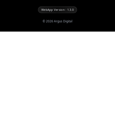
WebApp Version : 1.3.0
©
2026
Argus Digital