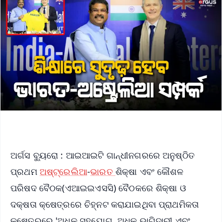
ଅର୍ଗସ ବ୍ୟୁରୋ : ଆଇଆଇଟି ଗାନ୍ଧୀନଗରରେ ଅନୁଷ୍ଠିତ
ପ୍ରଥମ
ଅଷ୍ଟ୍ରେଲିଆ
-
ଭାରତ
ଶିକ୍ଷା ଏବଂ କୌଶଳ
ପରିଷଦ ବୈଠକ(ଏଆଇଇଏସସି) ବୈଠକରେ ଶିକ୍ଷା ଓ
ଦକ୍ଷତା କ୍ଷେତ୍ରରେ ଚିହ୍ନଟ କରାଯାଇଥିବା ପ୍ରାଥମିକତା
କ୍ଷେତ୍ରରେ 'ଅଧିକ ସହଯୋଗ, ଅଧିକ ଭାଗିଦାରୀ ଏବଂ