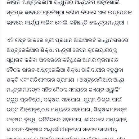
ଭାରତ ଅଷ୍ଟ୍ରେଲିଆ ବନ୍ଧୁତାର ଅନ୍ୟତମ ଶକ୍ତିଶାଳୀ
ସ୍ତମ୍ଭ ଭାବରେ ପ୍ରତିଷ୍ଠା କରିବା ଦିଗରେ ଏକ ଉତ୍ପେରକ
ଭାବରେ କାର୍ଯ୍ୟ କରିବ ବୋଲି କହିଛନ୍ତି କେନ୍ଦ୍ରମନ୍ତ୍ରୀ ।
ଏହି ଗସ୍ତ କାଳରେ ଶ୍ରୀ ପ୍ରଧାନ ଆଇଆଇଟି ଗାନ୍ଧିନଗରରେ
ଅଷ୍ଟ୍ରେଲିଆର ଶିକ୍ଷା ମନ୍ତ୍ରୀ ଜେସନ କ୍ଲେୟାରଙ୍କୁ
ସ୍ୱାଗତ କରିବା ଅବସରରେ କହିଥିଲେ ଆମର କ୍ରମାଗତ
ବୈଠକ ଭାରତ-ଅଷ୍ଟ୍ରେଲିଆ ଶିକ୍ଷା ଭାଗିଦାରୀର ବଢୁଥିବା
ଶକ୍ତି ଏବଂ ଗତିଶୀଳତାର ପ୍ରମାଣ । ଅଷ୍ଟ୍ରେଲିଆର ଅନ୍ୟ
ମନ୍ତ୍ରୀମାନଙ୍କ ସହିତ ବୈଠକ ସମୟରେ ଜଏଣ୍ଟ ଓ୍ୱାର୍କିଂ
ଗ୍ରୁପ ପ୍ରତିଷ୍ଠା, ଦକ୍ଷତା ସହଯୋଗ, ଯୁଗ୍ମ ଡିଗ୍ରୀ ପାଇଁ
ଉଚ୍ଚ ଶିକ୍ଷାନୁଷ୍ଠାନ ମଧ୍ୟରେ ସହଯୋଗ, ଶିକ୍ଷକମାନଙ୍କ
ଦକ୍ଷତା ବୃଦ୍ଧି, ଇସିସିଇରେ ସହଯୋଗ, ଭାରତରେ ଅଧ୍ୟୟନ,
ଭାରତର ଶିକ୍ଷାର ଅନ୍ତର୍ଜାତୀୟକରଣ ସମେତ ଭାରତୀୟ