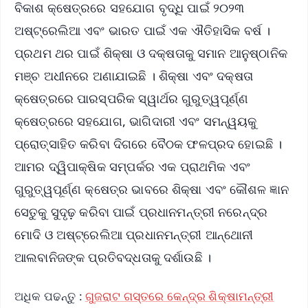
ବିକାଶ କ୍ଷେତ୍ରରେ ସହଯୋଗ ବୃଦ୍ଧି ପାଇଁ ୨୦୨୩
ଅଷ୍ଟ୍ରେଲିଆ ଏବଂ ଭାରତ ପାଇଁ ଏକ ଐତିହାସିକ ବର୍ଷ ।
ପ୍ରଥମ ଥର ପାଇଁ ଶିକ୍ଷା ଓ ଦକ୍ଷତାକୁ ସମାନ ଆନୁଷ୍ଠାନିକ
ମଞ୍ଚ ଅଧୀନରେ ଅଣାଯାଇଛି । ଶିକ୍ଷା ଏବଂ ଦକ୍ଷତା
କ୍ଷେତ୍ରରେ ପାରସ୍ପରିକ ସ୍ୱାର୍ଥର ଗୁରୁତ୍ୱପୂର୍ଣ୍ଣ
କ୍ଷେତ୍ରରେ ସହଯୋଗ, ଭାଗିଦାରୀ ଏବଂ ସମନ୍ୱୟକୁ
ପ୍ରୋତ୍ସାହିତ କରିବା ଦିଗରେ ବୈଠକ ଫଳପ୍ରଦ ହୋଇଛି ।
ଆମର ଦ୍ୱିପାକ୍ଷିକ ସମ୍ପର୍କର ଏକ ପ୍ରାଥମିକ ଏବଂ
ଗୁରୁତ୍ୱପୂର୍ଣ୍ଣ କ୍ଷେତ୍ର ଭାବରେ ଶିକ୍ଷା ଏବଂ କୌଶଳ ଜ୍ଞାନ
ସେତୁକୁ ସୁଦୃଢ଼ କରିବା ପାଇଁ ପ୍ରଧାନମନ୍ତ୍ରୀ ନରେନ୍ଦ୍ର
ମୋଦି ଓ ଅଷ୍ଟ୍ରେଲିଆ ପ୍ରଧାନମନ୍ତ୍ରୀ ଆନ୍ଥୋନୀ
ଆଲବାନିଜଙ୍କ ପ୍ରତିବଦ୍ଧତାକୁ ଦର୍ଶାଉଛି ।
ଅଧିକ ପଢନ୍ତୁ :
ଗୁଜରାଟ ଗସ୍ତରେ କେନ୍ଦ୍ର ଶିକ୍ଷାମନ୍ତ୍ରୀ