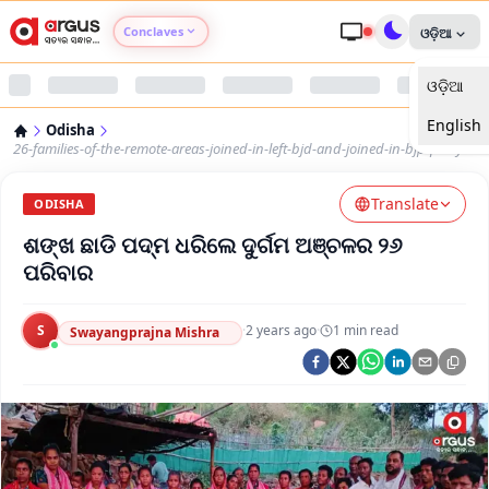
Conclaves
ଓଡ଼ିଆ
ଓଡ଼ିଆ
Argus Agri Vikas
English
Odisha
Argus Nari Shakti
26-families-of-the-remote-areas-joined-in-left-bjd-and-joined-in-bjp-party
Translate
Argus Education Next
ODISHA
ଶଙ୍ଖ ଛାଡି ପଦ୍ମ ଧରିଲେ ଦୁର୍ଗମ ଅଞ୍ଚଳର ୨୬
Argus Health Connect
ପରିବାର
Argus Swaad Odisha
S
·
2 years ago
·
1
min read
Swayangprajna Mishra
Argus Chalo Dekhein Apna Desh