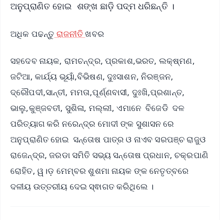
ଅନୁପ୍ରାଣିତ ହୋଇ ଶଙ୍ଖ ଛାଡ଼ି ପଦ୍ମ ଧରିଛନ୍ତି ।
ଅଧିକ ପଢନ୍ତୁ
ରାଜନୀତି
ଖବର
ସହଦେବ ନାୟକ, ରାମଚନ୍ଦ୍ର, ପ୍ରକାଶ,ଭରତ, ଲକ୍ଷ୍ମଣ,
ଜଟିଆ, କାର୍ଯ୍ୟ ଭୂୟାଁ,ବିଭିଷଣ, ଦୁଃସାଶନ, ନିରଞ୍ଜନ,
ଦ୍ରୌପଦୀ,ସାନ୍ତୀ, ମମତା,ପୂର୍ଣ୍ଣବାସୀ, ଦୁଃଖି,ପ୍ରଶାନ୍ତ,
ଭାଲୁ,କୁଞ୍ଜବତୀ, ସୁଶିଳା, ମଲ୍ଲୀ, ଏମାନେ ବିଜେଡି ଦଳ
ପରିତ୍ୟାଗ କରି ନରେନ୍ଦ୍ର ମୋଦୀ ଙ୍କ ସୁଶାସନ ରେ
ଅନୁପ୍ରାଣିତ ହୋଇ ସନ୍ତୋଷ ପାତ୍ର ଓ ନାଏବ ସରପଞ୍ଚ ରାଜୁଓ
ରାଜେନ୍ଦ୍ର, ଜରଡା ସମିତି ସଭ୍ୟ ସନ୍ତୋଷ ପ୍ରଧାନ, ଚକ୍ରପାଣି
ରୋହିତ, ୱ।ଡ଼ ମେମ୍ବର ଶୁଶମା ନାୟକ ଙ୍କ ନେତୃତ୍ବରେ
ଦଳୀୟ ଉତ୍ତରୀୟ ଦେଇ ସ୍ଵାଗତ କରିଥିଲେ ।