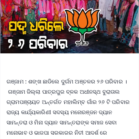
ଗଞ୍ଜାମ : ଶଙ୍ଖ ଛାଡିଲେ ଦୁର୍ଗମ ଅଞ୍ଚଳର ୨୬ ପରିବାର ।
ଗଞ୍ଜାମ ଜିଲ୍ଲା ପାତ୍ରପୁର ବ୍ଳକ ଅଧୀନସ୍ଥ ବୁରାତାଲ
ଗ୍ରାମପଞ୍ଚାୟତ ଅନ୍ତର୍ଗତ ମହାଲିମ୍ବ ଗାଁର ୨୬ ଟି ପରିବାର
ରାଜ୍ୟ କାର୍ଯ୍ୟକାରିଣୀ ସଦସ୍ୟ ମନୋରଞ୍ଜନ ଦ୍ୟାନ
ସାମନ୍ତରା ଓ ମିନା ଦ୍ୟାନ ସାମନ୍ତରାଙ୍କ ସମାଜ ସେବା
ମନୋଭାବ ଓ ଭାଜପା ସରକାରର ନିତୀ ଆଦର୍ଶ ରେ