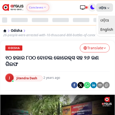
Conclaves
ଓଡ଼ିଆ
ଓଡ଼ିଆ
Argus Agri Vikas
English
Odisha
Argus Nari Shakti
26-people-were-arrested-with-10-thousand-800-bottles-of-corex
Translate
Argus Education Next
ODISHA
୧୦ ହଜାର ୮୦୦ ବୋତଲ କୋରେକ୍ସ ସହ ୨୬ ଜଣ
Argus Health Connect
ଗିରଫ
Argus Swaad Odisha
J
·
2 years ago
Jitendra Dash
Argus Chalo Dekhein Apna Desh