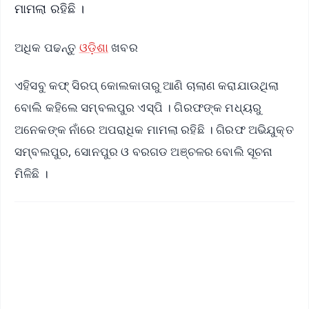
ମାମଲା ରହିଛି ।
ଅଧିକ ପଢନ୍ତୁ
ଓଡ଼ିଶା
ଖବର
ଏହିସବୁ କଫ୍ ସିରପ୍ କୋଲକାତାରୁ ଆଣି ଚାଲାଣ କରାଯାଉଥିଲା
ବୋଲି କହିଲେ ସମ୍ବଲପୁର ଏସ୍‌ପି । ଗିରଫଙ୍କ ମଧ୍ୟରୁ
ଅନେକଙ୍କ ନାଁରେ ଅପରାଧିକ ମାମଲା ରହିଛି । ଗିରଫ ଅଭିଯୁକ୍ତ
ସମ୍ବଲପୁର, ସୋନପୁର ଓ ବରଗଡ ଅଞ୍ଚଳର ବୋଲି ସୂଚନା
ମିଳିଛି ।