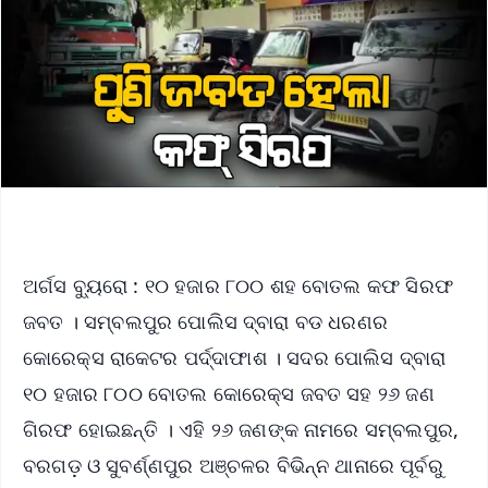
ଅର୍ଗସ ବ୍ୟୁରୋ : ୧୦ ହଜାର ୮୦୦ ଶହ ବୋତଲ କଫ ସିରଫ
ଜବତ । ସମ୍ବଲପୁର ପୋଲିସ ଦ୍ବାରା ବଡ ଧରଣର
କୋରେକ୍ସ ରାକେଟର ପର୍ଦ୍ଦାଫାଶ । ସଦର ପୋଲିସ ଦ୍ବାରା
୧୦ ହଜାର ୮୦୦ ବୋତଲ କୋରେକ୍ସ ଜବତ ସହ ୨୬ ଜଣ
ଗିରଫ ହୋଇଛନ୍ତି । ଏହି ୨୬ ଜଣଙ୍କ ନାମରେ ସମ୍ବଲପୁର,
ବରଗଡ଼ ଓ ସୁବର୍ଣ୍ଣପୁର ଅଞ୍ଚଳର ବିଭିନ୍ନ ଥାନାରେ ପୂର୍ବରୁ