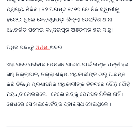
ପ୍ରାପ୍ୟ ମିଳିବ। ୨୬ ଅଗଷ୍ଟ ୧୯୭୭ ରେ ନିଜ ସ୍ୱାମୀକୁ
ହରେଇ ଥିଲେ କେନ୍ଦ୍ରାପଡ଼ା ଜିଲ୍ଲା ଡେରାବିଶ ଥାନା
ଅନ୍ତର୍ଗତ ପଳେଇ କନ୍ଦରପୁର ଅଞ୍ଚଳର ହର ସାହୁ।
ଅଧିକ ପଢନ୍ତୁ
ଓଡିଶା
ଖବର
ଏହା ପରେ ପରିବାର ପେନସନ ପାଇବା ପାଇଁ ତାଙ୍କ ପତ୍ନୀ ହର
ସାହୁ ଜିଲ୍ଲାପାଳ, ଜିଲ୍ଲା ଶିକ୍ଷା ଅଧିକାରୀଙ୍କ ଠାରୁ ଆରମ୍ଭ
କରି ବିଭିନ୍ନ ପ୍ରଶାସନିକ ଅଧିକାରୀଙ୍କ ନିକଟରେ ଦୌଡ଼ି ଦୌଡ଼ି
ନୟାନ୍ତ ହୋଇଗଲେ। ହେଲେ ତାଙ୍କୁ ପେନସନ ମିଳିଲା ନାହିଁ।
ଶେଷରେ ସେ ହାଇକୋର୍ଟଙ୍କ ଦ୍ବାରସ୍ଥ ହୋଇଥିଲେ।