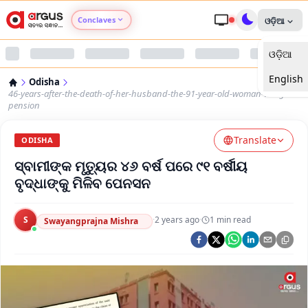
Conclaves
ଓଡ଼ିଆ
ଓଡ଼ିଆ
Argus Agri Vikas
English
Odisha
Argus Nari Shakti
46-years-after-the-death-of-her-husband-the-91-year-old-woman-will-get-
pension
Argus Education Next
Translate
ODISHA
ସ୍ବାମୀଙ୍କ ମୃତ୍ୟୁର ୪୬ ବର୍ଷ ପରେ ୯୧ ବର୍ଷୀୟ
Argus Health Connect
ବୃଦ୍ଧାଙ୍କୁ ମିଳିବ ପେନସନ
Argus Swaad Odisha
S
·
2 years ago
·
1
min read
Swayangprajna Mishra
Argus Chalo Dekhein Apna Desh