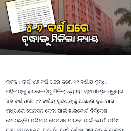
କଟକ : ଦୀର୍ଘ ୪୬ ବର୍ଷ ପରେ ଜଣେ ୯୧ ବର୍ଷୀୟ ବୃଦ୍ଧା
ମହିଳାଙ୍କୁ ହାଇକୋର୍ଟରୁ ମିଳିଲା ନ୍ୟାୟ। ସ୍ବାମୀଙ୍କ ମୃତ୍ୟୁର
୪୬ ବର୍ଷ ପରେ ୯୧ ବର୍ଷୀୟ ବୃଦ୍ଧାଙ୍କୁ ଆସନ୍ତା ଦୁଇ ମାସ
ମଧ୍ୟରେ ପେନସନ ଦେବା ପାଇଁ ହାଇକୋର୍ଟ ନିର୍ଦ୍ଦେଶ
ଦେଇଛନ୍ତି। ପରିବାର ପେନସନ ପାଇବା ପାଇଁ ଯେଉଁ ତାରିଖ
ଠାରୁ ସେ ଯୋଗ୍ୟ ଅଛନ୍ତି, ସେହି ତାରିଖ ଠାରୁ ତାଙ୍କୁ ବକେୟା