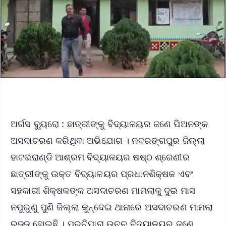
ଅର୍ଗସ ବ୍ୟୁରୋ : ଛାତ୍ରୀଙ୍କୁ ବିଦ୍ୟାଳୟର ଜଣେ ପିଅନଙ୍କ
ଅସଦାଚରଣ କରିଥିବା ଅଭିଯୋଗ । ନବରଙ୍ଗପୁର ଜିଲ୍ଲା
ହାଟଭରାଣ୍ଡି ଆଶ୍ରମ ବିଦ୍ୟାଳୟର ଷଷ୍ଠ ଶ୍ରେଣୀର
ଛାତ୍ରୀଙ୍କୁ ଉକ୍ତ ବିଦ୍ୟାଳୟର ପ୍ରଧାନଶିକ୍ଷକ ଏବଂ
ସହକାରୀ ଶିକ୍ଷକଙ୍କ ଅସଦାଚରଣ ମାମଲାକୁ ଦୁଇ ମାସ
ନପୁରୁଣୁ ପୁଣି ଜିଲ୍ଲା କୁନ୍ଦେଇ ଥାନାରେ ଅସଦାଚରଣ ମାମଲା
ରୁଜ୍ଜୁ ହୋଇଛି । ପରଚିପାରା ଉଚ୍ଚ ବିଦ୍ୟାଳୟର ଜଣେ