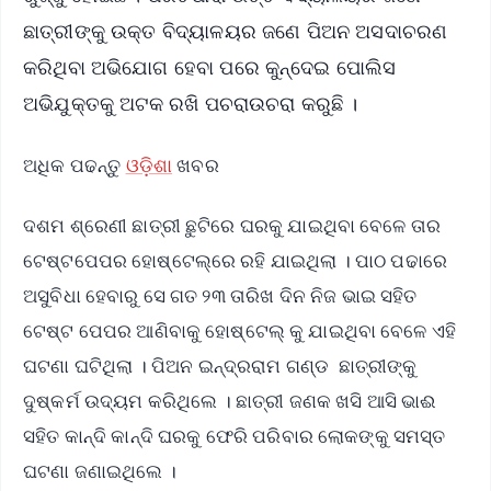
ଛାତ୍ରୀଙ୍କୁ ଉକ୍ତ ବିଦ୍ୟାଳୟର ଜଣେ ପିଅନ ଅସଦାଚରଣ
କରିଥିବା ଅଭିଯୋଗ ହେବା ପରେ କୁନ୍ଦେଇ ପୋଲିସ
ଅଭିଯୁକ୍ତକୁ ଅଟକ ରଖି ପଚରାଉଚରା କରୁଛି ।
ଅଧିକ ପଢନ୍ତୁ
ଓଡ଼ିଶା
ଖବର
ଦଶମ ଶ୍ରେଣୀ ଛାତ୍ରୀ ଛୁଟିରେ ଘରକୁ ଯାଇଥିବା ବେଳେ ତାର
ଟେଷ୍ଟପେପର ହୋଷ୍ଟେଲ୍‌ରେ ରହି ଯାଇଥିଲା । ପାଠ ପଢାରେ
ଅସୁବିଧା ହେବାରୁ ସେ ଗତ ୨୩ ତାରିଖ ଦିନ ନିଜ ଭାଇ ସହିତ
ଟେଷ୍ଟ ପେପର ଆଣିବାକୁ ହୋଷ୍ଟେଲ୍‌ କୁ ଯାଇଥିବା ବେଳେ ଏହି
ଘଟଣା ଘଟିଥିଲା । ପିଅନ ଇନ୍ଦ୍ରରାମ ଗଣ୍ଡ ଛାତ୍ରୀଙ୍କୁ
ଦୁଷ୍କର୍ମ ଉଦ୍ୟମ କରିଥିଲେ । ଛାତ୍ରୀ ଜଣକ ଖସି ଆସି ଭାଈ
ସହିତ କାନ୍ଦି କାନ୍ଦି ଘରକୁ ଫେରି ପରିବାର ଲୋକଙ୍କୁ ସମସ୍ତ
ଘଟଣା ଜଣାଇଥିଲେ ।