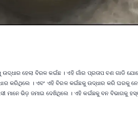
ୁ ଉଦ୍ଧାର ହେଲା ବିରଳ କଇଁଛ । ଏହି ଗାଁର ପ୍ରତାପ ବଣ ଗାଡି ଯୋ
୍ଧାର କରିଥିଲେ । ଏବଂ ଏହି ବିରଳ କଇଁଛକୁ ଉଦ୍ଧାର କରି ଘରକୁ ନ
ସୀ ମାନେ ଭିଡ଼ ଜମାଇ ଦେଖିଥିଲେ । ଏହି କଇଁଛକୁ ବନ ବିଭାଗକୁ ହସ୍