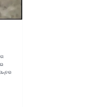
ଗେ
େଇ
ତାନ୍ତର