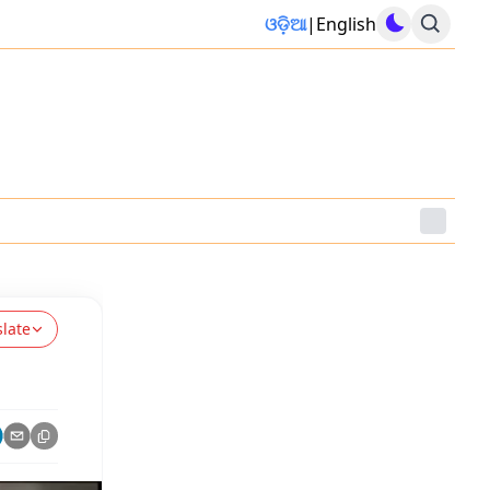
ଓଡ଼ିଆ
|
English
slate