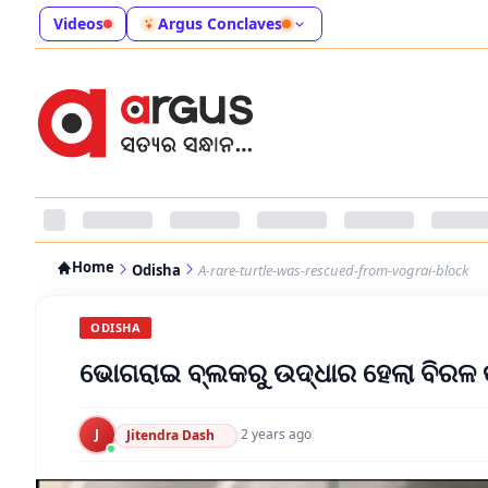
Videos
Argus Conclaves
Home
Odisha
A-rare-turtle-was-rescued-from-vograi-block
ODISHA
ଭୋଗରାଇ ବ୍ଲକରୁ ଉଦ୍ଧାର ହେଲା ବିରଳ 
J
·
2 years ago
Jitendra Dash