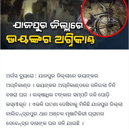
ଅର୍ଗସ ବ୍ୟୁରୋ : ଯାଜପୁର ଜିଲ୍ଲାରେ ଭୟଙ୍କର
ଅଗ୍ନିକାଣ୍ଡ । ଭୟଙ୍କର ଅଗ୍ନିକାଣ୍ଡରେ ଜଳିଗଲା ତିନି
ବଖରା ଘର । ଲକ୍ଷାଧିକ ଟଙ୍କାର ସମ୍ପତି ଜଳି ପୋଡ଼ି
ଭସ୍ମୀଭୂତ । ଏଭଳି ଘଟଣା ଦେଖିବାକୁ ମିଳିଛି ଯାଜପୁର ଜିଲ୍ଲା
ବାଲିଚନ୍ଦ୍ରପୁର ଥାନ ଅଞ୍ଚଳ ମୂଷାଟିକିରୀ ଗ୍ରାମର
ଦେବେନ୍ଦ୍ର ଦାସଙ୍କ ଘର ଜଳି ଯାଇଛି ।