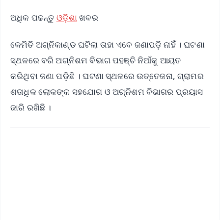
ଅଧିକ ପଢନ୍ତୁ
ଓଡ଼ିଶା
ଖବର
କେମିତି ଅଗ୍ନିକାଣ୍ଡ ଘଟିଲା ତାହା ଏବେ ଜଣାପଡ଼ି ନାହିଁ । ଘଟଣା
ସ୍ଥଳରେ ବରି ଅଗ୍ନିଶମ ବିଭାଗ ପହଞ୍ଚି ନିଆଁକୁ ଆୟତ
କରିଥିବା ଜଣା ପଡ଼ିଛି । ଘଟଣା ସ୍ଥଳରେ ଉତ୍ତେଜନା, ଗ୍ରାମର
ଶତାଧିକ ଲୋକଙ୍କ ସହଯୋଗ ଓ ଅଗ୍ନିଶମ ବିଭାଗର ପ୍ରୟାସ
ଜାରି ରଖିଛି ।