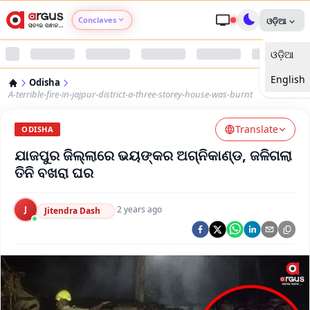
Conclaves
ଓଡ଼ିଆ
ଓଡ଼ିଆ
Argus Agri Vikas
English
Odisha
Argus Nari Shakti
A-terrible-fire-in-jajpur-district-a-three-storey-house-was-burnt
Translate
Argus Education Next
ODISHA
ଯାଜପୁର ଜିଲ୍ଲାରେ ଭୟଙ୍କର ଅଗ୍ନିକାଣ୍ଡ, ଜଳିଗଲା
Argus Health Connect
ତିନି ବଖରା ଘର
Argus Swaad Odisha
J
·
2 years ago
Jitendra Dash
Argus Chalo Dekhein Apna Desh