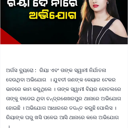
ଅର୍ଗସ ବ୍ୟୁରୋ : ରିୟା ଏବଂ ତାଙ୍କ ସ୍ୱାମୀ ନିର୍ଯାତନା
ଦେଉଥିବା ଅଭିଯୋଗ । ଯୁବତୀ ଜଣଙ୍କ କେୟାର ଟେକର
ଭାବରେ କାମ କରୁଥିଲେ । ତାଙ୍କ ସ୍ୱାମୀ ବିୟର ବୋତଲରେ
ତାଙ୍କୁ ବାଡେଇ ଥିବା ଚନ୍ଦ୍ରଶେଖରପୁର ଥାନାରେ ଅଭିଯୋଗ
ହୋଇଛି । ଅଭିଯୋଗ ଆଧାରରେ ତଦନ୍ତ କରୁଛି ପୋଲିସ ।
ରିୟାଙ୍କ ଘରୁ ଖସି ପଳେଇ ଆସି ଥାନାରେ କଲେ ଅଭିଯୋଗ
।