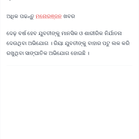
ଅଧିକ ପଢନ୍ତୁ
ମନୋରଞ୍ଜନ
ଖବର
ଦେଢ଼ ବର୍ଷ ହେବ ଯୁବତୀଙ୍କୁ ମାନସିକ ଓ ଶାରୀରିକ ନିର୍ଯାତନା
ଦେଉଥିବା ଅଭିଯୋଗ । ରିୟା ଯୁବତୀଙ୍କୁ ବାହାର ପଟୁ ଲକ କରି
ରଖୁଥିବା ସାଙ୍ଘାତିକ ଅଭିଯୋଗ ହୋଇଛି ।