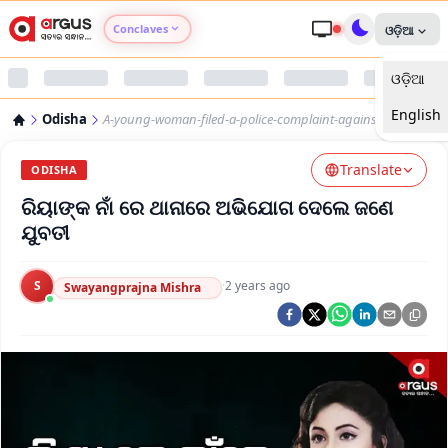
Conclaves
ଓଡ଼ିଆ
ଓଡ଼ିଆ
Argus Agri Vikas
English
Odisha
A-young-woman-filed-a-police-complaint-against-riya-dey
Argus Nari Shakti
Translate
ODISHA
Argus Education Next
ରିୟାଙ୍କ ନାଁ ରେ ଥାନାରେ ଅଭିଯୋଗ ଦେଲେ ଜଣେ
ଯୁବତୀ
Argus Health Connect
S
·
2 years ago
Swayangprajna Mishra
Argus Swaad Odisha
Argus Chalo Dekhein Apna Desh