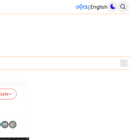
ଓଡ଼ିଆ
|
English
slate