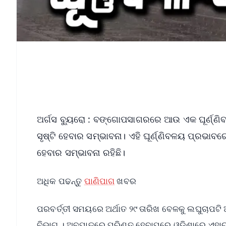
ଅର୍ଗସ ବ୍ୟୁରୋ : ବଙ୍ଗୋପସାଗରରେ ଆଉ ଏକ ଘୂର୍ଣ୍ଣିବ
ସୃଷ୍ଟି ହେବାର ସମ୍ଭାବନା। ଏହି ଘୂର୍ଣ୍ଣିବଳୟ ପ୍ରଭା
ହେବାର ସମ୍ଭାବନା ରହିଛି।
ଅଧିକ ପଢନ୍ତୁ
ପାଣିପାଗ
ଖବର
ପରବର୍ତ୍ତୀ ସମୟରେ ଅର୍ଥାତ ୨୯ ତାରିଖ ବେଳକୁ ଲଘୁଚାପଟି 
ବିଭାଗ । ଅବପାତରେ ପରିଣତ ହେବାପରେ ଓଡ଼ିଶାରେ ଏହା