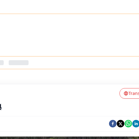
Tran
ୟ