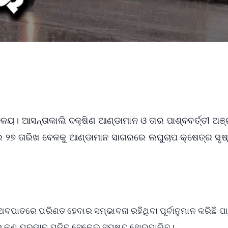
ଳୟ। ଆସନ୍ତାକାଲି ଦକ୍ଷିଣ ଆଣ୍ଡାମାନ ଓ ତାର ପାଶ୍ବବର୍ତ୍ତୀ ଅ
ବରେ ୨୭ ତାରିଖ ବେଳକୁ ଆଣ୍ଡାମାନ ସାଗରରେ ଲଘୁଚାପ କ୍ଷେତ୍ର ସୃଷ୍
ଅବପାତରେ ପରିଣତ ହେବାର ସମ୍ଭାବନା ରହିଥିବା ପୂର୍ବାନୁମାନ କରିଛି ପ
ର କଣ ପ୍ରଭାବ ପଡ଼ିବ ସେନେଇ ସ୍ପଷ୍ଟ ହୋଇପାରିବ।