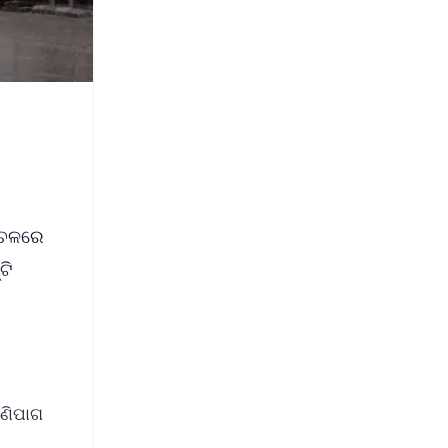
ଞ୍ଚଳରେ
ଟି
ାଣିପାଗ