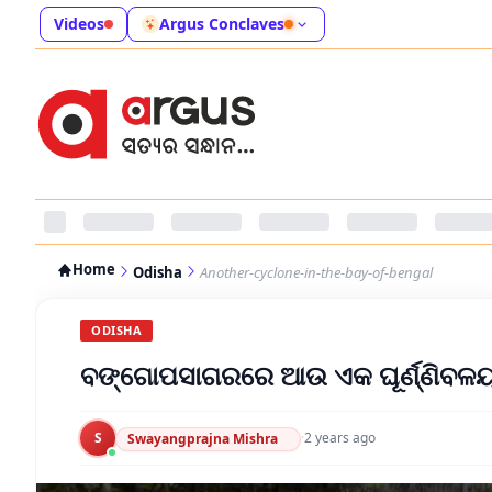
Videos
Argus Conclaves
Home
Odisha
Another-cyclone-in-the-bay-of-bengal
ODISHA
ବଙ୍ଗୋପସାଗରରେ ଆଉ ଏକ ଘୂର୍ଣ୍ଣିବଳ
S
·
2 years ago
Swayangprajna Mishra