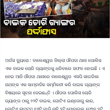
ଅର୍ଗସ ବ୍ୟୁରୋ : ବାଲେଶ୍ୱର ଜିଲ୍ଲା ଔପଦା ଥାନା ପୋଲିସ
ଏକ ବାଇକ ଚୋରି ଗ୍ୟାଙ୍ଗକୁ ଧରିବାରେ ସଫଳ ହୋଇଛି । ଏ
ନେଇ ଆଜି ଔପଦା ଥାନାରେ ବାଲେଶ୍ୱର ଏସପି ସାଗରିକା
ନାଥଙ୍କ ଏକ ସାମ୍ବାଦିକ ସମ୍ମିଳନୀ କରି ବାଇକ ଗ୍ୟାଙ୍ଗ
ବିଷୟରେ ସୂଚନା ଦେଇଛନ୍ତି । ଔପଦା ପୋଲିସ ଚୋରି
ଗ୍ୟାଙ୍ଗ ଠାରୁ ୨୨ଟି ବାଇକ, ଗୋଟିଏ ଇଣ୍ଡୋଗୁ କାର,
ଗୋଟିଏ ଲାପଟପ,୧୬ଟି ଗାଡି ଚାବି,୨ଟି ମୋବାଇଲ ଫୋନ,୨ଟି