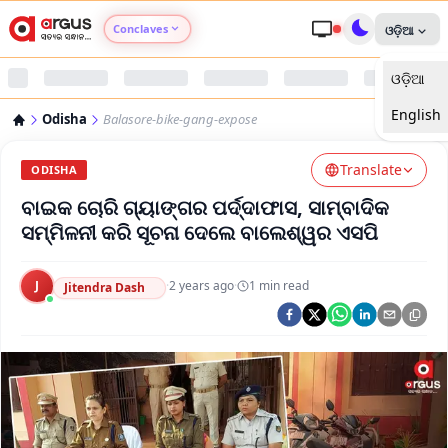
Conclaves
ଓଡ଼ିଆ
ଓଡ଼ିଆ
Argus Agri Vikas
English
Odisha
Balasore-bike-gang-expose
Argus Nari Shakti
Translate
ODISHA
Argus Education Next
ବାଇକ ଚୋରି ଗ୍ୟାଙ୍ଗର ପର୍ଦ୍ଦାଫାସ, ସାମ୍ବାଦିକ
ସମ୍ମିଳନୀ କରି ସୂଚନା ଦେଲେ ବାଲେଶ୍ୱର ଏସପି
Argus Health Connect
J
·
2 years ago
·
1
min read
Jitendra Dash
Argus Swaad Odisha
Argus Chalo Dekhein Apna Desh