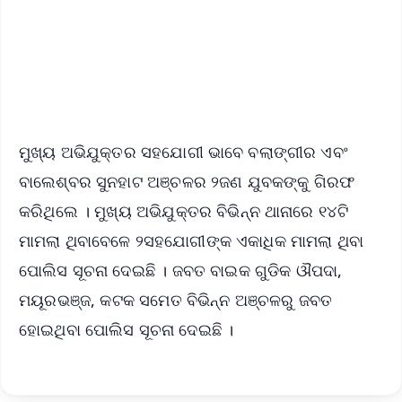
Download Free:
Android - Scan QR
iOS - Scan QR
ମୁଖ୍ୟ ଅଭିଯୁକ୍ତର ସହଯୋଗୀ ଭାବେ ବଲାଙ୍ଗୀର ଏବଂ
ବାଲେଶ୍ବର ସୁନହାଟ ଅଞ୍ଚଳର ୨ଜଣ ଯୁବକଙ୍କୁ ଗିରଫ
କରିଥିଲେ । ମୁଖ୍ୟ ଅଭିଯୁକ୍ତର ବିଭିନ୍ନ ଥାନାରେ ୧୪ଟି
ମାମଲା ଥିବାବେଳେ ୨ସହଯୋଗୀଙ୍କ ଏକାଧିକ ମାମଲା ଥିବା
ପୋଲିସ ସୂଚନା ଦେଇଛି । ଜବତ ବାଇକ ଗୁଡିକ ଔପଦା,
ମୟୂରଭଞ୍ଜ, କଟକ ସମେତ ବିଭିନ୍ନ ଅଞ୍ଚଳରୁ ଜବତ
ହୋଇଥିବା ପୋଲିସ ସୂଚନା ଦେଇଛି ।