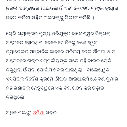
ନକଲି ସାମ୍ବାଦିକ ଆଇଡକାର୍ଡ ଏବଂ ୫୬୯୭୦ ଟଙ୍କା କ୍ୟାସ
ଜବତ କରିବା ସହିତ ୩ଜଣଙ୍କୁ ଗିରଫ କରିଛି ।
ଚୋରି ଗ୍ୟାଙ୍ଗର ମୁଖ୍ୟ ଅଭିଯୁକ୍ତ ବାଲେଶ୍ୱର ସିଙ୍ଗଲା
ଅଞ୍ଚଳର ହୋଇଥିବା ବେଳେ ସେ ନିଜକୁ ଜଣେ ୱେବ
ଚ୍ୟାନେଲର ସମ୍ବାଦିକ ଭାବରେ ପରିଚୟ ଦେଇ ଔପଦା ଥାନା
ଅଞ୍ଚଳରେ ତାଙ୍କ ସମ୍ପର୍କୀୟଙ୍କ ଘରେ ରହି ବାଇକ ଚୋରି
କରୁଥିବା ଔପଦା ପୋଲିସ ଖବର ପାଇଥିଲା । ବାଲେଶ୍ୱର
ଏସପିଙ୍କ ନିର୍ଦେଶ କ୍ରମେ ଔପଦା ଆଇଆଇସି ଶ୍ରବଣ କୁମାର
ମହାରଣାଙ୍କ ନେତୃତ୍ୱରେ ଏକ ଟିମ ଗଠନ କରି ଚଢ଼ାଉ
କରିଥିଲେ ।
ଅଧିକ ପଢନ୍ତୁ
ଓଡ଼ିଶା
ଖବର