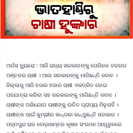
ଅର୍ଗସ ବ୍ୟୁରୋ : ଆଜି ରାଜ୍ୟ ସରକାରଙ୍କୁ ଘେରିଲେ ବରଗଡ
ଅଞ୍ଚଳର ଚାଷୀ । ଆଉ ସରକାରଙ୍କୁ ମାଗିଛନ୍ତି ଜବାବ ।
ଜିଲ୍ଲାରୁ ଆଜି ହଜାର ହଜାର ଚାଷୀ ଏକତ୍ରିତ ହୋଇ
ପଦଯାତ୍ରା କରିବା ସହ ସରକାରଙ୍କୁ ମାଗିଛନ୍ତି ଜବାବ ।
ଚାଷୀଙ୍କ ଅଭିଯୋଗ ଚାଷୀଙ୍କୁ ଉଚିତ ପ୍ରାପ୍ୟ ମିଳୁନାହିଁ ।
ଚାଷୀଙ୍କ ପାଇଁ କୁମ୍ଭୀର କାନ୍ଦଣା କାନ୍ଦୁଛନ୍ତି ସରକାର ।
ପଦ୍ମପୁର ରାଜ ବୋଡ଼ାସମ୍ବର କୃଷକ ସଂଗଠନ ଆହ୍ୱାନରେ