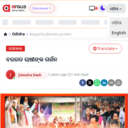
Conclaves
ଓଡ଼ିଆ
ଓଡ଼ିଆ
Argus Agri Vikas
English
Odisha
Bargarha-farmers-protest
Argus Nari Shakti
Translate
ODISHA
Argus Education Next
ବରଗଡ ଚାଷୀଙ୍କ ଗର୍ଜନ
Argus Health Connect
J
·
2 years ago
·
1
min read
Jitendra Dash
Argus Swaad Odisha
Argus Chalo Dekhein Apna Desh