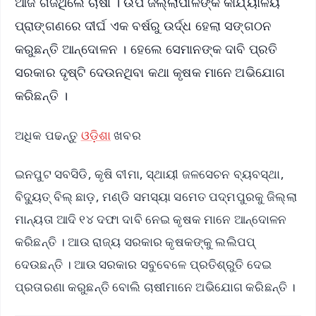
ଆଜି ଗର୍ଜିଥିଲେ ଚାଷୀ । ଉପ ଜିଲ୍ଲାପାଳଙ୍କ କାର୍ଯ୍ୟାଳୟ
ପ୍ରାଙ୍ଗଣରେ ଦୀର୍ଘ ଏକ ବର୍ଷରୁ ଉର୍ଦ୍ଧ ହେଲା ସଙ୍ଗଠନ
କରୁଛନ୍ତି ଆନ୍ଦୋଳନ । ହେଲେ ସେମାନଙ୍କ ଦାବି ପ୍ରତି
ସରକାର ଦୃଷ୍ଟି ଦେଉନଥିବା କଥା କୃଷକ ମାନେ ଅଭିଯୋଗ
କରିଛନ୍ତି ।
ଅଧିକ ପଢନ୍ତୁ
ଓଡ଼ିଶା
ଖବର
ଇନପୁଟ ସବସିଡି, କୃଷି ବୀମା, ସ୍ଥାୟୀ ଜଳସେଚନ ବ୍ୟବସ୍ଥା,
ବିଦ୍ୟୁତ୍ ବିଲ୍ ଛାଡ଼, ମଣ୍ଡି ସମସ୍ୟା ସମେତ ପଦ୍ମପୁରକୁ ଜିଲ୍ଲା
ମାନ୍ୟତା ଆଦି ୧୪ ଦଫା ଦାବି ନେଇ କୃଷକ ମାନେ ଆନ୍ଦୋଳନ
କରିଛନ୍ତି । ଆଉ ରାଜ୍ୟ ସରକାର କୃଷକଙ୍କୁ ଲଲିପପ୍
ଦେଉଛନ୍ତି । ଆଉ ସରକାର ସବୁବେଳେ ପ୍ରତିଶ୍ରୁତି ଦେଇ
ପ୍ରତାରଣା କରୁଛନ୍ତି ବୋଲି ଚାଷୀମାନେ ଅଭିଯୋଗ କରିଛନ୍ତି ।