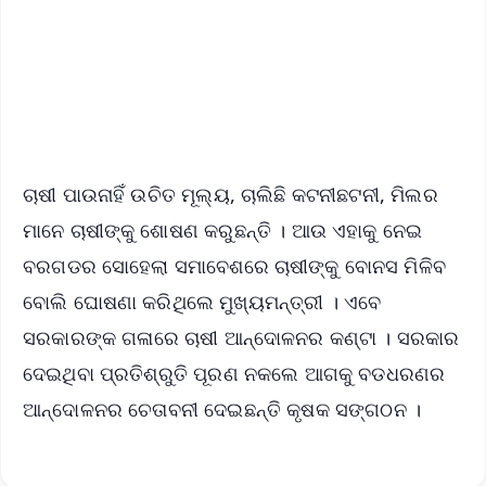
Download Free:
Android - Scan QR
iOS - Scan QR
ଚାଷୀ ପାଉନାହିଁ ଉଚିତ ମୂଲ୍ୟ, ଚାଲିଛି କଟନୀଛଟନୀ, ମିଲର
ମାନେ ଚାଷୀଙ୍କୁ ଶୋଷଣ କରୁଛନ୍ତି । ଆଉ ଏହାକୁ ନେଇ
ବରଗଡର ସୋହେଲା ସମାବେଶରେ ଚାଷୀଙ୍କୁ ବୋନସ ମିଳିବ
ବୋଲି ଘୋଷଣା କରିଥିଲେ ମୁଖ୍ୟମନ୍ତ୍ରୀ । ଏବେ
ସରକାରଙ୍କ ଗଳାରେ ଚାଷୀ ଆନ୍ଦୋଳନର କଣ୍ଟା । ସରକାର
ଦେଇଥିବା ପ୍ରତିଶ୍ରୁତି ପୂରଣ ନକଲେ ଆଗକୁ ବଡଧରଣର
ଆନ୍ଦୋଳନର ଚେତାବନୀ ଦେଇଛନ୍ତି କୃଷକ ସଙ୍ଗଠନ ।