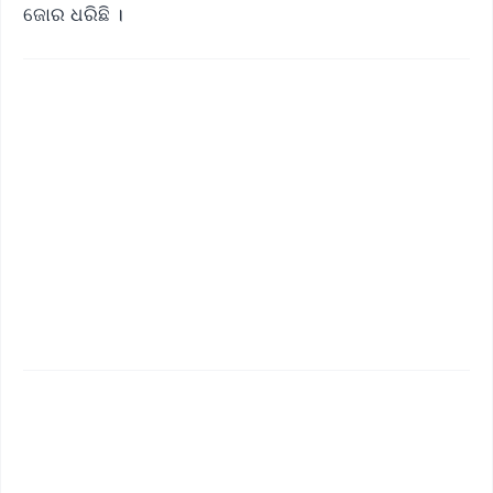
ଜୋର ଧରିଛି ।
✨
📱 Get Argus News App