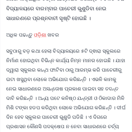
ବିଦ୍ୟାଳୟରେ ବାରମ୍ବାର ପାଚେରୀ ଭୁଶୁଡିବା ନେଇ
ସାଧାରଣରେ ପ୍ରଶ୍ନବାଚୀ ସୃଷ୍ଟି ହୋଇଛି ।
ଅଧିକ ପଢନ୍ତୁ
ଓଡ଼ିଶା
ଖବର
ସବୁଠାରୁ ବଡ଼ କଥା ହେଲା ବିଦ୍ୟାଳୟରେ ୫ଟି ଦ୍ଵାରା ସ୍କୁଲରେ
ନିର୍ମାଣ ହୋଇଥିବା ବିଭିନ୍ନ କାର୍ଯ୍ୟ ନିମ୍ନ ମାନର ହୋଇଛି । ଯାହା
ଦ୍ୱାରା ସ୍କୁଲର କାନ୍ଥ ଫାଟିବା ଠାରୁ ଆରମ୍ଭ କରି ପାଚେରୀରୁ
ଇଟା ଖସୁଥିବା ଲୋକେ ଅଭିଯୋଗ କରିଛନ୍ତି । ଏଭଳି କାମକୁ
ନେଇ ସାଧାରଣରେ ଅସନ୍ତୋଷ ପ୍ରକାଶ ପାଇବା ସହ ତଦନ୍ତ
ଦାବି କରିଛନ୍ତି । ଅନ୍ୟ ପଟେ କନିଷ୍ଠ ଯନ୍ତ୍ରୀ ଓ ଠିକାଦାର ମିଳି
ମିଶି ଟଙ୍କା ହଡପ କରିଥିବା ଲୋକେ ଅଭିଯୋଗ କରିଛନ୍ତି । ଦୀର୍ଘ
ଦିନ ହେବ ସ୍କୁଲର ପାଚେରୀ ଭୁଶୁଡି ପଡିଛି । ଏ ଦିଗରେ
ପ୍ରଶାସନ କୌଣସି ପଦକ୍ଷେପ ନ ନେବା ସାଧାରଣରେ ଚର୍ଚ୍ଚା