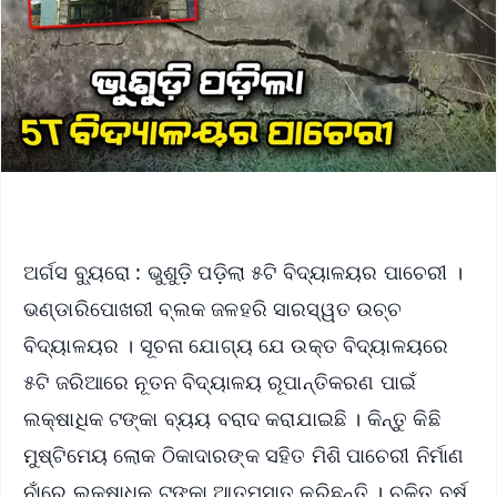
ଅର୍ଗସ ବ୍ୟୁରୋ : ଭୁଶୁଡ଼ି ପଡ଼ିଲା ୫ଟି ବିଦ୍ୟାଳୟର ପାଚେରୀ ।
ଭଣ୍ଡାରିପୋଖରୀ ବ୍ଲକ ଜଳହରି ସାରସ୍ୱତ ଉଚ୍ଚ
ବିଦ୍ୟାଳୟର । ସୂଚନା ଯୋଗ୍ୟ ଯେ ଉକ୍ତ ବିଦ୍ୟାଳୟରେ
୫ଟି ଜରିଆରେ ନୂତନ ବିଦ୍ୟାଳୟ ରୂପାନ୍ତିକରଣ ପାଇଁ
ଲକ୍ଷାଧିକ ଟଙ୍କା ବ୍ୟୟ ବରାଦ କରାଯାଇଛି । କିନ୍ତୁ କିଛି
ମୁଷ୍ଟିମେୟ ଲୋକ ଠିକାଦାରଙ୍କ ସହିତ ମିଶି ପାଚେରୀ ନିର୍ମାଣ
ନାଁରେ ଲକ୍ଷାଧିକ ଟଙ୍କା ଆତ୍ମସାତ କରିଛନ୍ତି । ଚଳିତ ବର୍ଷ