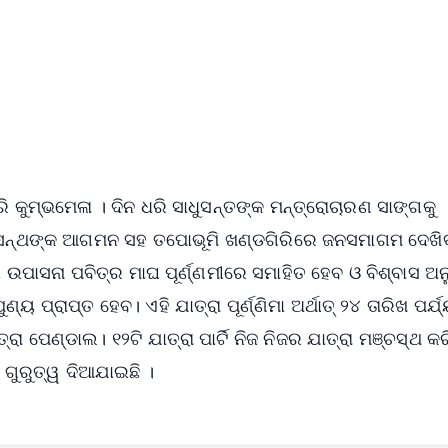
✨
📺 Live TV and Breaking News
⭐
⭐
⭐
⭐
4.8 Rating
50K+ Download
OS - Scan QR
 କୁମ୍ଭମେଳା । ଦିନ ଧରି ସାଧୁସନ୍ତଙ୍କ ମନ୍ତ୍ରୋଚାରଣ ସାଙ୍ଗକୁ
ଧୁସନ୍ଥଙ୍କ ଆଗମନ ସହ ତପୋଭୂମି ଖଣ୍ଡଗିରିରେ ଜନସମାଗମ ଦେଖିବ
୍ୟ ଉପାସନା ପବିତ୍ର ମାଘ ପୂର୍ଣ୍ଣମୀରେ ସମାହିତ ହେବ ଓ ବିଶ୍ବାସ ଅ
ୟ ପ୍ରାପ୍ତ ହେବ। ଏହି ଯାତ୍ରା ପୂର୍ଣ୍ଣିମା ଅର୍ଥାତ୍ ୨୪ ତାରିଖ ପର୍ଯ
ରା ପେଣ୍ଡାଲ। ୧୨ଟି ଯାତ୍ରା ପାର୍ଟି ନିଜ ନିଜର ଯାତ୍ରା ମଞ୍ଚସ୍ଥ କ
ଗୁରୁତ୍ୱ ଦିଆଯାଇଛି ।