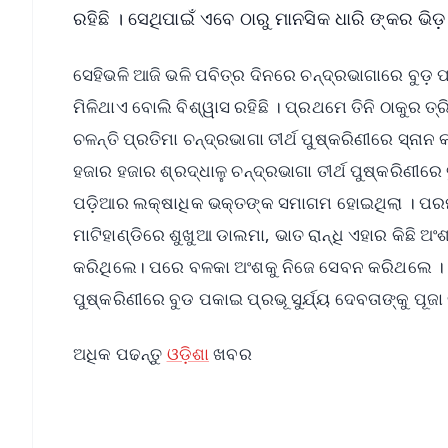
ରହିଛି । ସେଥିପାଇଁ ଏବେ ଠାରୁ ମାନସିକ ଧାରି ଙ୍କର ଭିଡ଼ 
ସେହିଭଳି ଆଜି ଭଳି ପବିତ୍ର ଦିନରେ ଚନ୍ଦ୍ରଭାଗାରେ ବୁଡ଼
ମିଳିଥାଏ ବୋଲି ବିଶ୍ୱାସ ରହିଛି । ପ୍ରଥମେ ତିନି ଠାକୁର
ଚଳନ୍ତି ପ୍ରତିମା ଚନ୍ଦ୍ରଭାଗା ତୀର୍ଥ ପୁଷ୍କରିଣୀରେ ସ୍ନା
ହଜାର ହଜାର ଶ୍ରଦ୍ଧାଳୁ ଚନ୍ଦ୍ରଭାଗା ତୀର୍ଥ ପୁଷ୍କରିଣୀରେ
ପଡ଼ିଆର ଲକ୍ଷାଧିକ ଭକ୍ତଙ୍କ ସମାଗମ ହୋଇଥିଲା । ପରମ
ମାଟିହାଣ୍ଡିରେ ଶୁଖୁଆ ଡାଲମା, ଭାତ ରାନ୍ଧି ଏହାର କିଛି ଅ
କରିଥିଲେ। ପରେ ବଳକା ଅଂଶକୁ ନିଜେ ସେବନ କରିଥଲେ । ପର
ପୁଷ୍କରିଣୀରେ ବୁଡ ପକାଇ ପ୍ରଭୂ ସୁର୍ଯ୍ୟ ଦେବତାଙ୍କୁ ପୂଜ
ଅଧିକ ପଢନ୍ତୁ
ଓଡ଼ିଶା
ଖବର