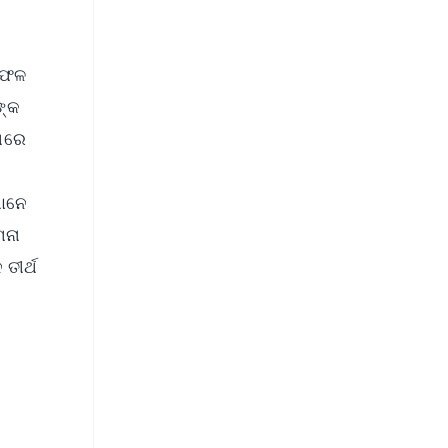
୍ୟଫଳ
ଙ୍କ
 ପରେ
ମାନେ
ମନା
ତୀର୍ଥ