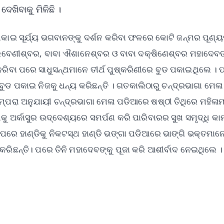
ଦେଖିବାକୁ ମିଳିଛି ।
 ପକାଇ ସୂର୍ଯ୍ୟ ଭଗବାନଙ୍କୁ ଦର୍ଶନ କରିବା ଫଳରେ କୋଟି ଜନ୍ମର ପୂଣ
 ତ୍ରିବେଣୀଶ୍ବର, ବାବା ଐଶାନେଶ୍ବର ଓ ବାବା ଦକ୍ଷିଣେଶ୍ବର ମହାଦେବ
ନ କରିବା ପରେ ସାଧୁସନ୍ଥମାନେ ତୀର୍ଥ ପୁଷ୍କରିଣୀରେ ବୁଡ ପକାଇଥିଲେ ।
 ବୁଡ ପକାଇ ନିଜକୁ ଧନ୍ୟ କରିଛନ୍ତି । ଗତକାଲିଠାରୁ ଚନ୍ଦ୍ରଭାଗା ମେଳା
୍ପରା ଅନୁଯାୟୀ ଚନ୍ଦ୍ରଭାଗା ମେଳା ପଡିଆରେ ଷଷ୍ଠୀ ତିଥିରେ ମହିଳା
ଂଶକୁ ଅର୍କାସୁର ଉଦ୍ଦେଶ୍ୟରେ ସମର୍ପଣ କରି ପାରିବାରର ସୁଖ ସମୃଦ୍ଧି କା
େ ହାଣ୍ଡିକୁ ନିକଟସ୍ଥ ହାଣ୍ଡି ଭଙ୍ଗା ପଡିଆରେ ଭାଙ୍ଗି ଭକ୍ତମାନେ 
ା କରିଛନ୍ତି। ପରେ ତିନି ମହାଦେବଙ୍କୁ ପୂଜା କରି ଆଶୀର୍ବାଦ ନେଇଥିଲେ ।