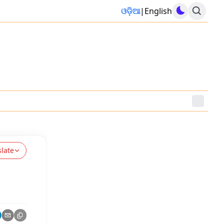
ଓଡ଼ିଆ
|
English
slate