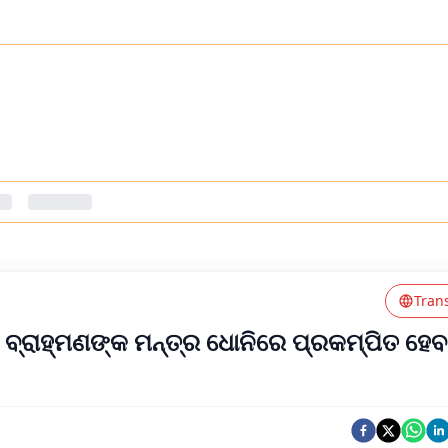
Tran
ଓ ବ୍ରାହ୍ମଣଙ୍କ ମନ୍ତ୍ର ଧୋନିରେ ପ୍ରକମ୍ପିତ ହେବ