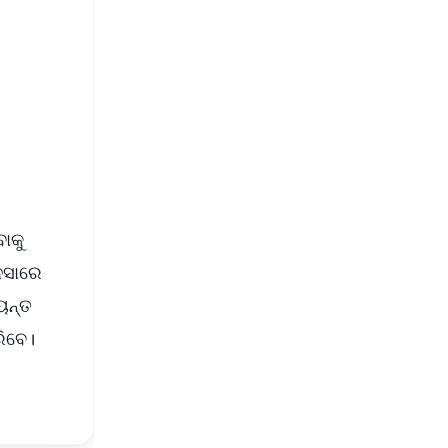
FREE
⭐
s
ାକୁ
ନୁସାରେ
୍ୟନ୍ତ
ରିବେ।