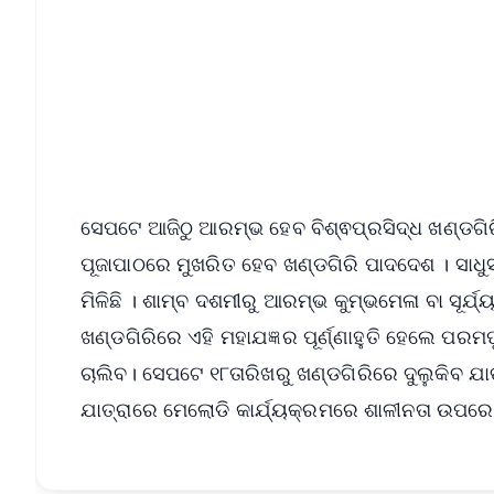
📱 Get Argus News App
📰 60 Word News
🎬 Argus Podcast
🔔 Free Notification Alerts
Download Free:
Android - Scan QR
i
ସେପଟେ ଆଜିଠୁ ଆରମ୍ଭ ହେବ ବିଶ୍ଵପ୍ରସିଦ୍ଧ ଖଣ୍ଡଗିରି
ପୂଜାପାଠରେ ମୁଖରିତ ହେବ ଖଣ୍ଡଗିରି ପାଦଦେଶ । ସା
ମିଳିଛି । ଶାମ୍ବ ଦଶମୀରୁ ଆରମ୍ଭ କୁମ୍ଭମେଳା ବା ସୂର୍ଯ
ଖଣ୍ଡଗିରିରେ ଏହି ମହାଯଜ୍ଞର ପୂର୍ଣ୍ଣାହୁତି ହେଲେ ପରମପୁଣ୍
ଚାଲିବ। ସେପଟେ ୧୮ତାରିଖରୁ ଖଣ୍ଡଗିରିରେ ଦୁଲୁକିବ ଯାତ୍
ଯାତ୍ରାରେ ମେଲୋଡି କାର୍ଯ୍ୟକ୍ରମରେ ଶାଳୀନତା ଉପରେ 