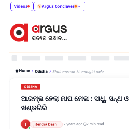
Videos
Argus Conclaves
Home
Odisha
Bhubaneswar-khandagiri-mela
ODISHA
ଆରମ୍ଭ ହେଲା ମାଘ ମେଳା : ସାଧୁ, ସନ୍ଥ 
ଖଣ୍ଡଗିରି
J
·
2 years ago
·
2
min read
Jitendra Dash