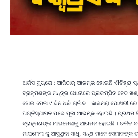
ଅର୍ଗସ ବ୍ୟୁରୋ : ଆଜିଠାରୁ ଆରମ୍ଭ ହୋଇଛି ଐତିହ୍ୟ ସ୍ଥ
ବ୍ରାହ୍ମଣଙ୍କ ମନ୍ତ୍ର ଧୋନୀରେ ପ୍ରକମ୍ପିତ ହେବ ଖଣ୍
ହୋଇ ମେଳା ୯ ଦିନ ଧରି ଚାଲିବ । ଜାଗମରା ପୋଖରୀ ର
ଅଗ୍ନିସ୍ଥାପନ ପରେ ପୂଜା ଆରମ୍ଭ ହୋଇଛି । ପ୍ରଥମ ଦିନରୁ
ବ୍ରାହ୍ମଣଙ୍କ ମାଘମେଳାକୁ ଆଗମନ ହୋଇଛି । ଚଳିତ ବର୍
ମାଘମେଳା କୁ ଆସୁଥିବା ସାଧୁ, ସନ୍ଥ ମାନେ ସେମାନଙ୍