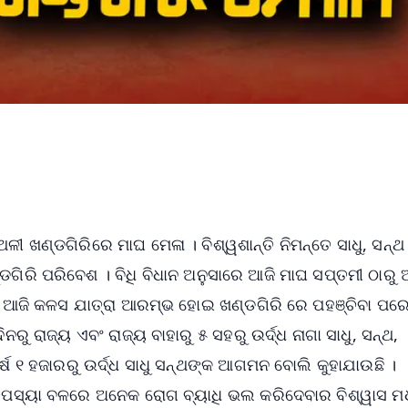
ଳୀ ଖଣ୍ଡଗିରିରେ ମାଘ ମେଳା । ବିଶ୍ୱଶାନ୍ତି ନିମନ୍ତେ ସାଧୁ, ସନ୍ଥ
ଡଗିରି ପରିବେଶ । ବିଧି ବିଧାନ ଅନୁସାରେ ଆଜି ମାଘ ସପ୍ତମୀ ଠାରୁ
େ ଆଜି କଳସ ଯାତ୍ରା ଆରମ୍ଭ ହୋଇ ଖଣ୍ଡଗିରି ରେ ପହଞ୍ଚିବା ପର
 ରାଜ୍ୟ ଏବଂ ରାଜ୍ୟ ବାହାରୁ ୫ ସହରୁ ଉର୍ଦ୍ଧ ନାଗା ସାଧୁ, ସନ୍ଥ,
ଷ ୧ ହଜାରରୁ ଉର୍ଦ୍ଧ ସାଧୁ ସନ୍ଥଙ୍କ ଆଗମନ ବୋଲି କୁହାଯାଉଛି ।
କ ତପସ୍ୟା ବଳରେ ଅନେକ ରୋଗ ବ୍ୟାଧି ଭଲ କରିଦେବାର ବିଶ୍ୱାସ ମ