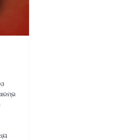
 ଓ
 ଆରମ୍ଭ
େ
ଧ୍ୟ