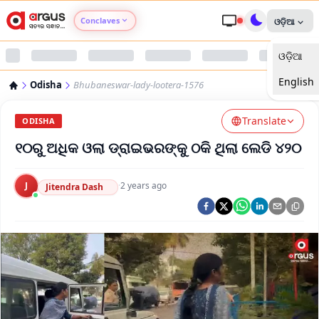
Conclaves
ଓଡ଼ିଆ
ଓଡ଼ିଆ
Argus Agri Vikas
English
Odisha
Bhubaneswar-lady-lootera-1576
Argus Nari Shakti
Translate
ODISHA
Argus Education Next
୧୦ରୁ ଅଧିକ ଓଲା ଡ୍ରାଇଭରଙ୍କୁ ଠକି ଥିଲା ଲେଡି ୪୨୦
Argus Health Connect
J
·
2 years ago
Jitendra Dash
Argus Swaad Odisha
Argus Chalo Dekhein Apna Desh