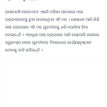
ପାଖାପାଖି ମାସେ ହେବ ଏଭଳି ତରିକା ଆପଣାଇ ଓଲା
ଡ୍ରାଇଭରଙ୍କୁ ଚୁନା ଲଗାଉଥିଲା ଏହି ଠକ । ଶେଷରେ ଆଜି କିଛି
ଓଲା ଡ୍ରାଇଭର ଏହି ଠକ ଯୁବତୀଙ୍କୁ ଧରି ପୋଲିସ ଜିମା
ଦେଇଛନ୍ତି । ଏକାଧିକ ଓଲା ଡ୍ରାଇଭର ଆଜି ନୟାପଲି ଥାନାରେ
ଦ୍ୱାରସ୍ଥ ହୋଇ ଯୁବତୀଙ୍କ ବିରୋଧରେ କାର୍ଯ୍ୟାନୁଷ୍ଠାନ
ନେବାକୁ ଦାବି କରିଛନ୍ତି ।