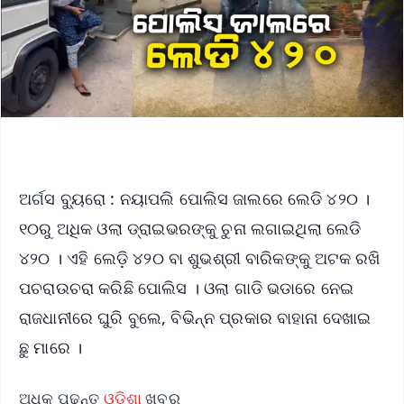
ଅର୍ଗସ ବ୍ୟୁରୋ : ନୟାପଲି ପୋଲିସ ଜାଲରେ ଲେଡି ୪୨୦ ।
୧୦ରୁ ଅଧିକ ଓଲା ଡ୍ରାଇଭରଙ୍କୁ ଚୁନା ଲଗାଇଥିଲା ଲେଡି
୪୨୦ । ଏହି ଲେଡ଼ି ୪୨୦ ବା ଶୁଭଶ୍ରୀ ବାରିକଙ୍କୁ ଅଟକ ରଖି
ପଚରାଉଚରା କରିଛି ପୋଲିସ । ଓଲା ଗାଡି ଭଡାରେ ନେଇ
ରାଜଧାନୀରେ ଘୁରି ବୁଲେ, ବିଭିନ୍ନ ପ୍ରକାର ବାହାନା ଦେଖାଇ
ଛୁ ମାରେ ।
ଅଧିକ ପଢନ୍ତୁ
ଓଡ଼ିଶା
ଖବର