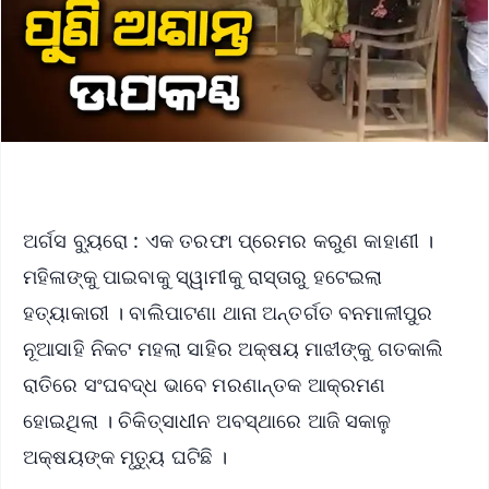
ଅର୍ଗସ ବ୍ୟୁରୋ : ଏକ ତରଫା ପ୍ରେମର କରୁଣ କାହାଣୀ ।
ମହିଳାଙ୍କୁ ପାଇବାକୁ ସ୍ୱାମୀକୁ ରାସ୍ତାରୁ ହଟେଇଲା
ହତ୍ୟାକାରୀ । ବାଲିପାଟଣା ଥାନା ଅନ୍ତର୍ଗତ ବନମାଳୀପୁର
ନୂଆସାହି ନିକଟ ମହଲା ସାହିର ଅକ୍ଷୟ ମାଝୀଙ୍କୁ ଗତକାଲି
ରାତିରେ ସଂଘବଦ୍ଧ ଭାବେ ମରଣାନ୍ତକ ଆକ୍ରମଣ
ହୋଇଥିଲା । ଚିକିତ୍ସାଧୀନ ଅବସ୍ଥାରେ ଆଜି ସକାଳୁ
ଅକ୍ଷୟଙ୍କ ମୃତ୍ୟୁ ଘଟିଛି ।