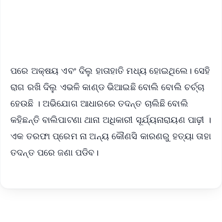
Android - Scan QR
iOS - Scan QR
ପରେ ଅକ୍ଷୟ ଏବଂ ଦିଲୁ ହାତାହାତି ମଧ୍ୟ ହୋଇଥିଲେ। ସେହି
ରାଗ ରଖି ଦିଲୁ ଏଭଳି କାଣ୍ଡ ଭିଆଇଛି ବୋଲି ବୋଲି ଚର୍ଚ୍ଚା
ହେଉଛି । ଅଭିଯୋଗ ଆଧାରରେ ତଦନ୍ତ ଚାଲିଛି ବୋଲି
କହିଛନ୍ତି ବାଲିପାଟଣା ଥାନା ଅଧିକାରୀ ସୂର୍ଯ୍ୟନାରାୟଣ ପାଢ଼ୀ ।
ଏକ ତରଫା ପ୍ରେମ ନା ଅନ୍ୟ କୌଣସି କାରଣରୁ ହତ୍ୟା ତାହା
ତଦନ୍ତ ପରେ ଜଣା ପଡିବ।