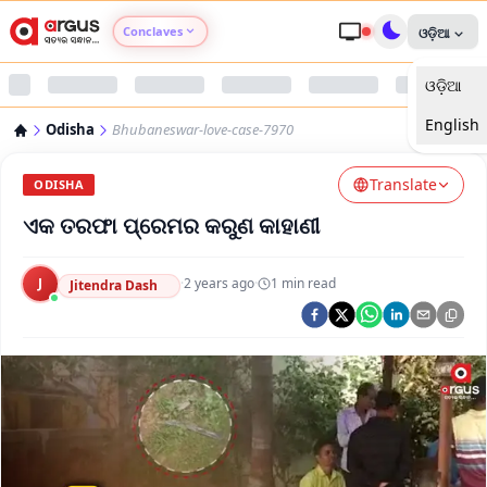
Conclaves
ଓଡ଼ିଆ
ଓଡ଼ିଆ
Argus Agri Vikas
English
Odisha
Bhubaneswar-love-case-7970
Argus Nari Shakti
Translate
ODISHA
Argus Education Next
ଏକ ତରଫା ପ୍ରେମର କରୁଣ କାହାଣୀ
Argus Health Connect
J
·
2 years ago
·
1
min read
Jitendra Dash
Argus Swaad Odisha
Argus Chalo Dekhein Apna Desh