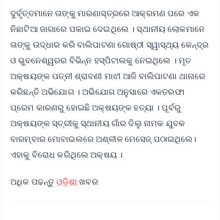
ଦୁର୍ବୃତ୍ତମାନେ ତାଙ୍କୁ ମାରଣାସ୍ତ୍ରରେ ଆକ୍ରମଣ ପରେ ଏକ
ନିଛାଟିଆ ଜାଗାରେ ପକାଇ ଦେଇଥିଲେ । ସ୍ଥାନୀୟ ଲୋକମାନେ
ତାଙ୍କୁ ଉଦ୍ଧାର କରି ବାଲିପାଟଣା ଗୋଷ୍ଠୀ ସ୍ୱାସ୍ଥ୍ୟ କେନ୍ଦ୍ର
ଓ ଭୁବନେଶ୍ୱରର ବିଭିନ୍ନ ହସ୍ପିଟାଲକୁ ନେଇଥିଲେ । ମୃତ
ଅକ୍ଷୟଙ୍କ ପତ୍ନୀ ଶ୍ରାବଣୀ ମାଝୀ ଆଜି ବାଲିପାଟଣା ଥାନାରେ
କରିଛନ୍ତି ଅଭିଯୋଗ । ଅଭିଯୋଗ ଅନୁସାରେ ଏକତରଫା
ପ୍ରେମ କାରଣରୁ ହୋଇଛି ଅକ୍ଷୟଙ୍କ ହତ୍ୟା । ପୂର୍ବରୁ
ଅକ୍ଷୟଙ୍କ ସ୍ତ୍ରୀକୁ ସ୍ଥାନୀୟ ଗାଁର ଦିଲୁ ନାମକ ଯୁବକ
ବାରମ୍ବାର ମୋବାଇଲରେ ଅଶ୍ଳୀଳ ମେସେଜ୍ ପଠାଇଥିଲେ।
ଏହାକୁ ବିରୋଧ କରିଥିଲେ ଅକ୍ଷୟ ।
ଅଧିକ ପଢନ୍ତୁ
ଓଡ଼ିଶା
ଖବର