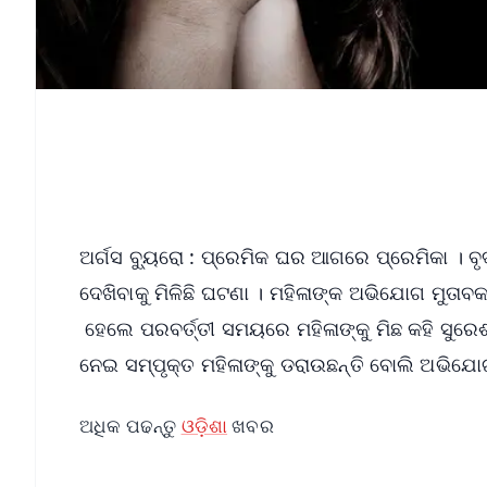
ଅର୍ଗସ ବ୍ୟୁରୋ : ପ୍ରେମିକ ଘର ଆଗରେ ପ୍ରେମିକା । 
ଦେଖିବାକୁ ମିଳିଛି ଘଟଣା । ମହିଳାଙ୍କ ଅଭିଯୋଗ ମୁତାବକ
ହେଲେ ପରବର୍ତ୍ତୀ ସମୟରେ ମହିଳାଙ୍କୁ ମିଛ କହି ସୁରେଶ ତ
ନେଇ ସମ୍ପୃକ୍ତ ମହିଳାଙ୍କୁ ଡରାଉଛନ୍ତି ବୋଲି ଅଭିଯୋ
ଅଧିକ ପଢନ୍ତୁ
ଓଡ଼ିଶା
ଖବର