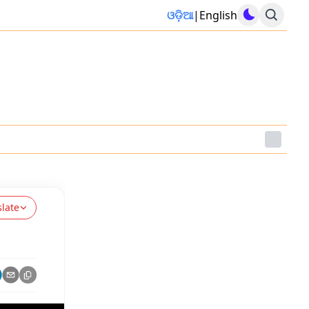
ଓଡ଼ିଆ
|
English
slate