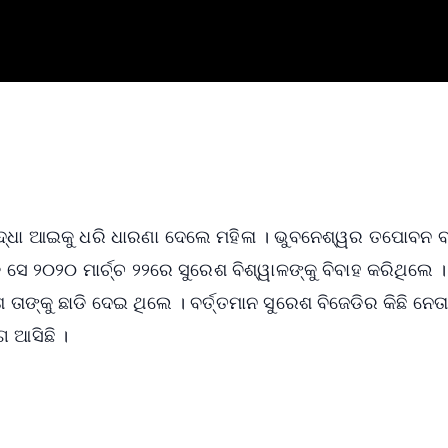
ବୃଦ୍ଧା ଆଇକୁ ଧରି ଧାରଣା ଦେଲେ ମହିଳା । ଭୁବନେଶ୍ୱର ତପୋବନ ବ
 ସେ ୨୦୨୦ ମାର୍ଚ୍ଚ ୨୨ରେ ସୁରେଶ ବିଶ୍ୱାଳଙ୍କୁ ବିବାହ କରିଥିଲେ ।
ାଙ୍କୁ ଛାଡି ଦେଇ ଥିଲେ । ବର୍ତ୍ତମାନ ସୁରେଶ ବିଜେଡିର କିଛି ନେତା
ଗ ଆସିଛି ।