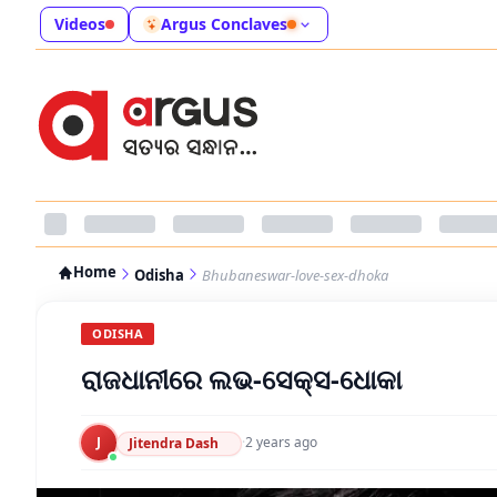
Videos
Argus Conclaves
Home
Odisha
Bhubaneswar-love-sex-dhoka
ODISHA
ରାଜଧାନୀରେ ଲଭ-ସେକ୍ସ-ଧୋକା
J
·
2 years ago
Jitendra Dash