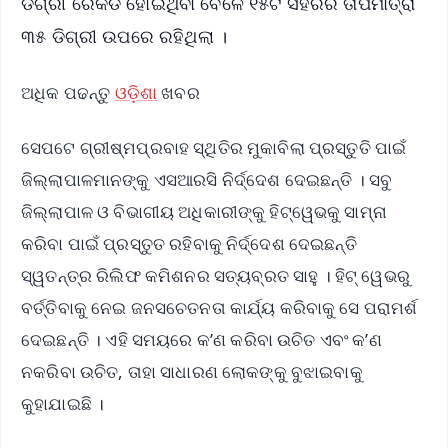
ଡିଗ୍ରୀ ରେକର୍ଡ ହୋଇଥିବା ବେଳେ ୧୫ଟି ସହରର ତାପମାତ୍ରା
୩୫ ଡିଗ୍ରୀ ଉପରେ ରହିଥିଲା ।
ଅଧିକ ପଢନ୍ତୁ
ଓଡ଼ିଶା
ଖବର
ସେପଟେ ଗ୍ରୀଷ୍ମପ୍ରବାହ ସ୍ଥିତିର ମୁକାବିଲା ପ୍ରସ୍ତୁତି ପାଇଁ
ଜିଲ୍ଲାପାଳମାନଙ୍କୁ ଏସଆରସି ନିର୍ଦ୍ଦେଶ ଦେଇଛନ୍ତି । ସବୁ
ଜିଲ୍ଲାପାଳ ଓ ବିଭାଗୀୟ ଅଧିକାରୀଙ୍କୁ ହିଟ୍‌ୱେଭକୁ ସାମ୍ନା
କରିବା ପାଇଁ ପ୍ରସ୍ତୁତ ରହିବାକୁ ନିର୍ଦ୍ଦେଶ ଦେଇଛନ୍ତି
ସ୍ୱତନ୍ତ୍ର ରିଲିଫ କମିଶନର ସତ୍ୟବ୍ରତ ସାହୁ । ହିଟ୍ ୱେଭରୁ
ବର୍ତ୍ତିବାକୁ ନେଇ ଜନସଚେତନତା କାର୍ଯ୍ୟ କରିବାକୁ ସେ ପରାମର୍ଶ
ଦେଇଛନ୍ତି । ଏହି ସମୟରେ କ’ଣ କରିବା ଉଚିତ ଏବଂ କ’ଣ
ନକରିବା ଉଚିତ, ତାହା ସାଧାରଣ ଲୋକଙ୍କୁ ବୁଝାଇବାକୁ
କୁହାଯାଇଛି ।