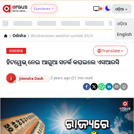
Conclaves
ଓଡ଼ିଆ
ଓଡ଼ିଆ
Argus Agri Vikas
English
Odisha
Bhubaneswar-weather-update-4524
Argus Nari Shakti
Translate
ODISHA
Argus Education Next
ହିଟୱେଭ୍ ନେଇ ଆଗୁଆ ସତର୍କ କରାଇଲେ ଏସଆରସି
Argus Health Connect
J
·
2 years ago
·
1
min read
Jitendra Dash
Argus Swaad Odisha
Argus Chalo Dekhein Apna Desh