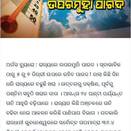
ଅର୍ଗସ ବ୍ୟୁରୋ : ରାଜ୍ୟରେ ଉପରମୁହାଁ ପାରଦ । ସ୍ବାଭାବିକ
ଠାରୁ ୫ ରୁ ୭ ଡିଗ୍ରୀ ଉପରେ ରହିବ ପାରଦ ! ଗଲା କିଛି ଦିନ
ଧରି ରାଜ୍ୟରେ ବଢୁଛି ଖରା । ଉତ୍ତରରୁ ଦକ୍ଷିଣ, ପୂର୍ବରୁ
ପଶ୍ଚିମ ସବୁଠି ଖରାର ଦାଉ । ଆସନ୍ତା ୨୪ ଘଣ୍ଟା ପର୍ଯ୍ୟନ୍ତ
ତାତି ଆହୁରି ବଢ଼ିପାରେ । ରାଜ୍ୟର କିଛି ଅଞ୍ଚଳରେ ତାତି
ବଢିବା ନେଇ ଆକଳନ କରିଛି ପାଣିପାଗ ବିଭାଗ । ଗତକାଲି
ରାଜଧାନୀ ଭୁବନେଶ୍ୱରରେ ସର୍ବୋଚ୍ଚ ତାପମାତ୍ରା ୩୬.୪